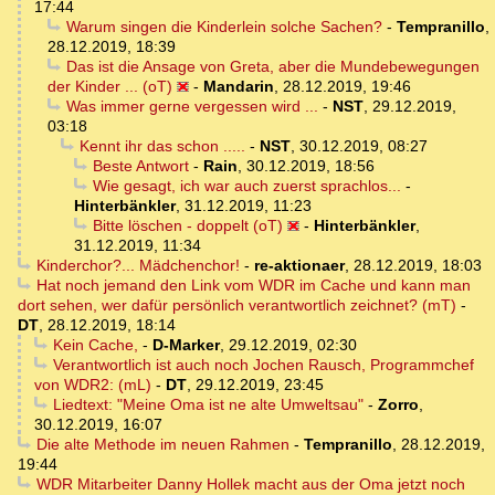
17:44
Warum singen die Kinderlein solche Sachen?
-
Tempranillo
,
28.12.2019, 18:39
Das ist die Ansage von Greta, aber die Mundebewegungen
der Kinder ... (oT)
-
Mandarin
,
28.12.2019, 19:46
Was immer gerne vergessen wird ...
-
NST
,
29.12.2019,
03:18
Kennt ihr das schon .....
-
NST
,
30.12.2019, 08:27
Beste Antwort
-
Rain
,
30.12.2019, 18:56
Wie gesagt, ich war auch zuerst sprachlos...
-
Hinterbänkler
,
31.12.2019, 11:23
Bitte löschen - doppelt (oT)
-
Hinterbänkler
,
31.12.2019, 11:34
Kinderchor?... Mädchenchor!
-
re-aktionaer
,
28.12.2019, 18:03
Hat noch jemand den Link vom WDR im Cache und kann man
dort sehen, wer dafür persönlich verantwortlich zeichnet? (mT)
-
DT
,
28.12.2019, 18:14
Kein Cache,
-
D-Marker
,
29.12.2019, 02:30
Verantwortlich ist auch noch Jochen Rausch, Programmchef
von WDR2: (mL)
-
DT
,
29.12.2019, 23:45
Liedtext: "Meine Oma ist ne alte Umweltsau"
-
Zorro
,
30.12.2019, 16:07
Die alte Methode im neuen Rahmen
-
Tempranillo
,
28.12.2019,
19:44
WDR Mitarbeiter Danny Hollek macht aus der Oma jetzt noch