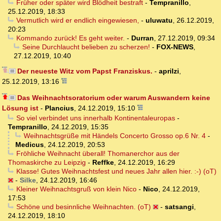
Früher oder später wird Blödheit bestraft
-
Tempranillo
,
25.12.2019, 18:33
Vermutlich wird er endlich eingewiesen,
-
uluwatu
,
26.12.2019,
20:23
Kommando zurück! Es geht weiter.
-
Durran
,
27.12.2019, 09:34
Seine Durchlaucht belieben zu scherzen!
-
FOX-NEWS
,
27.12.2019, 10:40
Der neueste Witz vom Papst Franziskus.
-
aprilzi
,
25.12.2019, 13:16
Das Weihnachtsoratorium oder warum Auswandern keine
Lösung ist
-
Plancius
,
24.12.2019, 15:10
So viel verbindet uns innerhalb Kontinentaleuropas
-
Tempranillo
,
24.12.2019, 15:35
Weihnachtsgrüße mit Händels Concerto Grosso op.6 Nr. 4
-
Medicus
,
24.12.2019, 20:53
Fröhliche Weihnacht überall! Thomanerchor aus der
Thomaskirche zu Leipzig
-
Reffke
,
24.12.2019, 16:29
Klasse! Gutes Weihnachtsfest und neues Jahr allen hier. :-) (oT)
-
Silke
,
24.12.2019, 16:46
Kleiner Weihnachtsgruß von klein Nico
-
Nico
,
24.12.2019,
17:53
Schöne und besinnliche Weihnachten. (oT)
-
satsangi
,
24.12.2019, 18:10