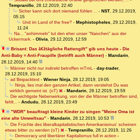
Tempranillo
,
28.12.2019, 22:40
Sicher kann sich dort niemand fühlen ...
-
NST
,
29.12.2019,
05:15
Und im Land of the free?
-
Mephistopheles
,
29.12.2019,
11:24
Na... "anhimmeln" tut den eher unser "Naivchen" aus der
Uckermark.
-
Olivia
,
29.12.2019, 12:59
Brisant: Das â€žtägliche Rattengift" gib uns heute - Die
Anti-Baby = Anti-Fraupille (betrifft auch Männer)
-
Mandarin
,
28.12.2019, 14:40
Männer nicht nur indirekt betroffen mTmL
-
day-trader
,
28.12.2019, 15:10
ad Beipacktext
-
Wiener Ninja
,
28.12.2019, 19:05
Ninja, lies mal den ganzen Artikel, dann verstehst Du was
wirklich gemeint ist. (oT)
-
Mandarin
,
28.12.2019, 19:59
Die wichtigste Nebenwirkung, von der die Männer betroffen sind,
fehlt...
-
Andudu
,
28.12.2019, 23:49
"WDR" beauftragt kleine Kinder zu singen "Meine Oma ist
eine alte Umweltsau"
-
Mandarin
,
28.12.2019, 10:53
Die Früchte des liberalkapitalistischen Amerikanismus' scheinen
etwas bitter zu werden (oT)
-
Tempranillo
,
28.12.2019, 11:26
Democracy und libertärer Kapitalismus full in action
-