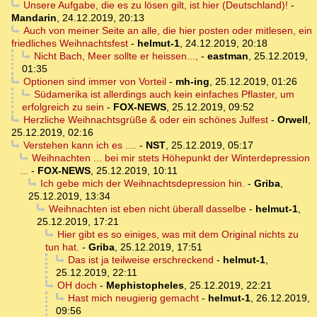
Unsere Aufgabe, die es zu lösen gilt, ist hier (Deutschland)!
-
Mandarin
,
24.12.2019, 20:13
Auch von meiner Seite an alle, die hier posten oder mitlesen, ein
friedliches Weihnachtsfest
-
helmut-1
,
24.12.2019, 20:18
Nicht Bach, Meer sollte er heissen...,
-
eastman
,
25.12.2019,
01:35
Optionen sind immer von Vorteil
-
mh-ing
,
25.12.2019, 01:26
Südamerika ist allerdings auch kein einfaches Pflaster, um
erfolgreich zu sein
-
FOX-NEWS
,
25.12.2019, 09:52
Herzliche Weihnachtsgrüße & oder ein schönes Julfest
-
Orwell
,
25.12.2019, 02:16
Verstehen kann ich es ....
-
NST
,
25.12.2019, 05:17
Weihnachten ... bei mir stets Höhepunkt der Winterdepression
...
-
FOX-NEWS
,
25.12.2019, 10:11
Ich gebe mich der Weihnachtsdepression hin.
-
Griba
,
25.12.2019, 13:34
Weihnachten ist eben nicht überall dasselbe
-
helmut-1
,
25.12.2019, 17:21
Hier gibt es so einiges, was mit dem Original nichts zu
tun hat.
-
Griba
,
25.12.2019, 17:51
Das ist ja teilweise erschreckend
-
helmut-1
,
25.12.2019, 22:11
OH doch
-
Mephistopheles
,
25.12.2019, 22:21
Hast mich neugierig gemacht
-
helmut-1
,
26.12.2019,
09:56