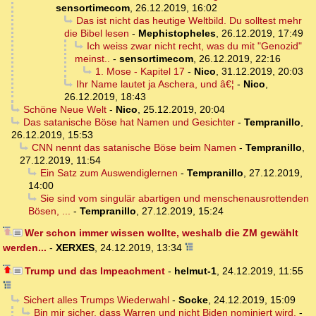
sensortimecom
,
26.12.2019, 16:02
Das ist nicht das heutige Weltbild. Du solltest mehr
die Bibel lesen
-
Mephistopheles
,
26.12.2019, 17:49
Ich weiss zwar nicht recht, was du mit "Genozid"
meinst..
-
sensortimecom
,
26.12.2019, 22:16
1. Mose - Kapitel 17
-
Nico
,
31.12.2019, 20:03
Ihr Name lautet ja Aschera, und â€¦
-
Nico
,
26.12.2019, 18:43
Schöne Neue Welt
-
Nico
,
25.12.2019, 20:04
Das satanische Böse hat Namen und Gesichter
-
Tempranillo
,
26.12.2019, 15:53
CNN nennt das satanische Böse beim Namen
-
Tempranillo
,
27.12.2019, 11:54
Ein Satz zum Auswendiglernen
-
Tempranillo
,
27.12.2019,
14:00
Sie sind vom singulär abartigen und menschenausrottenden
Bösen, ...
-
Tempranillo
,
27.12.2019, 15:24
Wer schon immer wissen wollte, weshalb die ZM gewählt
werden...
-
XERXES
,
24.12.2019, 13:34
Trump und das Impeachment
-
helmut-1
,
24.12.2019, 11:55
Sichert alles Trumps Wiederwahl
-
Socke
,
24.12.2019, 15:09
Bin mir sicher, dass Warren und nicht Biden nominiert wird.
-