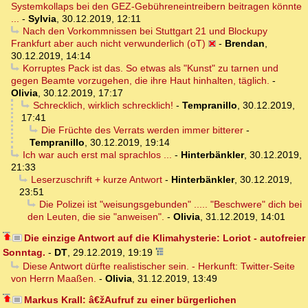
Systemkollaps bei den GEZ-Gebühreneintreibern beitragen könnte
...
-
Sylvia
,
30.12.2019, 12:11
Nach den Vorkommnissen bei Stuttgart 21 und Blockupy
Frankfurt aber auch nicht verwunderlich (oT)
-
Brendan
,
30.12.2019, 14:14
Korruptes Pack ist das. So etwas als "Kunst" zu tarnen und
gegen Beamte vorzugehen, die ihre Haut hinhalten, täglich.
-
Olivia
,
30.12.2019, 17:17
Schrecklich, wirklich schrecklich!
-
Tempranillo
,
30.12.2019,
17:41
Die Früchte des Verrats werden immer bitterer
-
Tempranillo
,
30.12.2019, 19:14
Ich war auch erst mal sprachlos ...
-
Hinterbänkler
,
30.12.2019,
21:33
Leserzuschrift + kurze Antwort
-
Hinterbänkler
,
30.12.2019,
23:51
Die Polizei ist "weisungsgebunden" ..... "Beschwere" dich bei
den Leuten, die sie "anweisen".
-
Olivia
,
31.12.2019, 14:01
Die einzige Antwort auf die Klimahysterie: Loriot - autofreier
Sonntag.
-
DT
,
29.12.2019, 19:19
Diese Antwort dürfte realistischer sein. - Herkunft: Twitter-Seite
von Herrn Maaßen.
-
Olivia
,
31.12.2019, 13:49
Markus Krall: â€žAufruf zu einer bürgerlichen