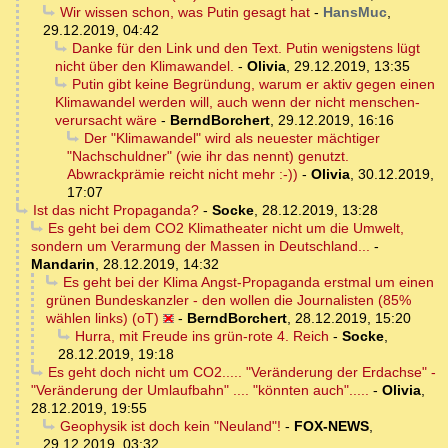
Wir wissen schon, was Putin gesagt hat
-
HansMuc
,
29.12.2019, 04:42
Danke für den Link und den Text. Putin wenigstens lügt
nicht über den Klimawandel.
-
Olivia
,
29.12.2019, 13:35
Putin gibt keine Begründung, warum er aktiv gegen einen
Klimawandel werden will, auch wenn der nicht menschen-
verursacht wäre
-
BerndBorchert
,
29.12.2019, 16:16
Der "Klimawandel" wird als neuester mächtiger
"Nachschuldner" (wie ihr das nennt) genutzt.
Abwrackprämie reicht nicht mehr :-))
-
Olivia
,
30.12.2019,
17:07
Ist das nicht Propaganda?
-
Socke
,
28.12.2019, 13:28
Es geht bei dem CO2 Klimatheater nicht um die Umwelt,
sondern um Verarmung der Massen in Deutschland...
-
Mandarin
,
28.12.2019, 14:32
Es geht bei der Klima Angst-Propaganda erstmal um einen
grünen Bundeskanzler - den wollen die Journalisten (85%
wählen links) (oT)
-
BerndBorchert
,
28.12.2019, 15:20
Hurra, mit Freude ins grün-rote 4. Reich
-
Socke
,
28.12.2019, 19:18
Es geht doch nicht um CO2..... "Veränderung der Erdachse" -
"Veränderung der Umlaufbahn" .... "könnten auch".....
-
Olivia
,
28.12.2019, 19:55
Geophysik ist doch kein "Neuland"!
-
FOX-NEWS
,
29.12.2019, 03:32