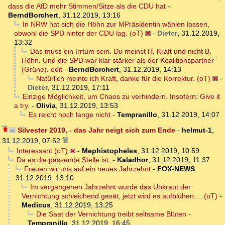
dass die AfD mehr Stimmen/Sitze als die CDU hat
-
BerndBorchert
,
31.12.2019, 13:16
In NRW hat sich die Höhn zur MPräsidentin wählen lassen,
obwohl die SPD hinter der CDU lag. (oT)
-
Dieter
,
31.12.2019,
13:32
Das muss ein Irrtum sein. Du meinst H. Kraft und nicht B.
Höhn. Und die SPD war klar stärker als der Koalitionspartner
(Grüne). edit
-
BerndBorchert
,
31.12.2019, 14:13
Natürlich meinte ich Kraft, danke für die Korrektur. (oT)
-
Dieter
,
31.12.2019, 17:11
Einzige Möglichkeit, um Chaos zu verhindern. Insofern: Give it
a try.
-
Olivia
,
31.12.2019, 13:53
Es reicht noch lange nicht
-
Tempranillo
,
31.12.2019, 14:07
Silvester 2019, - das Jahr neigt sich zum Ende
-
helmut-1
,
31.12.2019, 07:52
Interessant (oT)
-
Mephistopheles
,
31.12.2019, 10:59
Da es die passende Stelle ist,
-
Kaladhor
,
31.12.2019, 11:37
Freuen wir uns auf ein neues Jahrzehnt
-
FOX-NEWS
,
31.12.2019, 13:10
Im vergangenen Jahrzehnt wurde das Unkraut der
Vernichtung schleichend gesät, jetzt wird es aufblühen.... (oT)
-
Medicus
,
31.12.2019, 13:25
Die Saat der Vernichtung treibt seltsame Blüten
-
Tempranillo
,
31.12.2019, 16:45