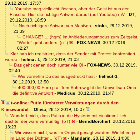
29.12.2019, 17:37
Youtube mag vielleicht löschen, aber der Geist ist aus der
Flasche. Hier die richtige Antwort darauf (auf Youtube) mV
-
DT
,
29.12.2019, 18:59
Noch richtigere Antwort von Maaßen
-
stokk
,
29.12.2019,
21:39
CHANGE? ... (hgm) im Anbiederungsmodus zum Zeitgeist.
"Werte" geht anders. (oT)
-
FOX-NEWS
,
30.12.2019,
02:27
Klar hab ich registriert, dass der Sender mit Protest konfrontiert
wurde
-
helmut-1
,
29.12.2019, 21:03
Das geht denen doch runter wie Öl
-
FOX-NEWS
,
30.12.2019,
02:40
Wie vornehm Du das ausgedrückt hast
-
helmut-1
,
30.12.2019, 13:50
400.000,00 Euro p.a. Tom Buhrow gibt der Umweltsau-Oma
die definitive Antwort
-
Medicus
,
30.12.2019, 21:47
t-online: Putin fürchtetet Verwüstungen durch den
Klimawandel.
-
Olivia
,
28.12.2019, 10:07
Wundert mich, dass Putin in die Hysterie mit einstimmt. Ich
dachte, der wäre vernünftig. (oT)
-
BerndBorchert
,
28.12.2019,
13:23
Wir wissen nicht, was im Orginal gesagt wurden. Wir leben ja
im Land der Dichter... (oT)
-
Mandarin
,
28.12.2019, 14:30