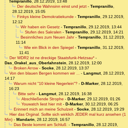
Tempranillo
,
28.12.2019, 13:48
Der deutsche Wahnsinn einst und jetzt
-
Tempranillo
,
28.12.2019, 15:05
Finkys kleine Demokratiekunde
-
Tempranillo
,
29.12.2019,
12:12
Wir haben ein Gesetz
-
Tempranillo
,
29.12.2019, 13:44
Stufen des Sakralen
-
Tempranillo
,
29.12.2019, 14:21
Besinnliches zum Neuen Jahr
-
Tempranillo
,
31.12.2019,
11:14
Wie ein Blick in den Spiegel
-
Tempranillo
,
31.12.2019,
11:41
Der WDR2 ist ne dreckige Staatsfunk-Hetzsau*
-
Das_Orakel_aus_Oberlahnstein
,
28.12.2019, 12:00
Broken Arrow
-
Socke
,
28.12.2019, 13:37
Von den blauen Bergen kommen wir ...
-
Langmut
,
28.12.2019,
14:17
Warum nicht "10 kleine Negerlein"?
-
D-Marker
,
28.12.2019,
16:23
Bitte sehr
-
Langmut
,
28.12.2019, 16:38
Abschließende Strophe
-
D-Marker
,
29.12.2019, 01:26
Youwatch liest hier mit
-
D-Marker
,
30.12.2019, 06:25
Erinnert mich an meine Schulzeit
-
Socke
,
28.12.2019, 19:29
Hier das Orginal. Sollte sich wirklich JEDER mal kurz ansehen (1
Min)
-
Mandarin
,
28.12.2019, 16:57
Das Beste kommt am Schluß:
-
Tempranillo
,
28.12.2019,