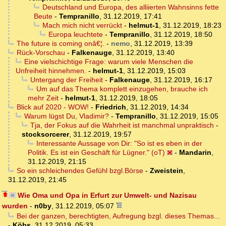
Deutschland und Europa, des alliierten Wahnsinns fette
Beute
-
Tempranillo
,
31.12.2019, 17:41
Mach mich nicht verrückt
-
helmut-1
,
31.12.2019, 18:23
Europa leuchtete
-
Tempranillo
,
31.12.2019, 18:50
The future is coming onâ€¦.
-
nemo
,
31.12.2019, 13:39
Rück-Vorschau
-
Falkenauge
,
31.12.2019, 13:40
Eine vielschichtige Frage: warum viele Menschen die
Unfreiheit hinnehmen.
-
helmut-1
,
31.12.2019, 15:03
Untergang der Freiheit
-
Falkenauge
,
31.12.2019, 16:17
Um auf das Thema komplett einzugehen, brauche ich
mehr Zeit
-
helmut-1
,
31.12.2019, 18:05
Blick auf 2020 - WOW!
-
Friedrich
,
31.12.2019, 14:34
Warum lügst Du, Vladimir?
-
Tempranillo
,
31.12.2019, 15:05
Tja, der Fokus auf die Wahrheit ist manchmal unpraktisch
-
stocksorcerer
,
31.12.2019, 19:57
Interessante Aussage von Dir: "So ist es eben in der
Politik. Es ist ein Geschäft für Lügner." (oT)
-
Mandarin
,
31.12.2019, 21:15
So ein schleichendes Gefühl bzgl.Börse
-
Zweistein
,
31.12.2019, 21:45
Wie Oma und Opa in Erfurt zur Umwelt- und Nazisau
wurden
-
n0by
,
31.12.2019, 05:07
Bei der ganzen, berechtigten, Aufregung bzgl. dieses Themas...
-
Köbs
,
31.12.2019, 05:33