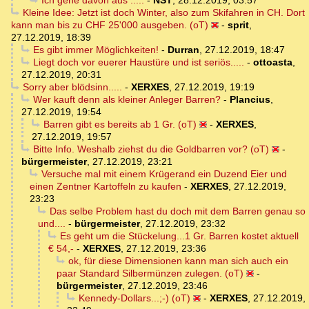
Kleine Idee: Jetzt ist doch Winter, also zum Skifahren in CH. Dort
kann man bis zu CHF 25'000 ausgeben. (oT)
-
sprit
,
27.12.2019, 18:39
Es gibt immer Möglichkeiten!
-
Durran
,
27.12.2019, 18:47
Liegt doch vor euerer Haustüre und ist seriös.....
-
ottoasta
,
27.12.2019, 20:31
Sorry aber blödsinn.....
-
XERXES
,
27.12.2019, 19:19
Wer kauft denn als kleiner Anleger Barren?
-
Plancius
,
27.12.2019, 19:54
Barren gibt es bereits ab 1 Gr. (oT)
-
XERXES
,
27.12.2019, 19:57
Bitte Info. Weshalb ziehst du die Goldbarren vor? (oT)
-
bürgermeister
,
27.12.2019, 23:21
Versuche mal mit einem Krügerand ein Duzend Eier und
einen Zentner Kartoffeln zu kaufen
-
XERXES
,
27.12.2019,
23:23
Das selbe Problem hast du doch mit dem Barren genau so
und....
-
bürgermeister
,
27.12.2019, 23:32
Es geht um die Stückelung...1 Gr. Barren kostet aktuell
€ 54,-
-
XERXES
,
27.12.2019, 23:36
ok, für diese Dimensionen kann man sich auch ein
paar Standard Silbermünzen zulegen. (oT)
-
bürgermeister
,
27.12.2019, 23:46
Kennedy-Dollars...;-) (oT)
-
XERXES
,
27.12.2019,