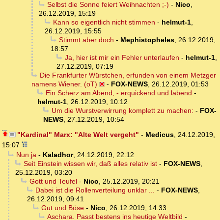
Selbst die Sonne feiert Weihnachten ;-)
-
Nico
,
26.12.2019, 15:19
Kann so eigentlich nicht stimmen
-
helmut-1
,
26.12.2019, 15:55
Stimmt aber doch
-
Mephistopheles
,
26.12.2019,
18:57
Ja, hier ist mir ein Fehler unterlaufen
-
helmut-1
,
27.12.2019, 07:19
Die Frankfurter Würstchen, erfunden von einem Metzger
namens Wiener. (oT)
-
FOX-NEWS
,
26.12.2019, 01:53
Ein Scherz am Abend, - erquickend und labend
-
helmut-1
,
26.12.2019, 10:12
Um die Wurstverwirrung komplett zu machen:
-
FOX-
NEWS
,
27.12.2019, 10:54
"Kardinal" Marx: "Alte Welt vergeht"
-
Medicus
,
24.12.2019,
15:07
Nun ja
-
Kaladhor
,
24.12.2019, 22:12
Seit Einstein wissen wir, daß alles relativ ist
-
FOX-NEWS
,
25.12.2019, 03:20
Gott und Teufel
-
Nico
,
25.12.2019, 20:21
Dabei ist die Rollenverteilung unklar ...
-
FOX-NEWS
,
26.12.2019, 09:41
Gut und Böse
-
Nico
,
26.12.2019, 14:33
Aschara. Passt bestens ins heutige Weltbild
-