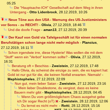
05:25
Die "Hauptsache-ICH" Gesellschaft auf dem Weg in ihren
Untergang
-
Otto Lidenbrock
,
28.12.2019, 10:26
Neue Töne aus den USA - Warnung des US-Justizministers
vor Soros - zu RECHT!
-
Olivia
,
27.12.2019, 18:46
Und die doofe Frage
-
aman13
,
27.12.2019, 20:39
Der Kauf von Gold via Tafelgeschäft ist für einen normalen
Berufstätigen schon lange nicht mehr möglich
-
Plancius
,
27.12.2019, 16:11
Schon irgendwie irre, diese Hysterie! Was wollen die mit dem
"Stoff" wenn ein "Verbot" kommen sollte?
-
Olivia
,
27.12.2019,
16:31
Beratung oft = Beschiss
-
Zweistein
,
27.12.2019, 17:48
Hallo Olivia, du scheinst die einzige zu sein, die es kapiert hat:
Gold ist nur gut für die, die keinen Notfall erwarten. Niemals!
-
Mephistopheles
,
27.12.2019, 22:09
Nun gut, mein lieber Satan
-
Zweistein
,
27.12.2019, 23:16
Mein lieber Doublestone, du vergisst, dass es keine
Bauern mehr gibt
-
Mephistopheles
,
28.12.2019, 04:45
Wenn Du vom größtmöglichem Chaos ausgehst gebe
ich Dir sogar Recht (oT)
-
Zweistein
,
28.12.2019, 12:06
Du lernst es nicht mehr.
-
Rotti
,
28.12.2019, 15:16
Ich gehe davon aus .....
-
NST
,
28.12.2019, 03:57