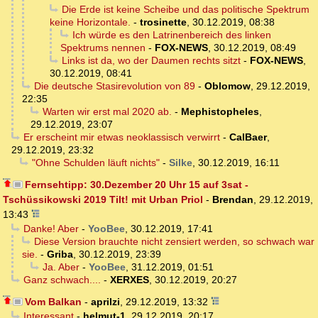
Die Erde ist keine Scheibe und das politische Spektrum
keine Horizontale.
-
trosinette
,
30.12.2019, 08:38
Ich würde es den Latrinenbereich des linken
Spektrums nennen
-
FOX-NEWS
,
30.12.2019, 08:49
Links ist da, wo der Daumen rechts sitzt
-
FOX-NEWS
,
30.12.2019, 08:41
Die deutsche Stasirevolution von 89
-
Oblomow
,
29.12.2019,
22:35
Warten wir erst mal 2020 ab.
-
Mephistopheles
,
29.12.2019, 23:07
Er erscheint mir etwas neoklassisch verwirrt
-
CalBaer
,
29.12.2019, 23:32
"Ohne Schulden läuft nichts"
-
Silke
,
30.12.2019, 16:11
Fernsehtipp: 30.Dezember 20 Uhr 15 auf 3sat -
Tschüssikowski 2019 Tilt! mit Urban Priol
-
Brendan
,
29.12.2019,
13:43
Danke! Aber
-
YooBee
,
30.12.2019, 17:41
Diese Version brauchte nicht zensiert werden, so schwach war
sie.
-
Griba
,
30.12.2019, 23:39
Ja. Aber
-
YooBee
,
31.12.2019, 01:51
Ganz schwach....
-
XERXES
,
30.12.2019, 20:27
Vom Balkan
-
aprilzi
,
29.12.2019, 13:32
Interessant
-
helmut-1
,
29.12.2019, 20:17