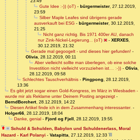
23:49
Gute Idee :-)) (oT)
-
bürgermeister
,
27.12.2019,
23:59
Silber Maple Leafes sind übrigens gerade
ausverkauft bei ESG
-
bürgermeister
,
30.12.2019,
21:25
Nicht ganz richtig. Bis 1971 400er AU, danach
nur Zink-Nickel-Legierung... (oT)
-
XERXES
,
30.12.2019, 21:32
Gerade mal gegoogelt - und dieses hier gefunden!
-
Olivia
,
28.12.2019, 00:11
Aber vielleicht sollte man überlegen, ob eine solche
Investition nicht vielleicht vorzuziehen ist.... :-))
-
Olivia
,
28.12.2019, 09:58
Schlechtes Tauschverhältnis
-
Pingpong
,
28.12.2019,
13:36
Es gibt jetzt sogar einen Gold-Kongress, im März in Wiesbaden -
wurde mir als Reklame unter Deinem Posting angezeigt
-
BerndBorchert
,
28.12.2019, 14:22
Diesen Artikel finde ich in dem Zusammenhang interessanter.
-
Holger66
,
28.12.2019, 18:04
Danke, genial
-
Fjord og Fjell
,
28.12.2019, 19:55
Schuld & Schulden, Babylon und Schuldenerlass, Moral
Hazard - Karl Polanyi
-
Vatapitta
,
27.12.2019, 12:33