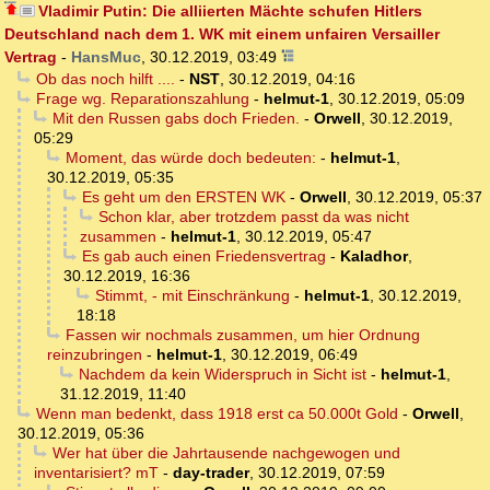
Vladimir Putin: Die alliierten Mächte schufen Hitlers
Deutschland nach dem 1. WK mit einem unfairen Versailler
Vertrag
-
HansMuc
,
30.12.2019, 03:49
Ob das noch hilft ....
-
NST
,
30.12.2019, 04:16
Frage wg. Reparationszahlung
-
helmut-1
,
30.12.2019, 05:09
Mit den Russen gabs doch Frieden.
-
Orwell
,
30.12.2019,
05:29
Moment, das würde doch bedeuten:
-
helmut-1
,
30.12.2019, 05:35
Es geht um den ERSTEN WK
-
Orwell
,
30.12.2019, 05:37
Schon klar, aber trotzdem passt da was nicht
zusammen
-
helmut-1
,
30.12.2019, 05:47
Es gab auch einen Friedensvertrag
-
Kaladhor
,
30.12.2019, 16:36
Stimmt, - mit Einschränkung
-
helmut-1
,
30.12.2019,
18:18
Fassen wir nochmals zusammen, um hier Ordnung
reinzubringen
-
helmut-1
,
30.12.2019, 06:49
Nachdem da kein Widerspruch in Sicht ist
-
helmut-1
,
31.12.2019, 11:40
Wenn man bedenkt, dass 1918 erst ca 50.000t Gold
-
Orwell
,
30.12.2019, 05:36
Wer hat über die Jahrtausende nachgewogen und
inventarisiert? mT
-
day-trader
,
30.12.2019, 07:59