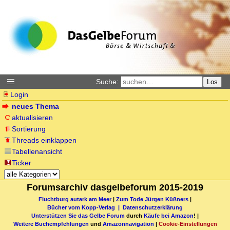
Suche:
Los
Login
neues Thema
aktualisieren
Sortierung
Threads einklappen
Tabellenansicht
Ticker
Forumsarchiv dasgelbeforum 2015-2019
Fluchtburg autark am Meer
|
Zum Tode Jürgen Küßners
|
Bücher vom Kopp-Verlag |
Datenschutzerklärung
Unterstützen Sie das Gelbe Forum
durch
Käufe bei Amazon
! |
Weitere Buchempfehlungen
und
Amazonnavigation
|
Cookie-Einstellungen