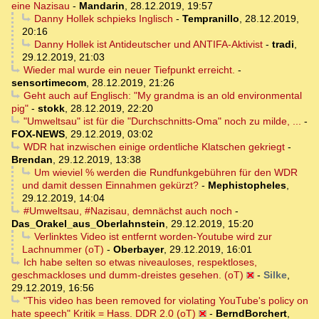
eine Nazisau
-
Mandarin
,
28.12.2019, 19:57
Danny Hollek schpieks Inglisch
-
Tempranillo
,
28.12.2019,
20:16
Danny Hollek ist Antideutscher und ANTIFA-Aktivist
-
tradi
,
29.12.2019, 21:03
Wieder mal wurde ein neuer Tiefpunkt erreicht.
-
sensortimecom
,
28.12.2019, 21:26
Geht auch auf Englisch: "My grandma is an old environmental
pig"
-
stokk
,
28.12.2019, 22:20
"Umweltsau" ist für die "Durchschnitts-Oma" noch zu milde, ...
-
FOX-NEWS
,
29.12.2019, 03:02
WDR hat inzwischen einige ordentliche Klatschen gekriegt
-
Brendan
,
29.12.2019, 13:38
Um wieviel % werden die Rundfunkgebühren für den WDR
und damit dessen Einnahmen gekürzt?
-
Mephistopheles
,
29.12.2019, 14:04
#Umweltsau, #Nazisau, demnächst auch noch
-
Das_Orakel_aus_Oberlahnstein
,
29.12.2019, 15:20
Verlinktes Video ist entfernt worden-Youtube wird zur
Lachnummer (oT)
-
Oberbayer
,
29.12.2019, 16:01
Ich habe selten so etwas niveauloses, respektloses,
geschmackloses und dumm-dreistes gesehen. (oT)
-
Silke
,
29.12.2019, 16:56
"This video has been removed for violating YouTube's policy on
hate speech" Kritik = Hass. DDR 2.0 (oT)
-
BerndBorchert
,