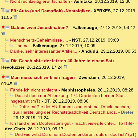
Nicht rechtzeitig erwirtschaften
-
Ashitaka
,
28.12.2019, 12:36
Für Auto (und Dampflok) -Nostalgiker
-
XERXES
,
27.12.2019,
11:55
Gab es zwei Jesusknaben?
-
Falkenauge
,
27.12.2019, 08:42
Menschheits-Geheimnisse ....
-
NST
,
27.12.2019, 09:09
Thema
-
Falkenauge
,
27.12.2019, 10:09
Danke, sehr interessanter Artikel...
-
Andudu
,
29.12.2019, 00:53
Die Geschichte der letzten 40 Jahre in einem Satz
-
Revoluzzer
,
26.12.2019, 17:24
Man muss sich wirklich fragen
-
Zweistein
,
26.12.2019,
00:45
Fände ich nicht schlecht
-
Mephistopheles
,
26.12.2019, 08:28
Das ist doch nur Ablenkung. 174 Drarbeiten bei der Stasi
insgesamt (mT)
-
DT
,
26.12.2019, 08:36
Dafür müßte die EU-Kommission erst mal Druck machen,
zur Herstellung der Rechststaatlichkeit Deutschlands.
-
Dieter
,
26.12.2019, 11:24
Ich fänd einen Doofenstern gut - macht vieles leichter... (oT)
-
der_Chris
,
26.12.2019, 09:17
Und wie willst Du einem Doofen erklären, daß er doof ist? (oT)