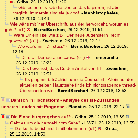
-
Griba
,
26.12.2019, 11:26
Gibt es bereits. Ob die Doofen das kapieren, ist aber
fraglich. Immerhin sind sie ja doof.
-
Mephistopheles
,
26.12.2019, 13:43
Wie wär's mit 'ner Überschrift, aus der hervorgeht, worum es
geht? (oT)
-
BerndBorchert
,
26.12.2019, 11:51
Wäre Dir ein Titel wie z.B. "Der neue Judenstern" recht
gewesen? (oT)
-
Zweistein
,
26.12.2019, 12:12
Wie wär's mit "Dr. stasi."?
-
BerndBorchert
,
26.12.2019,
12:19
Dr. d.c., Democratiae causa (oT)
-
Tempranillo
,
26.12.2019, 12:22
Das beweisst, dass Du den Artikel von ET
-
Zweistein
,
26.12.2019, 12:51
Es ging mir tatsächlich um die Überschrift. Allein auf der
aktuellen gelben Hauptseite finde ich nichtssagende thread-
Überschriften wie
-
BerndBorchert
,
26.12.2019, 13:53
Danisch in Höchstform - Analyse des Ist-Zustandes
unseres Landes mit Prognose
-
Plancius
,
25.12.2019, 22:17
Die Eichelburger geben auf?
-
Griba
,
25.12.2019, 13:39
Geht es um die hartgeld.com Seite?
-
HW71
,
25.12.2019, 13:55
Danke, habe ich nicht mitbekommen. (oT)
-
Griba
,
25.12.2019, 14:50