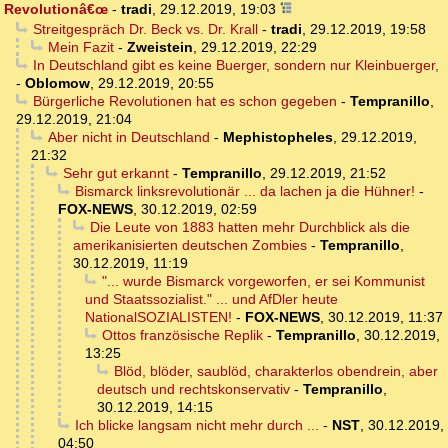
Revolutionâ€œ
-
tradi
,
29.12.2019, 19:03
Streitgespräch Dr. Beck vs. Dr. Krall
-
tradi
,
29.12.2019, 19:58
Mein Fazit
-
Zweistein
,
29.12.2019, 22:29
In Deutschland gibt es keine Buerger, sondern nur Kleinbuerger,
-
Oblomow
,
29.12.2019, 20:55
Bürgerliche Revolutionen hat es schon gegeben
-
Tempranillo
,
29.12.2019, 21:04
Aber nicht in Deutschland
-
Mephistopheles
,
29.12.2019,
21:32
Sehr gut erkannt
-
Tempranillo
,
29.12.2019, 21:52
Bismarck linksrevolutionär ... da lachen ja die Hühner!
-
FOX-NEWS
,
30.12.2019, 02:59
Die Leute von 1883 hatten mehr Durchblick als die
amerikanisierten deutschen Zombies
-
Tempranillo
,
30.12.2019, 11:19
"... wurde Bismarck vorgeworfen, er sei Kommunist
und Staatssozialist." ... und AfDler heute
NationalSOZIALISTEN!
-
FOX-NEWS
,
30.12.2019, 11:37
Ottos französische Replik
-
Tempranillo
,
30.12.2019,
13:25
Blöd, blöder, saublöd, charakterlos obendrein, aber
deutsch und rechtskonservativ
-
Tempranillo
,
30.12.2019, 14:15
Ich blicke langsam nicht mehr durch ...
-
NST
,
30.12.2019,
04:50