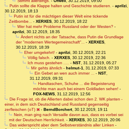
Stimmt allerdings.
-
Orwell
,
30.12.2019, 09:00
Putin sollte die Klappe halten und Geschichte studieren.
-
aprilzi
,
30.12.2019, 18:13
Putin ist für die mächtigen dieser Welt eine tickende
Zeitbombe...
-
XERXES
,
30.12.2019, 18:22
Wer hat mehr Probleme Russland oder der Westen?
-
aprilzi
,
30.12.2019, 18:35
Ändert nichts an der Tatsache, dass Putin die Grundlage
der "modernen Wertegemeinschaft"...
-
XERXES
,
30.12.2019, 18:39
Eher umgekehrt!
-
aprilzi
,
30.12.2019, 22:21
Völlig falsch.
-
XERXES
,
30.12.2019, 22:36
Ich muss gestehen .....
-
NST
,
31.12.2019, 05:27
Mir gehts ähnlich
-
helmut-1
,
31.12.2019, 07:33
Ein Gebet an wen auch immer ...
-
NST
,
31.12.2019, 09:31
Handtaschen, Schuhe ... die Begeisterung
möchte man auch bei einem Goldladen sehen!
-
FOX-NEWS
,
31.12.2019, 12:56
Die Frage ist, ob die Allierten dabei schon den 2. WK planten -
einer, in dem sich Deutschland und Russland gegenseitig
zerfleischen (oT)
-
BerndBorchert
,
30.12.2019, 19:11
Nein, man ging nach Versaille davon aus, dass es vorbei sei
mit der Deutschen Herrlichkeit.
-
XERXES
,
30.12.2019, 20:06
Das widerspricht aber dem Selbstverständnis aller Linken
-