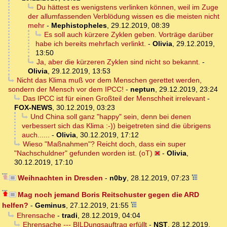
Du hättest es wenigstens verlinken können, weil im Zuge
der allumfassenden Verblödung wissen es die meisten nicht
mehr
-
Mephistopheles
,
29.12.2019, 08:39
Es soll auch kürzere Zyklen geben. Vorträge darüber
habe ich bereits mehrfach verlinkt.
-
Olivia
,
29.12.2019,
13:50
Ja, aber die kürzeren Zyklen sind nicht so bekannt.
-
Olivia
,
29.12.2019, 13:53
Nicht das Klima muß vor dem Menschen gerettet werden,
sondern der Mensch vor dem IPCC!
-
neptun
,
29.12.2019, 23:24
Das IPCC ist für einen Großteil der Menschheit irrelevant
-
FOX-NEWS
,
30.12.2019, 03:23
Und China soll ganz "happy" sein, denn bei denen
verbessert sich das Klima :-)) beigetreten sind die übrigens
auch......
-
Olivia
,
30.12.2019, 17:12
Wieso "Maßnahmen"? Reicht doch, dass ein super
"Nachschuldner" gefunden worden ist. (oT)
-
Olivia
,
30.12.2019, 17:10
Weihnachten in Dresden
-
n0by
,
28.12.2019, 07:23
Mag noch jemand Boris Reitschuster gegen die ARD
helfen?
-
Geminus
,
27.12.2019, 21:55
Ehrensache
-
tradi
,
28.12.2019, 04:04
Ehrensache --- BILDungsauftrag erfüllt
-
NST
,
28.12.2019,