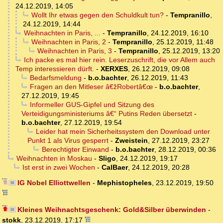
24.12.2019, 14:05
Wollt Ihr etwas gegen den Schuldkult tun?
-
Tempranillo
,
24.12.2019, 14:44
Weihnachten in Paris, ...
-
Tempranillo
,
24.12.2019, 16:10
Weihnachten in Paris, 2
-
Tempranillo
,
25.12.2019, 11:48
Weihnachten in Paris, 3
-
Tempranillo
,
25.12.2019, 13:20
Ich packe es mal hier rein. Leserzuschrift, die vor Allem auch
Temp interessieren dürft.
-
XERXES
,
26.12.2019, 09:08
Bedarfsmeldung
-
b.o.bachter
,
26.12.2019, 11:43
Fragen an den Mitleser â€žRobertâ€œ
-
b.o.bachter
,
27.12.2019, 19:45
Informeller GUS-Gipfel und Sitzung des
Verteidigungsministeriums â€“ Putins Reden übersetzt
-
b.o.bachter
,
27.12.2019, 19:54
Leider hat mein Sicherheitssystem den Download unter
Punkt 1 als Virus gesperrt
-
Zweistein
,
27.12.2019, 23:27
Berechtigter Einwand
-
b.o.bachter
,
28.12.2019, 00:36
Weihnachten in Moskau
-
Sligo
,
24.12.2019, 19:17
Ist erst in zwei Wochen
-
CalBaer
,
24.12.2019, 20:28
IG Nobel Elliottwellen
-
Mephistopheles
,
23.12.2019, 19:50
Kleines Weihnachtsgeschenk: Gold&Silber überwinden
-
stokk
,
23.12.2019, 17:17