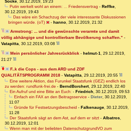
Socke
,
30.12.2019, 19:23
Putin werkelt wohl an einem: ... Friedensvertrag
-
Reffke
,
30.12.2019, 19:43
Das wäre ein Schachzug der viele interessante Diskussionen
bringen würde. (oT)
-
hanno
,
30.12.2019, 21:32
Armstrong: ... und die gewünschte verarmte und damit
völlig abhängige und kontrollierbare Bevölkerung schaffen."
-
Vatapitta
,
30.12.2019, 03:08
Mein persönlicher Jahresrückblick
-
helmut-1
,
29.12.2019,
21:27
F..k die Cops - aus dem ARD und ZDF
QUALITÄTSPROGRAMM 2018
-
Vatapitta
,
29.12.2019, 20:55
Eine weitere Aktion, das Furunkel Staatsfunk (GEZ) endlich los
zu werden: rundfunk-frei.de
-
BerndBorchert
,
29.12.2019, 22:40
Ein Aufruf und eine Bitte an Euch:
-
Friedrich
,
30.12.2019, 09:53
Einfach ein FAX an den Beitragsservice
-
Dieter
,
30.12.2019,
11:07
Gründe für Festsetzungsbescheid
-
Falkenauge
,
30.12.2019,
11:28
Der Staatsfunk sägt an dem Ast, auf dem er sitzt
-
Albatros
,
30.12.2019, 12:01
Wenn man mit der beliebten DatenschutzgrundVO zum