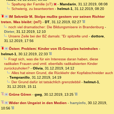
Spaltung der Familie (oT)
-
Mandarin
,
31.12.2019, 08:08
Schwierig, zu beantworten
-
helmut-1
,
31.12.2019, 08:20
IM Sekretär M. Stolpe mußte gestern vor seinen Richter
treten. Was bleibt: (mT)
-
DT
,
31.12.2019, 02:27
noch viel dramatischer: Die Bildungsmisere in Brandenburg
-
Dieter
,
31.12.2019, 12:10
Unsere Zeile bei der BZ damals: "Er spitzelte und
-
dottore
,
31.12.2019, 17:56
Österr. Problem: Kinder von IS-Groupies heimholen
-
helmut-1
,
30.12.2019, 22:33
Fragt sich, was die für ein Interesse daran haben, diese
radikalen Frauen und vmtl. ebenfalls radikalisierten Kinder
zurückzuholen?
-
Olivia
,
31.12.2019, 14:12
Alles hat einen Grund, die Rückkehr der Kopfabschneider auch
-
Tempranillo
,
31.12.2019, 14:19
Der Grund dafür ist tatsächlich grenzdebbil
-
helmut-1
,
31.12.2019, 15:11
Grüne Gören
-
gwg
,
30.12.2019, 13:25
Wider den Ungeist in den Medien
-
harryinfo
,
30.12.2019,
10:56