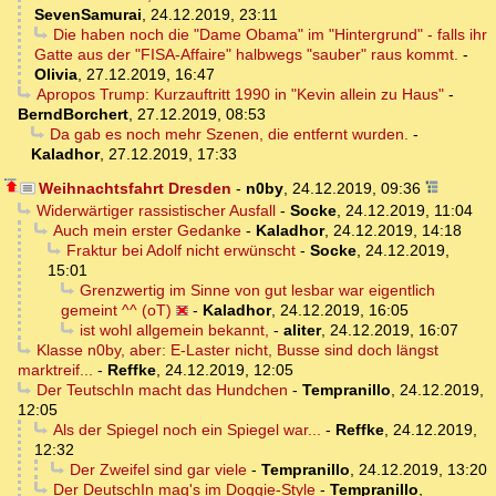
SevenSamurai
,
24.12.2019, 23:11
Die haben noch die "Dame Obama" im "Hintergrund" - falls ihr
Gatte aus der "FISA-Affaire" halbwegs "sauber" raus kommt.
-
Olivia
,
27.12.2019, 16:47
Apropos Trump: Kurzauftritt 1990 in "Kevin allein zu Haus"
-
BerndBorchert
,
27.12.2019, 08:53
Da gab es noch mehr Szenen, die entfernt wurden.
-
Kaladhor
,
27.12.2019, 17:33
Weihnachtsfahrt Dresden
-
n0by
,
24.12.2019, 09:36
Widerwärtiger rassistischer Ausfall
-
Socke
,
24.12.2019, 11:04
Auch mein erster Gedanke
-
Kaladhor
,
24.12.2019, 14:18
Fraktur bei Adolf nicht erwünscht
-
Socke
,
24.12.2019,
15:01
Grenzwertig im Sinne von gut lesbar war eigentlich
gemeint ^^ (oT)
-
Kaladhor
,
24.12.2019, 16:05
ist wohl allgemein bekannt,
-
aliter
,
24.12.2019, 16:07
Klasse n0by, aber: E-Laster nicht, Busse sind doch längst
marktreif...
-
Reffke
,
24.12.2019, 12:05
Der TeutschIn macht das Hundchen
-
Tempranillo
,
24.12.2019,
12:05
Als der Spiegel noch ein Spiegel war...
-
Reffke
,
24.12.2019,
12:32
Der Zweifel sind gar viele
-
Tempranillo
,
24.12.2019, 13:20
Der DeutschIn mag's im Doggie-Style
-
Tempranillo
,