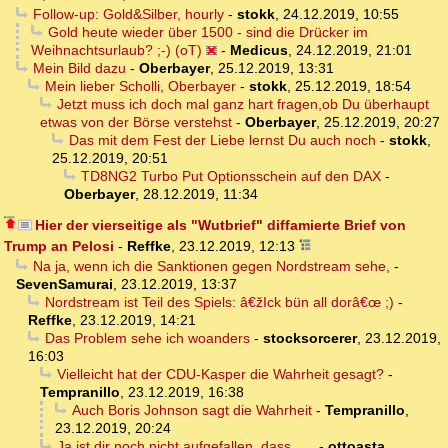
Follow-up: Gold&Silber, hourly
-
stokk
,
24.12.2019, 10:55
Gold heute wieder über 1500 - sind die Drücker im
Weihnachtsurlaub? ;-) (oT)
-
Medicus
,
24.12.2019, 21:01
Mein Bild dazu
-
Oberbayer
,
25.12.2019, 13:31
Mein lieber Scholli, Oberbayer
-
stokk
,
25.12.2019, 18:54
Jetzt muss ich doch mal ganz hart fragen,ob Du überhaupt
etwas von der Börse verstehst
-
Oberbayer
,
25.12.2019, 20:27
Das mit dem Fest der Liebe lernst Du auch noch
-
stokk
,
25.12.2019, 20:51
TD8NG2 Turbo Put Optionsschein auf den DAX
-
Oberbayer
,
28.12.2019, 11:34
Hier der vierseitige als "Wutbrief" diffamierte Brief von
Trump an Pelosi
-
Reffke
,
23.12.2019, 12:13
Na ja, wenn ich die Sanktionen gegen Nordstream sehe,
-
SevenSamurai
,
23.12.2019, 13:37
Nordstream ist Teil des Spiels: â€žIck bün all dorâ€œ ;)
-
Reffke
,
23.12.2019, 14:21
Das Problem sehe ich woanders
-
stocksorcerer
,
23.12.2019,
16:03
Vielleicht hat der CDU-Kasper die Wahrheit gesagt?
-
Tempranillo
,
23.12.2019, 16:38
Auch Boris Johnson sagt die Wahrheit
-
Tempranillo
,
23.12.2019, 20:24
Ja ist dir noch nicht aufgefallen, dass......
-
ottoasta
,