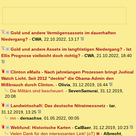
Gold und andere Vermögensassets im dauerhaften
Niedergang?
-
CWA
,
22.10.2022, 13:17
Gold und andere Assets im langfristigen Niedergang? - Ist
Ellis Prognose vielleicht doch richtig?
-
CWA
,
21.10.2022, 18:40
Clinton eMails - Nach jahrelangen Prozessen bringt Judical
Watch Licht. Seit 2012 "deckte" die Obama-Admin den
Mißbrauch durch Clinton.
-
Olivia
,
31.12.2019, 16:44
Die Militärs sind bescheuert.
-
SevenSamurai
,
31.12.2019,
20:08
Landwirtschaft: Das deutsche Nitratmessnetz
-
tar
,
31.12.2019, 13:25
mn
-
dersachse
,
01.05.2022, 00:05
Webfund: Historische Karten
-
CalBaer
,
31.12.2019, 10:23
Vielen Dank für den interessanten Link! (oT)
-
Albrecht
,