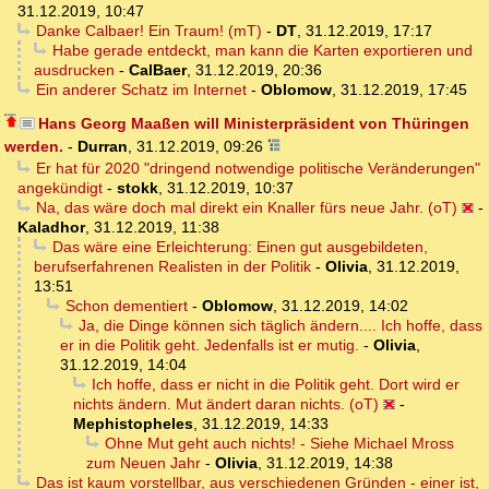
31.12.2019, 10:47
Danke Calbaer! Ein Traum! (mT)
-
DT
,
31.12.2019, 17:17
Habe gerade entdeckt, man kann die Karten exportieren und
ausdrucken
-
CalBaer
,
31.12.2019, 20:36
Ein anderer Schatz im Internet
-
Oblomow
,
31.12.2019, 17:45
Hans Georg Maaßen will Ministerpräsident von Thüringen
werden.
-
Durran
,
31.12.2019, 09:26
Er hat für 2020 "dringend notwendige politische Veränderungen"
angekündigt
-
stokk
,
31.12.2019, 10:37
Na, das wäre doch mal direkt ein Knaller fürs neue Jahr. (oT)
-
Kaladhor
,
31.12.2019, 11:38
Das wäre eine Erleichterung: Einen gut ausgebildeten,
berufserfahrenen Realisten in der Politik
-
Olivia
,
31.12.2019,
13:51
Schon dementiert
-
Oblomow
,
31.12.2019, 14:02
Ja, die Dinge können sich täglich ändern.... Ich hoffe, dass
er in die Politik geht. Jedenfalls ist er mutig.
-
Olivia
,
31.12.2019, 14:04
Ich hoffe, dass er nicht in die Politik geht. Dort wird er
nichts ändern. Mut ändert daran nichts. (oT)
-
Mephistopheles
,
31.12.2019, 14:33
Ohne Mut geht auch nichts! - Siehe Michael Mross
zum Neuen Jahr
-
Olivia
,
31.12.2019, 14:38
Das ist kaum vorstellbar, aus verschiedenen Gründen - einer ist,