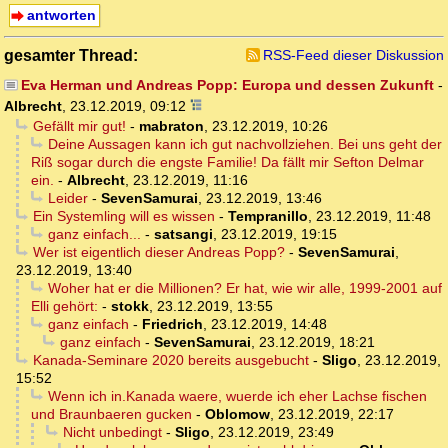
antworten
gesamter Thread:
RSS-Feed dieser Diskussion
Eva Herman und Andreas Popp: Europa und dessen Zukunft
-
Albrecht
,
23.12.2019, 09:12
Gefällt mir gut!
-
mabraton
,
23.12.2019, 10:26
Deine Aussagen kann ich gut nachvollziehen. Bei uns geht der
Riß sogar durch die engste Familie! Da fällt mir Sefton Delmar
ein.
-
Albrecht
,
23.12.2019, 11:16
Leider
-
SevenSamurai
,
23.12.2019, 13:46
Ein Systemling will es wissen
-
Tempranillo
,
23.12.2019, 11:48
ganz einfach...
-
satsangi
,
23.12.2019, 19:15
Wer ist eigentlich dieser Andreas Popp?
-
SevenSamurai
,
23.12.2019, 13:40
Woher hat er die Millionen? Er hat, wie wir alle, 1999-2001 auf
Elli gehört:
-
stokk
,
23.12.2019, 13:55
ganz einfach
-
Friedrich
,
23.12.2019, 14:48
ganz einfach
-
SevenSamurai
,
23.12.2019, 18:21
Kanada-Seminare 2020 bereits ausgebucht
-
Sligo
,
23.12.2019,
15:52
Wenn ich in.Kanada waere, wuerde ich eher Lachse fischen
und Braunbaeren gucken
-
Oblomow
,
23.12.2019, 22:17
Nicht unbedingt
-
Sligo
,
23.12.2019, 23:49