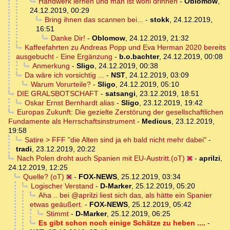
Handwerk lernen und man ist wohl drinnen
-
Oblomow
,
24.12.2019, 00:29
Bring ihnen das scannen bei...
-
stokk
,
24.12.2019,
16:51
Danke Dir!
-
Oblomow
,
24.12.2019, 21:32
Kaffeefahrten zu Andreas Popp und Eva Herman 2020 bereits
ausgebucht - Eine Ergänzung
-
b.o.bachter
,
24.12.2019, 00:08
Anmerkung
-
Sligo
,
24.12.2019, 00:38
Da wäre ich vorsichtig ...
-
NST
,
24.12.2019, 03:09
Warum Vorurteile?
-
Sligo
,
24.12.2019, 05:10
DIE GRALSBOTSCHAFT
-
satsangi
,
23.12.2019, 18:51
Oskar Ernst Bernhardt alias
-
Sligo
,
23.12.2019, 19:42
Europas Zukunft: Die gezielte Zerstörung der gesellschaftlichen
Fundamente als Herrschaftsinstrument
-
Medicus
,
23.12.2019,
19:58
Satire > FFF "die Alten sind ja eh bald nicht mehr dabei"
-
tradi
,
23.12.2019, 20:22
Nach Polen droht auch Spanien mit EU-Austritt.(oT)
-
aprilzi
,
24.12.2019, 12:25
Quelle? (oT)
-
FOX-NEWS
,
25.12.2019, 03:34
Logischer Verstand
-
D-Marker
,
25.12.2019, 05:20
Aha .. bei @aprilzi liest sich das, als hätte ein Spanier
etwas geäußert.
-
FOX-NEWS
,
25.12.2019, 05:42
Stimmt
-
D-Marker
,
25.12.2019, 06:25
Es gibt schon noch einige Schätze zu heben ....
-