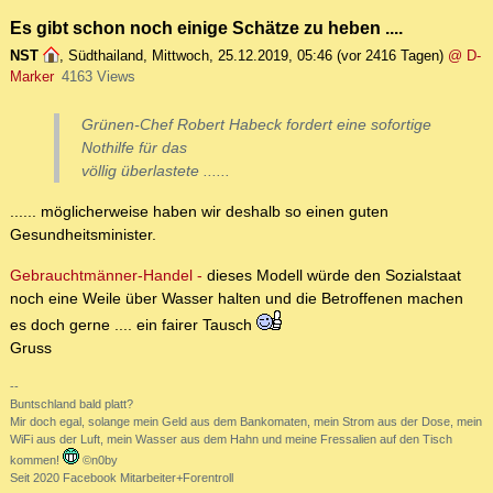
Es gibt schon noch einige Schätze zu heben ....
NST
,
Südthailand
,
Mittwoch, 25.12.2019, 05:46
(vor 2416 Tagen)
@ D-
Marker
4163 Views
Grünen-Chef Robert Habeck fordert eine sofortige
Nothilfe für das
völlig überlastete ......
...... möglicherweise haben wir deshalb so einen guten
Gesundheitsminister.
Gebrauchtmänner-Handel -
dieses Modell würde den Sozialstaat
noch eine Weile über Wasser halten und die Betroffenen machen
es doch gerne .... ein fairer Tausch
Gruss
--
Buntschland bald platt?
Mir doch egal, solange mein Geld aus dem Bankomaten, mein Strom aus der Dose, mein
WiFi aus der Luft, mein Wasser aus dem Hahn und meine Fressalien auf den Tisch
kommen!
©n0by
Seit 2020 Facebook Mitarbeiter+Forentroll