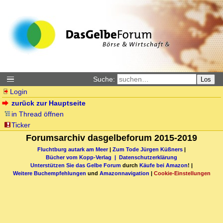
Suche:
Los
Login
zurück zur Hauptseite
in Thread öffnen
Ticker
Forumsarchiv dasgelbeforum 2015-2019
Fluchtburg autark am Meer
|
Zum Tode Jürgen Küßners
|
Bücher vom Kopp-Verlag |
Datenschutzerklärung
Unterstützen Sie das Gelbe Forum
durch
Käufe bei Amazon
! |
Weitere Buchempfehlungen
und
Amazonnavigation
|
Cookie-Einstellungen