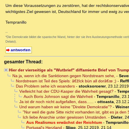
Um diese Voraussetzungen zu zerstören, hat der rechtskonservative 
wichtigstes Ziel gewesen ist, Deutschland für immer und ewig zu ve
Tempranillo
--
*Die Demokratie bildet die spanische Wand, hinter der sie ihre Ausbeutungsmethode verb
Delaisi).
antworten
gesamter Thread:
Hier der vierseitige als "Wutbrief" diffamierte Brief von Trum
Na ja, wenn ich die Sanktionen gegen Nordstream sehe,
-
Seve
Nordstream ist Teil des Spiels: â€žIck bün all dorâ€œ ;)
-
Reff
Das Problem sehe ich woanders
-
stocksorcerer
,
23.12.2019
Vielleicht hat der CDU-Kasper die Wahrheit gesagt?
-
Tempr
Auch Boris Johnson sagt die Wahrheit
-
Tempranillo
,
23.
Ja ist dir noch nicht aufgefallen, dass......
-
ottoasta
,
23.12.
Und warum haben wir keine "Direkte Demokratie"?
-
Weiner
"Nur weil die gute Sitte nicht vorhanden ist, gibt es ja den 
Ich liebe Anarchie unter gewissen Umständen.
-
Dieter
,
24
Aus Realismus erwächst der Reichtum
-
Tempranillo
Portugal's Herzland
-
Sligo
,
25.12.2019, 21:14