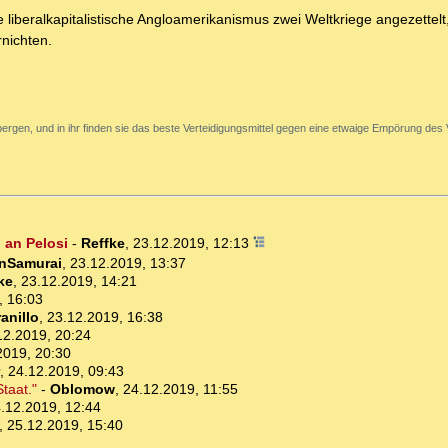
liberalkapitalistische Angloamerikanismus zwei Weltkriege angezettelt
rnichten.
ergen, und in ihr finden sie das beste Verteidigungsmittel gegen eine etwaige Empörung des 
p an Pelosi
-
Reffke
,
23.12.2019, 12:13
nSamurai
,
23.12.2019, 13:37
ke
,
23.12.2019, 14:21
, 16:03
anillo
,
23.12.2019, 16:38
12.2019, 20:24
2019, 20:30
,
24.12.2019, 09:43
Staat."
-
Oblomow
,
24.12.2019, 11:55
.12.2019, 12:44
,
25.12.2019, 15:40