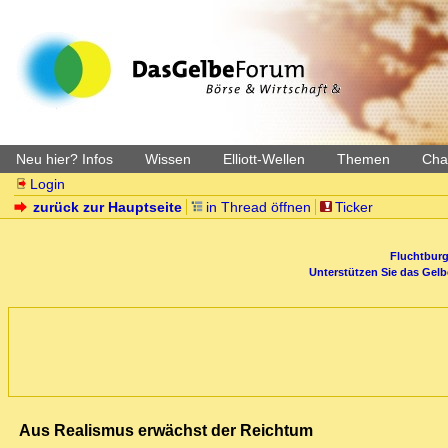
Neu hier? Infos
Wissen
Elliott-Wellen
Themen
Char
Login
zurück zur Hauptseite
in Thread öffnen
Ticker
Fluchtburg
Unterstützen Sie das Gel
Aus Realismus erwächst der Reichtum