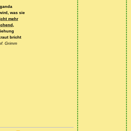
aganda
wird, was sie
icht mehr
schend,
ziehung
raut bricht
of. Grimm