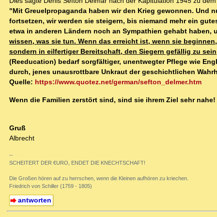
Dies sagte Denis Sefton Delmar nach der Kapitulation 1945 zu dem
"Mit Greuelpropaganda haben wir den Krieg gewonnen. Und nun
fortsetzen, wir werden sie steigern, bis niemand mehr ein gut
etwa in anderen Ländern noch an Sympathien gehabt haben, u
wissen, was sie tun. Wenn das erreicht ist, wenn sie beginne
sondern in eilfertiger Bereitschaft, den Siegern gefällig zu sein
(Reeducation) bedarf sorgfältiger, unentwegter Pflege wie Eng
durch, jenes unausrottbare Unkraut der geschichtlichen Wahrh
Quelle:
https://www.quotez.net/german/sefton_delmer.htm
Wenn die Familien zerstört sind, sind sie ihrem Ziel sehr nahe!
Gruß
Albrecht
--
SCHEITERT DER €URO, ENDET DIE KNECHTSCHAFT!
Die Großen hören auf zu herrschen, wenn die Kleinen aufhören zu kriechen.
Friedrich von Schiller (1759 - 1805)
antworten