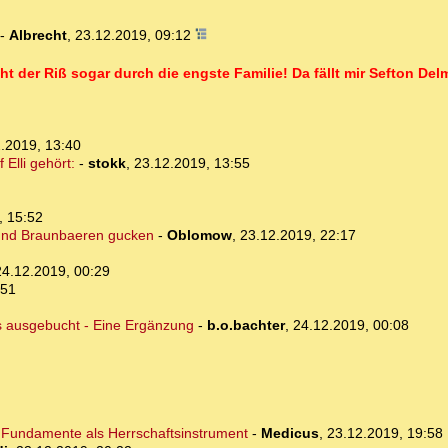
-
Albrecht
,
23.12.2019, 09:12
 der Riß sogar durch die engste Familie! Da fällt mir Sefton Delm
.2019, 13:40
 Elli gehört:
-
stokk
,
23.12.2019, 13:55
, 15:52
 und Braunbaeren gucken
-
Oblomow
,
23.12.2019, 22:17
24.12.2019, 00:29
:51
s ausgebucht - Eine Ergänzung
-
b.o.bachter
,
24.12.2019, 00:08
n Fundamente als Herrschaftsinstrument
-
Medicus
,
23.12.2019, 19:58