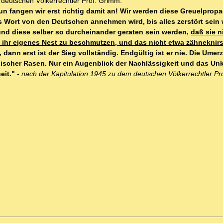
 deutschen Völkerrechtler Prof. Grimm:
 fangen wir erst richtig damit an! Wir werden diese Greuelprop
es Wort von den Deutschen annehmen wird, bis alles zerstört sein 
nd diese selber so durcheinander geraten sein werden,
daß sie n
n, ihr eigenes Nest zu beschmutzen, und das nicht etwa zähneknir
, dann erst ist der Sieg vollständig.
Endgültig ist er nie. Die Umer
lischer Rasen. Nur ein Augenblick der Nachlässigkeit und das Unk
eit."
-
nach der Kapitulation 1945 zu dem deutschen Völkerrechtler Pr