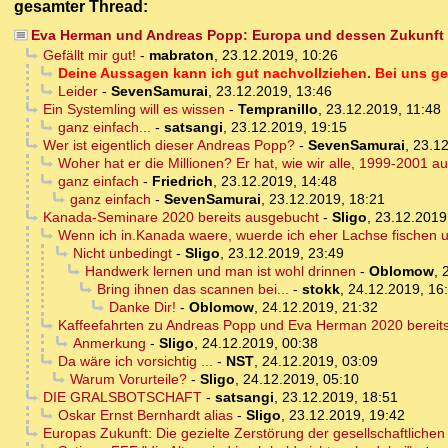
gesamter Thread:
Eva Herman und Andreas Popp: Europa und dessen Zukunft
Gefällt mir gut!
-
mabraton
,
23.12.2019, 10:26
Deine Aussagen kann ich gut nachvollziehen. Bei uns geht
Leider
-
SevenSamurai
,
23.12.2019, 13:46
Ein Systemling will es wissen
-
Tempranillo
,
23.12.2019, 11:48
ganz einfach...
-
satsangi
,
23.12.2019, 19:15
Wer ist eigentlich dieser Andreas Popp?
-
SevenSamurai
,
23.12
Woher hat er die Millionen? Er hat, wie wir alle, 1999-2001 auf
ganz einfach
-
Friedrich
,
23.12.2019, 14:48
ganz einfach
-
SevenSamurai
,
23.12.2019, 18:21
Kanada-Seminare 2020 bereits ausgebucht
-
Sligo
,
23.12.2019
Wenn ich in.Kanada waere, wuerde ich eher Lachse fischen
Nicht unbedingt
-
Sligo
,
23.12.2019, 23:49
Handwerk lernen und man ist wohl drinnen
-
Oblomow
,
Bring ihnen das scannen bei...
-
stokk
,
24.12.2019, 16
Danke Dir!
-
Oblomow
,
24.12.2019, 21:32
Kaffeefahrten zu Andreas Popp und Eva Herman 2020 bereit
Anmerkung
-
Sligo
,
24.12.2019, 00:38
Da wäre ich vorsichtig ...
-
NST
,
24.12.2019, 03:09
Warum Vorurteile?
-
Sligo
,
24.12.2019, 05:10
DIE GRALSBOTSCHAFT
-
satsangi
,
23.12.2019, 18:51
Oskar Ernst Bernhardt alias
-
Sligo
,
23.12.2019, 19:42
Europas Zukunft: Die gezielte Zerstörung der gesellschaftliche