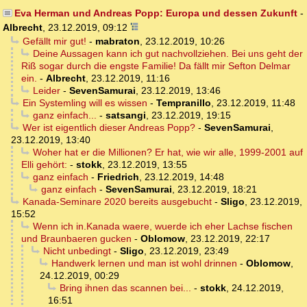
Eva Herman und Andreas Popp: Europa und dessen Zukunft
-
Albrecht
,
23.12.2019, 09:12
Gefällt mir gut!
-
mabraton
,
23.12.2019, 10:26
Deine Aussagen kann ich gut nachvollziehen. Bei uns geht der
Riß sogar durch die engste Familie! Da fällt mir Sefton Delmar
ein.
-
Albrecht
,
23.12.2019, 11:16
Leider
-
SevenSamurai
,
23.12.2019, 13:46
Ein Systemling will es wissen
-
Tempranillo
,
23.12.2019, 11:48
ganz einfach...
-
satsangi
,
23.12.2019, 19:15
Wer ist eigentlich dieser Andreas Popp?
-
SevenSamurai
,
23.12.2019, 13:40
Woher hat er die Millionen? Er hat, wie wir alle, 1999-2001 auf
Elli gehört:
-
stokk
,
23.12.2019, 13:55
ganz einfach
-
Friedrich
,
23.12.2019, 14:48
ganz einfach
-
SevenSamurai
,
23.12.2019, 18:21
Kanada-Seminare 2020 bereits ausgebucht
-
Sligo
,
23.12.2019,
15:52
Wenn ich in.Kanada waere, wuerde ich eher Lachse fischen
und Braunbaeren gucken
-
Oblomow
,
23.12.2019, 22:17
Nicht unbedingt
-
Sligo
,
23.12.2019, 23:49
Handwerk lernen und man ist wohl drinnen
-
Oblomow
,
24.12.2019, 00:29
Bring ihnen das scannen bei...
-
stokk
,
24.12.2019,
16:51