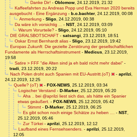
Danke Dir!
-
Oblomow
,
24.12.2019, 21:32
Kaffeefahrten zu Andreas Popp und Eva Herman 2020 bereits
ausgebucht - Eine Ergänzung
-
b.o.bachter
,
24.12.2019, 00:08
Anmerkung
-
Sligo
,
24.12.2019, 00:38
Da wäre ich vorsichtig ...
-
NST
,
24.12.2019, 03:09
Warum Vorurteile?
-
Sligo
,
24.12.2019, 05:10
DIE GRALSBOTSCHAFT
-
satsangi
,
23.12.2019, 18:51
Oskar Ernst Bernhardt alias
-
Sligo
,
23.12.2019, 19:42
Europas Zukunft: Die gezielte Zerstörung der gesellschaftlichen
Fundamente als Herrschaftsinstrument
-
Medicus
,
23.12.2019,
19:58
Satire > FFF "die Alten sind ja eh bald nicht mehr dabei"
-
tradi
,
23.12.2019, 20:22
Nach Polen droht auch Spanien mit EU-Austritt.(oT)
-
aprilzi
,
24.12.2019, 12:25
Quelle? (oT)
-
FOX-NEWS
,
25.12.2019, 03:34
Logischer Verstand
-
D-Marker
,
25.12.2019, 05:20
Aha .. bei @aprilzi liest sich das, als hätte ein Spanier
etwas geäußert.
-
FOX-NEWS
,
25.12.2019, 05:42
Stimmt
-
D-Marker
,
25.12.2019, 06:25
Es gibt schon noch einige Schätze zu heben ....
-
NST
,
25.12.2019, 05:46
Zur Türkei
-
aprilzi
,
25.12.2019, 12:12
Laufband eines Fernsehsenders.
-
aprilzi
,
25.12.2019,
12:05