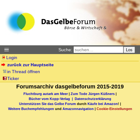
Suche:
Los
Login
zurück zur Hauptseite
in Thread öffnen
Ticker
Forumsarchiv dasgelbeforum 2015-2019
Fluchtburg autark am Meer
|
Zum Tode Jürgen Küßners
|
Bücher vom Kopp-Verlag |
Datenschutzerklärung
Unterstützen Sie das Gelbe Forum
durch
Käufe bei Amazon
! |
Weitere Buchempfehlungen
und
Amazonnavigation
|
Cookie-Einstellungen