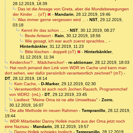
28.12.2019, 18:39
Das ist die Ansage von Greta, aber die Mundebewegungen
der Kinder ... (oT)
-
Mandarin
,
28.12.2019, 19:46
Was immer gerne vergessen wird ...
-
NST
,
29.12.2019,
03:18
Kennt ihr das schon .....
-
NST
,
30.12.2019, 08:27
Beste Antwort
-
Rain
,
30.12.2019, 18:56
Wie gesagt, ich war auch zuerst sprachlos...
-
Hinterbänkler
,
31.12.2019, 11:23
Bitte löschen - doppelt (oT)
-
Hinterbänkler
,
31.12.2019, 11:34
Kinderchor?... Mädchenchor!
-
re-aktionaer
,
28.12.2019, 18:03
Hat noch jemand den Link vom WDR im Cache und kann man
dort sehen, wer dafür persönlich verantwortlich zeichnet? (mT)
-
DT
,
28.12.2019, 18:14
Kein Cache,
-
D-Marker
,
29.12.2019, 02:30
Verantwortlich ist auch noch Jochen Rausch, Programmchef
von WDR2: (mL)
-
DT
,
29.12.2019, 23:45
Liedtext: "Meine Oma ist ne alte Umweltsau"
-
Zorro
,
30.12.2019, 16:07
Die alte Methode im neuen Rahmen
-
Tempranillo
,
28.12.2019,
19:44
WDR Mitarbeiter Danny Hollek macht aus der Oma jetzt noch
eine Nazisau
-
Mandarin
,
28.12.2019, 19:57
Danny Hollek schpieks Inglisch
-
Tempranillo
,
28.12.2019,