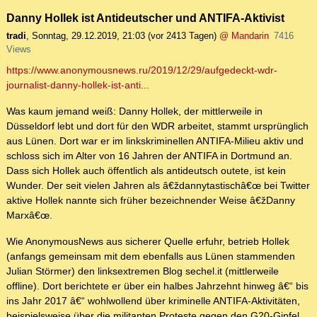
Danny Hollek ist Antideutscher und ANTIFA-Aktivist
tradi
,
Sonntag, 29.12.2019, 21:03
(vor 2413 Tagen)
@ Mandarin
7416
Views
https://www.anonymousnews.ru/2019/12/29/aufgedeckt-wdr-
journalist-danny-hollek-ist-anti...
Was kaum jemand weiß: Danny Hollek, der mittlerweile in
Düsseldorf lebt und dort für den WDR arbeitet, stammt ursprünglich
aus Lünen. Dort war er im linkskriminellen ANTIFA-Milieu aktiv und
schloss sich im Alter von 16 Jahren der ANTIFA in Dortmund an.
Dass sich Hollek auch öffentlich als antideutsch outete, ist kein
Wunder. Der seit vielen Jahren als â€ždannytastischâ€œ bei Twitter
aktive Hollek nannte sich früher bezeichnender Weise â€žDanny
Marxâ€œ.
Wie AnonymousNews aus sicherer Quelle erfuhr, betrieb Hollek
(anfangs gemeinsam mit dem ebenfalls aus Lünen stammenden
Julian Störmer) den linksextremen Blog sechel.it (mittlerweile
offline). Dort berichtete er über ein halbes Jahrzehnt hinweg â€“ bis
ins Jahr 2017 â€“ wohlwollend über kriminelle ANTIFA-Aktivitäten,
beispielsweise über die militanten Proteste gegen den G20-Gipfel.