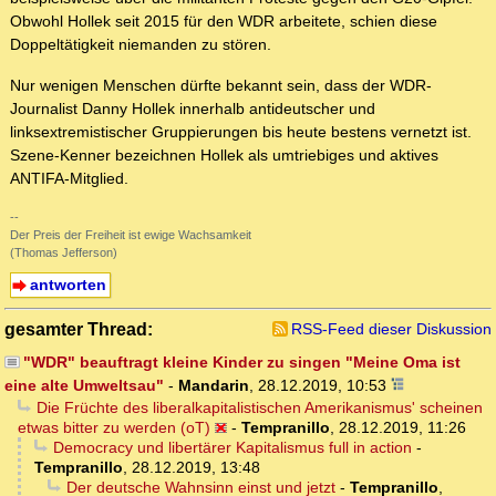
Obwohl Hollek seit 2015 für den WDR arbeitete, schien diese
Doppeltätigkeit niemanden zu stören.
Nur wenigen Menschen dürfte bekannt sein, dass der WDR-
Journalist Danny Hollek innerhalb antideutscher und
linksextremistischer Gruppierungen bis heute bestens vernetzt ist.
Szene-Kenner bezeichnen Hollek als umtriebiges und aktives
ANTIFA-Mitglied.
--
Der Preis der Freiheit ist ewige Wachsamkeit
(Thomas Jefferson)
antworten
gesamter Thread:
RSS-Feed dieser Diskussion
"WDR" beauftragt kleine Kinder zu singen "Meine Oma ist
eine alte Umweltsau"
-
Mandarin
,
28.12.2019, 10:53
Die Früchte des liberalkapitalistischen Amerikanismus' scheinen
etwas bitter zu werden (oT)
-
Tempranillo
,
28.12.2019, 11:26
Democracy und libertärer Kapitalismus full in action
-
Tempranillo
,
28.12.2019, 13:48
Der deutsche Wahnsinn einst und jetzt
-
Tempranillo
,