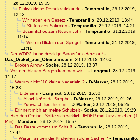
28.12.2019, 15:05
Finkys kleine Demokratiekunde
-
Tempranillo
,
29.12.2019,
12:12
Wir haben ein Gesetz
-
Tempranillo
,
29.12.2019, 13:44
Stufen des Sakralen
-
Tempranillo
,
29.12.2019, 14:21
Besinnliches zum Neuen Jahr
-
Tempranillo
,
31.12.2019,
11:14
Wie ein Blick in den Spiegel
-
Tempranillo
,
31.12.2019,
11:41
Der WDR2 ist ne dreckige Staatsfunk-Hetzsau*
-
Das_Orakel_aus_Oberlahnstein
,
28.12.2019, 12:00
Broken Arrow
-
Socke
,
28.12.2019, 13:37
Von den blauen Bergen kommen wir ...
-
Langmut
,
28.12.2019,
14:17
Warum nicht "10 kleine Negerlein"?
-
D-Marker
,
28.12.2019,
16:23
Bitte sehr
-
Langmut
,
28.12.2019, 16:38
Abschließende Strophe
-
D-Marker
,
29.12.2019, 01:26
Youwatch liest hier mit
-
D-Marker
,
30.12.2019, 06:25
Erinnert mich an meine Schulzeit
-
Socke
,
28.12.2019, 19:29
Hier das Orginal. Sollte sich wirklich JEDER mal kurz ansehen (1
Min)
-
Mandarin
,
28.12.2019, 16:57
Das Beste kommt am Schluß:
-
Tempranillo
,
28.12.2019,
17:44
Warum singen die Kinderlein solche Sachen?
-
Tempranillo
,