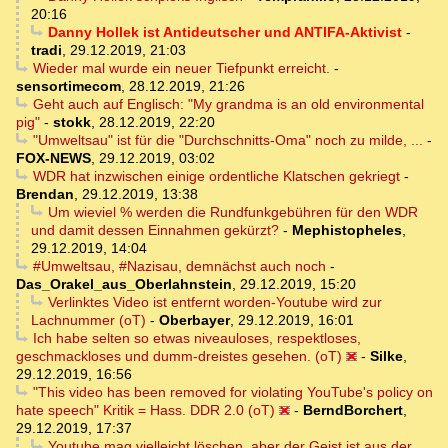
20:16
Danny Hollek ist Antideutscher und ANTIFA-Aktivist
-
tradi
,
29.12.2019, 21:03
Wieder mal wurde ein neuer Tiefpunkt erreicht.
-
sensortimecom
,
28.12.2019, 21:26
Geht auch auf Englisch: "My grandma is an old environmental
pig"
-
stokk
,
28.12.2019, 22:20
"Umweltsau" ist für die "Durchschnitts-Oma" noch zu milde, ...
-
FOX-NEWS
,
29.12.2019, 03:02
WDR hat inzwischen einige ordentliche Klatschen gekriegt
-
Brendan
,
29.12.2019, 13:38
Um wieviel % werden die Rundfunkgebühren für den WDR
und damit dessen Einnahmen gekürzt?
-
Mephistopheles
,
29.12.2019, 14:04
#Umweltsau, #Nazisau, demnächst auch noch
-
Das_Orakel_aus_Oberlahnstein
,
29.12.2019, 15:20
Verlinktes Video ist entfernt worden-Youtube wird zur
Lachnummer (oT)
-
Oberbayer
,
29.12.2019, 16:01
Ich habe selten so etwas niveauloses, respektloses,
geschmackloses und dumm-dreistes gesehen. (oT)
-
Silke
,
29.12.2019, 16:56
"This video has been removed for violating YouTube's policy on
hate speech" Kritik = Hass. DDR 2.0 (oT)
-
BerndBorchert
,
29.12.2019, 17:37
Youtube mag vielleicht löschen, aber der Geist ist aus der