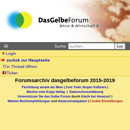
Suche:
Los
Login
zurück zur Hauptseite
in Thread öffnen
Ticker
Forumsarchiv dasgelbeforum 2015-2019
Fluchtburg autark am Meer
|
Zum Tode Jürgen Küßners
|
Bücher vom Kopp-Verlag |
Datenschutzerklärung
Unterstützen Sie das Gelbe Forum
durch
Käufe bei Amazon
! |
Weitere Buchempfehlungen
und
Amazonnavigation
|
Cookie-Einstellungen