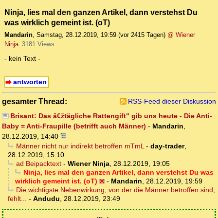
Ninja, lies mal den ganzen Artikel, dann verstehst Du
was wirklich gemeint ist. (oT)
Mandarin
,
Samstag, 28.12.2019, 19:59
(vor 2415 Tagen)
@ Wiener
Ninja
3181 Views
- kein Text -
antworten
gesamter Thread:
RSS-Feed dieser Diskussion
Brisant: Das â€žtägliche Rattengift" gib uns heute - Die Anti-
Baby = Anti-Fraupille (betrifft auch Männer)
-
Mandarin
,
28.12.2019, 14:40
Männer nicht nur indirekt betroffen mTmL
-
day-trader
,
28.12.2019, 15:10
ad Beipacktext
-
Wiener Ninja
,
28.12.2019, 19:05
Ninja, lies mal den ganzen Artikel, dann verstehst Du was
wirklich gemeint ist. (oT)
-
Mandarin
,
28.12.2019, 19:59
Die wichtigste Nebenwirkung, von der die Männer betroffen sind,
fehlt...
-
Andudu
,
28.12.2019, 23:49