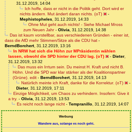
31.12.2019, 14:04
Ich hoffe, dass er nicht in die Politik geht. Dort wird er
nichts ändern. Mut ändert daran nichts. (oT)
-
Mephistopheles
,
31.12.2019, 14:33
Ohne Mut geht auch nichts! - Siehe Michael Mross
zum Neuen Jahr
-
Olivia
,
31.12.2019, 14:38
Das ist kaum vorstellbar, aus verschiedenen Gründen - einer ist,
dass die AfD mehr Stimmen/Sitze als die CDU hat
-
BerndBorchert
,
31.12.2019, 13:16
In NRW hat sich die Höhn zur MPräsidentin wählen
lassen, obwohl die SPD hinter der CDU lag. (oT)
-
Dieter
,
31.12.2019, 13:32
Das muss ein Irrtum sein. Du meinst H. Kraft und nicht B.
Höhn. Und die SPD war klar stärker als der Koalitionspartner
(Grüne). edit
-
BerndBorchert
,
31.12.2019, 14:13
Natürlich meinte ich Kraft, danke für die Korrektur. (oT)
-
Dieter
,
31.12.2019, 17:11
Einzige Möglichkeit, um Chaos zu verhindern. Insofern: Give it
a try.
-
Olivia
,
31.12.2019, 13:53
Es reicht noch lange nicht
-
Tempranillo
,
31.12.2019, 14:07
Werbung
Wandere aus, solange es noch geht.