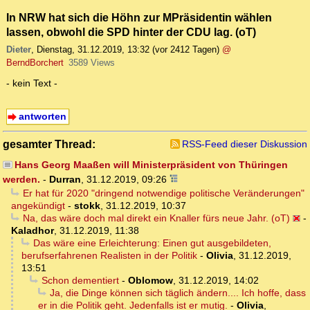
In NRW hat sich die Höhn zur MPräsidentin wählen
lassen, obwohl die SPD hinter der CDU lag. (oT)
Dieter
,
Dienstag, 31.12.2019, 13:32
(vor 2412 Tagen)
@
BerndBorchert
3589 Views
- kein Text -
antworten
gesamter Thread:
RSS-Feed dieser Diskussion
Hans Georg Maaßen will Ministerpräsident von Thüringen
werden.
-
Durran
,
31.12.2019, 09:26
Er hat für 2020 "dringend notwendige politische Veränderungen"
angekündigt
-
stokk
,
31.12.2019, 10:37
Na, das wäre doch mal direkt ein Knaller fürs neue Jahr. (oT)
-
Kaladhor
,
31.12.2019, 11:38
Das wäre eine Erleichterung: Einen gut ausgebildeten,
berufserfahrenen Realisten in der Politik
-
Olivia
,
31.12.2019,
13:51
Schon dementiert
-
Oblomow
,
31.12.2019, 14:02
Ja, die Dinge können sich täglich ändern.... Ich hoffe, dass
er in die Politik geht. Jedenfalls ist er mutig.
-
Olivia
,