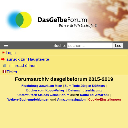
Suche:
Los
Login
zurück zur Hauptseite
in Thread öffnen
Ticker
Forumsarchiv dasgelbeforum 2015-2019
Fluchtburg autark am Meer
|
Zum Tode Jürgen Küßners
|
Bücher vom Kopp-Verlag |
Datenschutzerklärung
Unterstützen Sie das Gelbe Forum
durch
Käufe bei Amazon
! |
Weitere Buchempfehlungen
und
Amazonnavigation
|
Cookie-Einstellungen