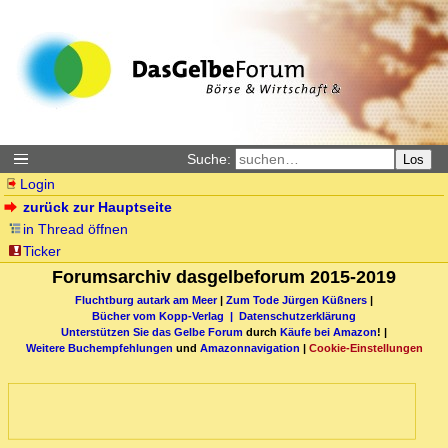
Suche:
Los
Login
zurück zur Hauptseite
in Thread öffnen
Ticker
Forumsarchiv dasgelbeforum 2015-2019
Fluchtburg autark am Meer
|
Zum Tode Jürgen Küßners
|
Bücher vom Kopp-Verlag |
Datenschutzerklärung
Unterstützen Sie das Gelbe Forum
durch
Käufe bei Amazon
! |
Weitere Buchempfehlungen
und
Amazonnavigation
|
Cookie-Einstellungen