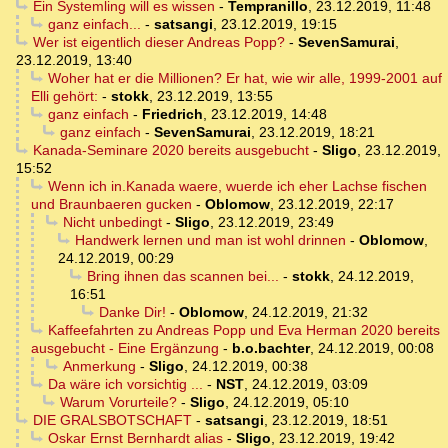
Ein Systemling will es wissen
-
Tempranillo
,
23.12.2019, 11:48
ganz einfach...
-
satsangi
,
23.12.2019, 19:15
Wer ist eigentlich dieser Andreas Popp?
-
SevenSamurai
,
23.12.2019, 13:40
Woher hat er die Millionen? Er hat, wie wir alle, 1999-2001 auf
Elli gehört:
-
stokk
,
23.12.2019, 13:55
ganz einfach
-
Friedrich
,
23.12.2019, 14:48
ganz einfach
-
SevenSamurai
,
23.12.2019, 18:21
Kanada-Seminare 2020 bereits ausgebucht
-
Sligo
,
23.12.2019,
15:52
Wenn ich in.Kanada waere, wuerde ich eher Lachse fischen
und Braunbaeren gucken
-
Oblomow
,
23.12.2019, 22:17
Nicht unbedingt
-
Sligo
,
23.12.2019, 23:49
Handwerk lernen und man ist wohl drinnen
-
Oblomow
,
24.12.2019, 00:29
Bring ihnen das scannen bei...
-
stokk
,
24.12.2019,
16:51
Danke Dir!
-
Oblomow
,
24.12.2019, 21:32
Kaffeefahrten zu Andreas Popp und Eva Herman 2020 bereits
ausgebucht - Eine Ergänzung
-
b.o.bachter
,
24.12.2019, 00:08
Anmerkung
-
Sligo
,
24.12.2019, 00:38
Da wäre ich vorsichtig ...
-
NST
,
24.12.2019, 03:09
Warum Vorurteile?
-
Sligo
,
24.12.2019, 05:10
DIE GRALSBOTSCHAFT
-
satsangi
,
23.12.2019, 18:51
Oskar Ernst Bernhardt alias
-
Sligo
,
23.12.2019, 19:42