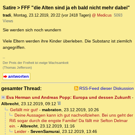
Satire > FFF "die Alten sind ja eh bald nicht mehr dabei"
tradi
,
Montag, 23.12.2019, 20:22
(vor 2418 Tagen)
@ Medicus
5093
Views
Sie werden sich noch wundern
Viele Eltern werden ihre Kinder überleben. Die Substanz ist ziemlich
angegriffen.
--
Der Preis der Freiheit ist ewige Wachsamkeit
(Thomas Jefferson)
antworten
gesamter Thread:
RSS-Feed dieser Diskussion
Eva Herman und Andreas Popp: Europa und dessen Zukunft
-
Albrecht
,
23.12.2019, 09:12
Gefällt mir gut!
-
mabraton
,
23.12.2019, 10:26
Deine Aussagen kann ich gut nachvollziehen. Bei uns geht der
Riß sogar durch die engste Familie! Da fällt mir Sefton Delmar
ein.
-
Albrecht
,
23.12.2019, 11:16
Leider
-
SevenSamurai
,
23.12.2019, 13:46