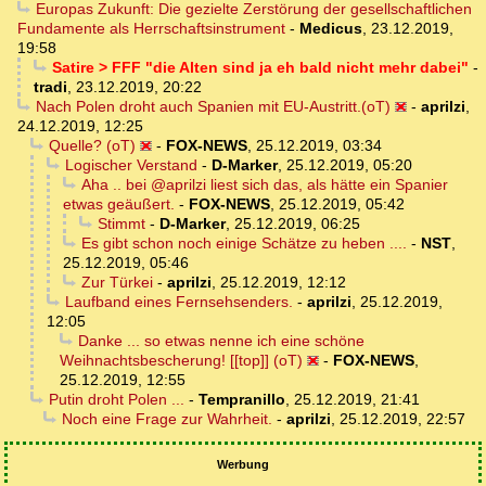
Europas Zukunft: Die gezielte Zerstörung der gesellschaftlichen
Fundamente als Herrschaftsinstrument
-
Medicus
,
23.12.2019,
19:58
Satire > FFF "die Alten sind ja eh bald nicht mehr dabei"
-
tradi
,
23.12.2019, 20:22
Nach Polen droht auch Spanien mit EU-Austritt.(oT)
-
aprilzi
,
24.12.2019, 12:25
Quelle? (oT)
-
FOX-NEWS
,
25.12.2019, 03:34
Logischer Verstand
-
D-Marker
,
25.12.2019, 05:20
Aha .. bei @aprilzi liest sich das, als hätte ein Spanier
etwas geäußert.
-
FOX-NEWS
,
25.12.2019, 05:42
Stimmt
-
D-Marker
,
25.12.2019, 06:25
Es gibt schon noch einige Schätze zu heben ....
-
NST
,
25.12.2019, 05:46
Zur Türkei
-
aprilzi
,
25.12.2019, 12:12
Laufband eines Fernsehsenders.
-
aprilzi
,
25.12.2019,
12:05
Danke ... so etwas nenne ich eine schöne
Weihnachtsbescherung! [[top]] (oT)
-
FOX-NEWS
,
25.12.2019, 12:55
Putin droht Polen ...
-
Tempranillo
,
25.12.2019, 21:41
Noch eine Frage zur Wahrheit.
-
aprilzi
,
25.12.2019, 22:57
Werbung