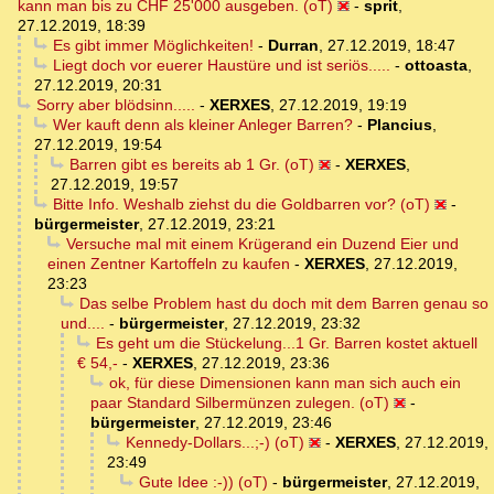
kann man bis zu CHF 25'000 ausgeben. (oT)
-
sprit
,
27.12.2019, 18:39
Es gibt immer Möglichkeiten!
-
Durran
,
27.12.2019, 18:47
Liegt doch vor euerer Haustüre und ist seriös.....
-
ottoasta
,
27.12.2019, 20:31
Sorry aber blödsinn.....
-
XERXES
,
27.12.2019, 19:19
Wer kauft denn als kleiner Anleger Barren?
-
Plancius
,
27.12.2019, 19:54
Barren gibt es bereits ab 1 Gr. (oT)
-
XERXES
,
27.12.2019, 19:57
Bitte Info. Weshalb ziehst du die Goldbarren vor? (oT)
-
bürgermeister
,
27.12.2019, 23:21
Versuche mal mit einem Krügerand ein Duzend Eier und
einen Zentner Kartoffeln zu kaufen
-
XERXES
,
27.12.2019,
23:23
Das selbe Problem hast du doch mit dem Barren genau so
und....
-
bürgermeister
,
27.12.2019, 23:32
Es geht um die Stückelung...1 Gr. Barren kostet aktuell
€ 54,-
-
XERXES
,
27.12.2019, 23:36
ok, für diese Dimensionen kann man sich auch ein
paar Standard Silbermünzen zulegen. (oT)
-
bürgermeister
,
27.12.2019, 23:46
Kennedy-Dollars...;-) (oT)
-
XERXES
,
27.12.2019,
23:49
Gute Idee :-)) (oT)
-
bürgermeister
,
27.12.2019,