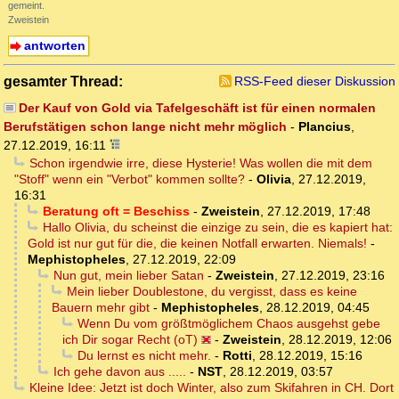
gemeint.
Zweistein
antworten
gesamter Thread:
RSS-Feed dieser Diskussion
Der Kauf von Gold via Tafelgeschäft ist für einen normalen
Berufstätigen schon lange nicht mehr möglich
-
Plancius
,
27.12.2019, 16:11
Schon irgendwie irre, diese Hysterie! Was wollen die mit dem
"Stoff" wenn ein "Verbot" kommen sollte?
-
Olivia
,
27.12.2019,
16:31
Beratung oft = Beschiss
-
Zweistein
,
27.12.2019, 17:48
Hallo Olivia, du scheinst die einzige zu sein, die es kapiert hat:
Gold ist nur gut für die, die keinen Notfall erwarten. Niemals!
-
Mephistopheles
,
27.12.2019, 22:09
Nun gut, mein lieber Satan
-
Zweistein
,
27.12.2019, 23:16
Mein lieber Doublestone, du vergisst, dass es keine
Bauern mehr gibt
-
Mephistopheles
,
28.12.2019, 04:45
Wenn Du vom größtmöglichem Chaos ausgehst gebe
ich Dir sogar Recht (oT)
-
Zweistein
,
28.12.2019, 12:06
Du lernst es nicht mehr.
-
Rotti
,
28.12.2019, 15:16
Ich gehe davon aus .....
-
NST
,
28.12.2019, 03:57
Kleine Idee: Jetzt ist doch Winter, also zum Skifahren in CH. Dort