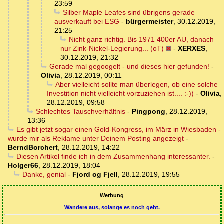
23:59
Silber Maple Leafes sind übrigens gerade
ausverkauft bei ESG
-
bürgermeister
,
30.12.2019,
21:25
Nicht ganz richtig. Bis 1971 400er AU, danach
nur Zink-Nickel-Legierung... (oT)
-
XERXES
,
30.12.2019, 21:32
Gerade mal gegoogelt - und dieses hier gefunden!
-
Olivia
,
28.12.2019, 00:11
Aber vielleicht sollte man überlegen, ob eine solche
Investition nicht vielleicht vorzuziehen ist.... :-))
-
Olivia
,
28.12.2019, 09:58
Schlechtes Tauschverhältnis
-
Pingpong
,
28.12.2019,
13:36
Es gibt jetzt sogar einen Gold-Kongress, im März in Wiesbaden -
wurde mir als Reklame unter Deinem Posting angezeigt
-
BerndBorchert
,
28.12.2019, 14:22
Diesen Artikel finde ich in dem Zusammenhang interessanter.
-
Holger66
,
28.12.2019, 18:04
Danke, genial
-
Fjord og Fjell
,
28.12.2019, 19:55
Werbung
Wandere aus, solange es noch geht.