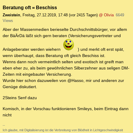
Beratung oft = Beschiss
Zweistein
,
Freitag, 27.12.2019, 17:48
(vor 2415 Tagen)
@ Olivia
6649
Views
Aber der Massenmedien berieselte Durchschnittsbürger, vor allem
der BäÄrDä läßt sich gern beraten (Versicherungsvertreter und
Anlageberater werden wiehern
) und merkt oft erst spät,
wenn überhaupt, dass Beratung oft gleich Beschiss ist.
Wenns dann noch vermeintlich selten und exotisch ist greift man
eben eher zu, als beim gewöhnlichen Silberzehner aus seligen DM-
Zeiten mit eingebauter Versicherung.
Wurde hier schon dazuweilen von @Hasso, mir und anderen zur
Genüge diskutiert.
2Steins Senf dazu
Komisch, in der Vorschau funktionieren Smileys, beim Eintrag dann
nicht
--
Ich glaube, mit Digitalisierung ist die Verbreitung von Blödheit in Lichtgeschwindigkeit