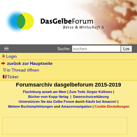
Suche:
Los
Login
zurück zur Hauptseite
in Thread öffnen
Ticker
Forumsarchiv dasgelbeforum 2015-2019
Fluchtburg autark am Meer
|
Zum Tode Jürgen Küßners
|
Bücher vom Kopp-Verlag |
Datenschutzerklärung
Unterstützen Sie das Gelbe Forum
durch
Käufe bei Amazon
! |
Weitere Buchempfehlungen
und
Amazonnavigation
|
Cookie-Einstellungen