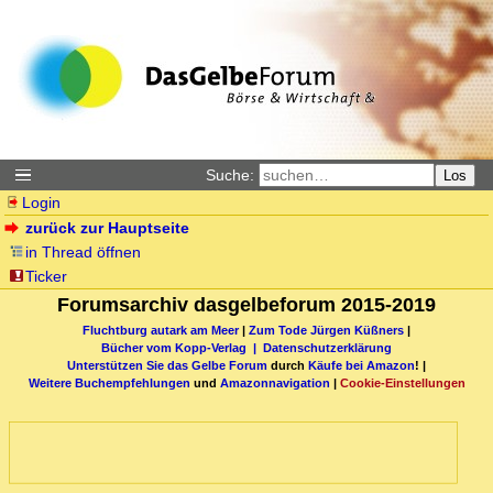
Suche:
Los
Login
zurück zur Hauptseite
in Thread öffnen
Ticker
Forumsarchiv dasgelbeforum 2015-2019
Fluchtburg autark am Meer
|
Zum Tode Jürgen Küßners
|
Bücher vom Kopp-Verlag |
Datenschutzerklärung
Unterstützen Sie das Gelbe Forum
durch
Käufe bei Amazon
! |
Weitere Buchempfehlungen
und
Amazonnavigation
|
Cookie-Einstellungen