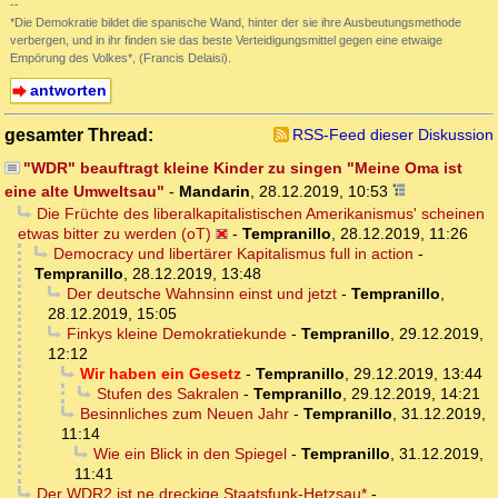
--
*Die Demokratie bildet die spanische Wand, hinter der sie ihre Ausbeutungsmethode
verbergen, und in ihr finden sie das beste Verteidigungsmittel gegen eine etwaige
Empörung des Volkes*, (Francis Delaisi).
antworten
gesamter Thread:
RSS-Feed dieser Diskussion
"WDR" beauftragt kleine Kinder zu singen "Meine Oma ist
eine alte Umweltsau"
-
Mandarin
,
28.12.2019, 10:53
Die Früchte des liberalkapitalistischen Amerikanismus' scheinen
etwas bitter zu werden (oT)
-
Tempranillo
,
28.12.2019, 11:26
Democracy und libertärer Kapitalismus full in action
-
Tempranillo
,
28.12.2019, 13:48
Der deutsche Wahnsinn einst und jetzt
-
Tempranillo
,
28.12.2019, 15:05
Finkys kleine Demokratiekunde
-
Tempranillo
,
29.12.2019,
12:12
Wir haben ein Gesetz
-
Tempranillo
,
29.12.2019, 13:44
Stufen des Sakralen
-
Tempranillo
,
29.12.2019, 14:21
Besinnliches zum Neuen Jahr
-
Tempranillo
,
31.12.2019,
11:14
Wie ein Blick in den Spiegel
-
Tempranillo
,
31.12.2019,
11:41
Der WDR2 ist ne dreckige Staatsfunk-Hetzsau*
-