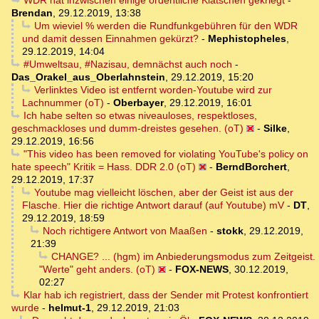
Brendan
,
29.12.2019, 13:38
Um wieviel % werden die Rundfunkgebühren für den WDR
und damit dessen Einnahmen gekürzt?
-
Mephistopheles
,
29.12.2019, 14:04
#Umweltsau, #Nazisau, demnächst auch noch
-
Das_Orakel_aus_Oberlahnstein
,
29.12.2019, 15:20
Verlinktes Video ist entfernt worden-Youtube wird zur
Lachnummer (oT)
-
Oberbayer
,
29.12.2019, 16:01
Ich habe selten so etwas niveauloses, respektloses,
geschmackloses und dumm-dreistes gesehen. (oT)
-
Silke
,
29.12.2019, 16:56
"This video has been removed for violating YouTube's policy on
hate speech" Kritik = Hass. DDR 2.0 (oT)
-
BerndBorchert
,
29.12.2019, 17:37
Youtube mag vielleicht löschen, aber der Geist ist aus der
Flasche. Hier die richtige Antwort darauf (auf Youtube) mV
-
DT
,
29.12.2019, 18:59
Noch richtigere Antwort von Maaßen
-
stokk
,
29.12.2019,
21:39
CHANGE? ... (hgm) im Anbiederungsmodus zum Zeitgeist.
"Werte" geht anders. (oT)
-
FOX-NEWS
,
30.12.2019,
02:27
Klar hab ich registriert, dass der Sender mit Protest konfrontiert
wurde
-
helmut-1
,
29.12.2019, 21:03