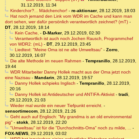
31.12.2019, 11:34
Kinderchor?... Mädchenchor!
-
re-aktionaer
,
28.12.2019, 18:03
Hat noch jemand den Link vom WDR im Cache und kann man
dort sehen, wer dafür persönlich verantwortlich zeichnet? (mT)
-
DT
,
28.12.2019, 18:14
Kein Cache,
-
D-Marker
,
29.12.2019, 02:30
Verantwortlich ist auch noch Jochen Rausch, Programmchef
von WDR2: (mL)
-
DT
,
29.12.2019, 23:45
Liedtext: "Meine Oma ist ne alte Umweltsau"
-
Zorro
,
30.12.2019, 16:07
Die alte Methode im neuen Rahmen
-
Tempranillo
,
28.12.2019,
19:44
WDR Mitarbeiter Danny Hollek macht aus der Oma jetzt noch
eine Nazisau
-
Mandarin
,
28.12.2019, 19:57
Danny Hollek schpieks Inglisch
-
Tempranillo
,
28.12.2019,
20:16
Danny Hollek ist Antideutscher und ANTIFA-Aktivist
-
tradi
,
29.12.2019, 21:03
Wieder mal wurde ein neuer Tiefpunkt erreicht.
-
sensortimecom
,
28.12.2019, 21:26
Geht auch auf Englisch: "My grandma is an old environmental
pig"
-
stokk
,
28.12.2019, 22:20
"Umweltsau" ist für die "Durchschnitts-Oma" noch zu milde, ...
-
FOX-NEWS
,
29.12.2019, 03:02
WDR hat inzwischen einige ordentliche Klatschen gekriegt
-