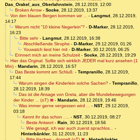
Das_Orakel_aus_Oberlahnstein
,
28.12.2019, 12:00
Broken Arrow
-
Socke
,
28.12.2019, 13:37
Von den blauen Bergen kommen wir ...
-
Langmut
,
28.12.2019,
14:17
Warum nicht "10 kleine Negerlein"?
-
D-Marker
,
28.12.2019,
16:23
Bitte sehr
-
Langmut
,
28.12.2019, 16:38
Abschließende Strophe
-
D-Marker
,
29.12.2019, 01:26
Youwatch liest hier mit
-
D-Marker
,
30.12.2019, 06:25
Erinnert mich an meine Schulzeit
-
Socke
,
28.12.2019, 19:29
Hier das Orginal. Sollte sich wirklich JEDER mal kurz ansehen (1
Min)
-
Mandarin
,
28.12.2019, 16:57
Das Beste kommt am Schluß:
-
Tempranillo
,
28.12.2019,
17:44
Warum singen die Kinderlein solche Sachen?
-
Tempranillo
,
28.12.2019, 18:39
Das ist die Ansage von Greta, aber die Mundebewegungen
der Kinder ... (oT)
-
Mandarin
,
28.12.2019, 19:46
Was immer gerne vergessen wird ...
-
NST
,
29.12.2019,
03:18
Kennt ihr das schon .....
-
NST
,
30.12.2019, 08:27
Beste Antwort
-
Rain
,
30.12.2019, 18:56
Wie gesagt, ich war auch zuerst sprachlos...
-
Hinterbänkler
,
31.12.2019, 11:23
Bitte löschen - doppelt (oT)
-
Hinterbänkler
,