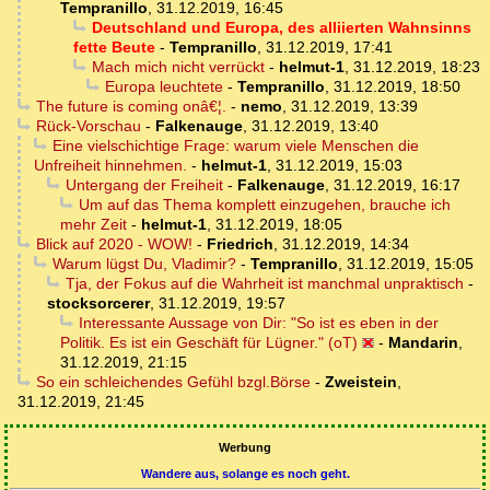
Tempranillo
,
31.12.2019, 16:45
Deutschland und Europa, des alliierten Wahnsinns
fette Beute
-
Tempranillo
,
31.12.2019, 17:41
Mach mich nicht verrückt
-
helmut-1
,
31.12.2019, 18:23
Europa leuchtete
-
Tempranillo
,
31.12.2019, 18:50
The future is coming onâ€¦.
-
nemo
,
31.12.2019, 13:39
Rück-Vorschau
-
Falkenauge
,
31.12.2019, 13:40
Eine vielschichtige Frage: warum viele Menschen die
Unfreiheit hinnehmen.
-
helmut-1
,
31.12.2019, 15:03
Untergang der Freiheit
-
Falkenauge
,
31.12.2019, 16:17
Um auf das Thema komplett einzugehen, brauche ich
mehr Zeit
-
helmut-1
,
31.12.2019, 18:05
Blick auf 2020 - WOW!
-
Friedrich
,
31.12.2019, 14:34
Warum lügst Du, Vladimir?
-
Tempranillo
,
31.12.2019, 15:05
Tja, der Fokus auf die Wahrheit ist manchmal unpraktisch
-
stocksorcerer
,
31.12.2019, 19:57
Interessante Aussage von Dir: "So ist es eben in der
Politik. Es ist ein Geschäft für Lügner." (oT)
-
Mandarin
,
31.12.2019, 21:15
So ein schleichendes Gefühl bzgl.Börse
-
Zweistein
,
31.12.2019, 21:45
Werbung
Wandere aus, solange es noch geht.