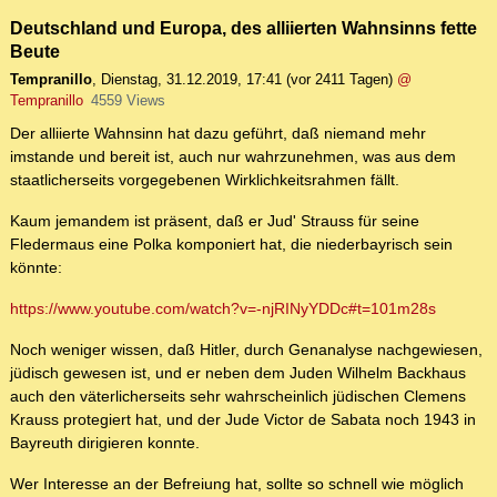
Deutschland und Europa, des alliierten Wahnsinns fette
Beute
Tempranillo
,
Dienstag, 31.12.2019, 17:41
(vor 2411 Tagen)
@
Tempranillo
4559 Views
Der alliierte Wahnsinn hat dazu geführt, daß niemand mehr
imstande und bereit ist, auch nur wahrzunehmen, was aus dem
staatlicherseits vorgegebenen Wirklichkeitsrahmen fällt.
Kaum jemandem ist präsent, daß er Jud' Strauss für seine
Fledermaus eine Polka komponiert hat, die niederbayrisch sein
könnte:
https://www.youtube.com/watch?v=-njRINyYDDc#t=101m28s
Noch weniger wissen, daß Hitler, durch Genanalyse nachgewiesen,
jüdisch gewesen ist, und er neben dem Juden Wilhelm Backhaus
auch den väterlicherseits sehr wahrscheinlich jüdischen Clemens
Krauss protegiert hat, und der Jude Victor de Sabata noch 1943 in
Bayreuth dirigieren konnte.
Wer Interesse an der Befreiung hat, sollte so schnell wie möglich