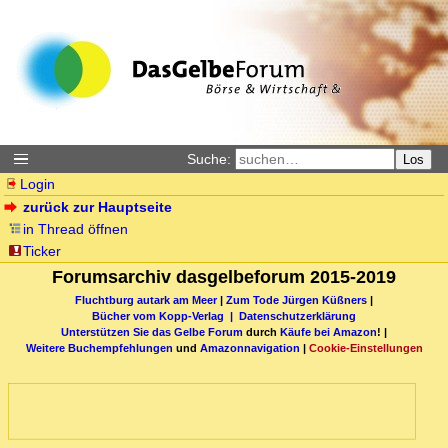
Suche:
Los
Login
zurück zur Hauptseite
in Thread öffnen
Ticker
Forumsarchiv dasgelbeforum 2015-2019
Fluchtburg autark am Meer
|
Zum Tode Jürgen Küßners
|
Bücher vom Kopp-Verlag |
Datenschutzerklärung
Unterstützen Sie das Gelbe Forum
durch
Käufe bei Amazon
! |
Weitere Buchempfehlungen
und
Amazonnavigation
|
Cookie-Einstellungen