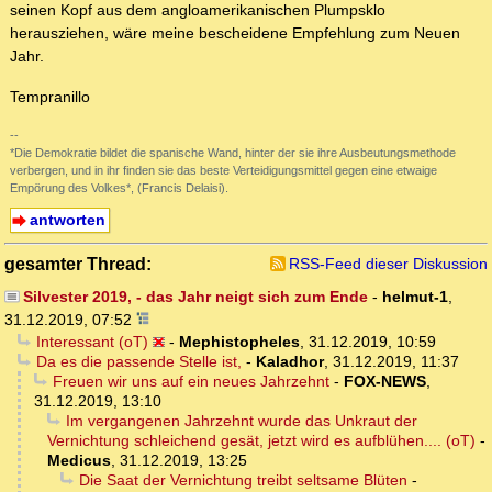
seinen Kopf aus dem angloamerikanischen Plumpsklo
herausziehen, wäre meine bescheidene Empfehlung zum Neuen
Jahr.
Tempranillo
--
*Die Demokratie bildet die spanische Wand, hinter der sie ihre Ausbeutungsmethode
verbergen, und in ihr finden sie das beste Verteidigungsmittel gegen eine etwaige
Empörung des Volkes*, (Francis Delaisi).
antworten
gesamter Thread:
RSS-Feed dieser Diskussion
Silvester 2019, - das Jahr neigt sich zum Ende
-
helmut-1
,
31.12.2019, 07:52
Interessant (oT)
-
Mephistopheles
,
31.12.2019, 10:59
Da es die passende Stelle ist,
-
Kaladhor
,
31.12.2019, 11:37
Freuen wir uns auf ein neues Jahrzehnt
-
FOX-NEWS
,
31.12.2019, 13:10
Im vergangenen Jahrzehnt wurde das Unkraut der
Vernichtung schleichend gesät, jetzt wird es aufblühen.... (oT)
-
Medicus
,
31.12.2019, 13:25
Die Saat der Vernichtung treibt seltsame Blüten
-