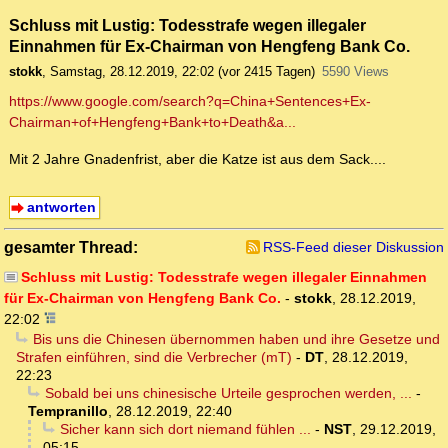
Schluss mit Lustig: Todesstrafe wegen illegaler
Einnahmen für Ex-Chairman von Hengfeng Bank Co.
stokk
,
Samstag, 28.12.2019, 22:02
(vor 2415 Tagen)
5590 Views
https://www.google.com/search?q=China+Sentences+Ex-
Chairman+of+Hengfeng+Bank+to+Death&a...
Mit 2 Jahre Gnadenfrist, aber die Katze ist aus dem Sack....
antworten
gesamter Thread:
RSS-Feed dieser Diskussion
Schluss mit Lustig: Todesstrafe wegen illegaler Einnahmen
für Ex-Chairman von Hengfeng Bank Co.
-
stokk
,
28.12.2019,
22:02
Bis uns die Chinesen übernommen haben und ihre Gesetze und
Strafen einführen, sind die Verbrecher (mT)
-
DT
,
28.12.2019,
22:23
Sobald bei uns chinesische Urteile gesprochen werden, ...
-
Tempranillo
,
28.12.2019, 22:40
Sicher kann sich dort niemand fühlen ...
-
NST
,
29.12.2019,
05:15