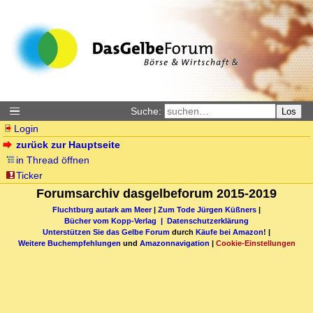
Suche:
Los
Login
zurück zur Hauptseite
in Thread öffnen
Ticker
Forumsarchiv dasgelbeforum 2015-2019
Fluchtburg autark am Meer
|
Zum Tode Jürgen Küßners
|
Bücher vom Kopp-Verlag |
Datenschutzerklärung
Unterstützen Sie das Gelbe Forum
durch
Käufe bei Amazon
! |
Weitere Buchempfehlungen
und
Amazonnavigation
|
Cookie-Einstellungen