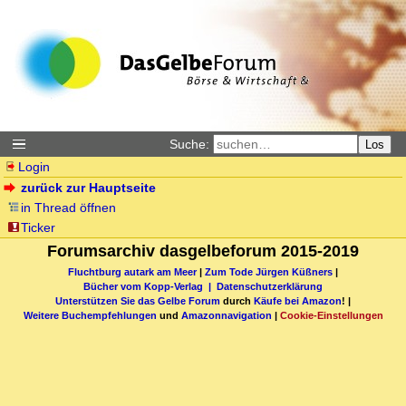
Suche:
Los
Login
zurück zur Hauptseite
in Thread öffnen
Ticker
Forumsarchiv dasgelbeforum 2015-2019
Fluchtburg autark am Meer
|
Zum Tode Jürgen Küßners
|
Bücher vom Kopp-Verlag |
Datenschutzerklärung
Unterstützen Sie das Gelbe Forum
durch
Käufe bei Amazon
! |
Weitere Buchempfehlungen
und
Amazonnavigation
|
Cookie-Einstellungen