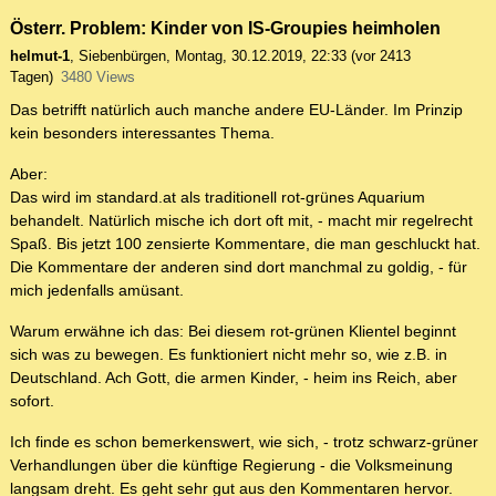
Österr. Problem: Kinder von IS-Groupies heimholen
helmut-1
,
Siebenbürgen
,
Montag, 30.12.2019, 22:33
(vor 2413
Tagen)
3480 Views
Das betrifft natürlich auch manche andere EU-Länder. Im Prinzip
kein besonders interessantes Thema.
Aber:
Das wird im standard.at als traditionell rot-grünes Aquarium
behandelt. Natürlich mische ich dort oft mit, - macht mir regelrecht
Spaß. Bis jetzt 100 zensierte Kommentare, die man geschluckt hat.
Die Kommentare der anderen sind dort manchmal zu goldig, - für
mich jedenfalls amüsant.
Warum erwähne ich das: Bei diesem rot-grünen Klientel beginnt
sich was zu bewegen. Es funktioniert nicht mehr so, wie z.B. in
Deutschland. Ach Gott, die armen Kinder, - heim ins Reich, aber
sofort.
Ich finde es schon bemerkenswert, wie sich, - trotz schwarz-grüner
Verhandlungen über die künftige Regierung - die Volksmeinung
langsam dreht. Es geht sehr gut aus den Kommentaren hervor.