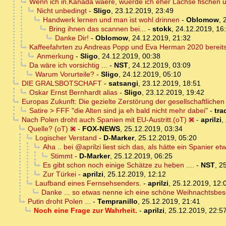
Wenn ich in.Kanada waere, wuerde ich eher Lachse fischen
Nicht unbedingt
-
Sligo
,
23.12.2019, 23:49
Handwerk lernen und man ist wohl drinnen
-
Oblomow
,
Bring ihnen das scannen bei...
-
stokk
,
24.12.2019, 16
Danke Dir!
-
Oblomow
,
24.12.2019, 21:32
Kaffeefahrten zu Andreas Popp und Eva Herman 2020 bereit
Anmerkung
-
Sligo
,
24.12.2019, 00:38
Da wäre ich vorsichtig ...
-
NST
,
24.12.2019, 03:09
Warum Vorurteile?
-
Sligo
,
24.12.2019, 05:10
DIE GRALSBOTSCHAFT
-
satsangi
,
23.12.2019, 18:51
Oskar Ernst Bernhardt alias
-
Sligo
,
23.12.2019, 19:42
Europas Zukunft: Die gezielte Zerstörung der gesellschaftliche
Satire > FFF "die Alten sind ja eh bald nicht mehr dabei"
-
tra
Nach Polen droht auch Spanien mit EU-Austritt.(oT)
-
aprilzi
,
Quelle? (oT)
-
FOX-NEWS
,
25.12.2019, 03:34
Logischer Verstand
-
D-Marker
,
25.12.2019, 05:20
Aha .. bei @aprilzi liest sich das, als hätte ein Spanier e
Stimmt
-
D-Marker
,
25.12.2019, 06:25
Es gibt schon noch einige Schätze zu heben ....
-
NST
,
25
Zur Türkei
-
aprilzi
,
25.12.2019, 12:12
Laufband eines Fernsehsenders.
-
aprilzi
,
25.12.2019, 12:
Danke ... so etwas nenne ich eine schöne Weihnachtsbesc
Putin droht Polen ...
-
Tempranillo
,
25.12.2019, 21:41
Noch eine Frage zur Wahrheit.
-
aprilzi
,
25.12.2019, 22:5