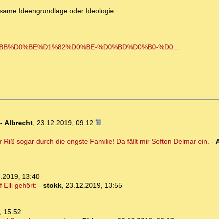
same Ideengrundlage oder Ideologie.
0%BB%D0%BE%D1%82%D0%BE-%D0%BD%D0%B0-%D0...
-
Albrecht
,
23.12.2019, 09:12
Riß sogar durch die engste Familie! Da fällt mir Sefton Delmar ein.
-
.2019, 13:40
 Elli gehört:
-
stokk
,
23.12.2019, 13:55
, 15:52