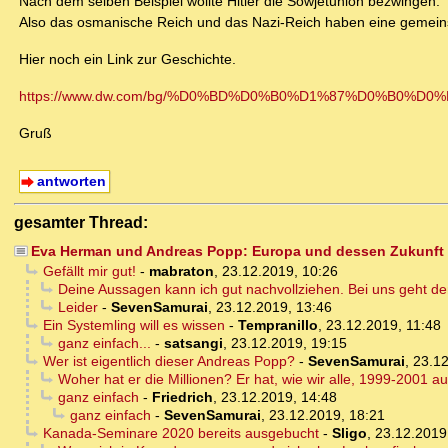
Nach dem selben Beispiel wollte Hitler die Sowjetunion bezwingen.
Also das osmanische Reich und das Nazi-Reich haben eine gemein
Hier noch ein Link zur Geschichte.
https://www.dw.com/bg/%D0%BD%D0%B0%D1%87%D0%B0%D
Gruß
antworten
gesamter Thread:
Eva Herman und Andreas Popp: Europa und dessen Zukunft
Gefällt mir gut!
-
mabraton
,
23.12.2019, 10:26
Deine Aussagen kann ich gut nachvollziehen. Bei uns geht der 
Leider
-
SevenSamurai
,
23.12.2019, 13:46
Ein Systemling will es wissen
-
Tempranillo
,
23.12.2019, 11:48
ganz einfach...
-
satsangi
,
23.12.2019, 19:15
Wer ist eigentlich dieser Andreas Popp?
-
SevenSamurai
,
23.12
Woher hat er die Millionen? Er hat, wie wir alle, 1999-2001 auf
ganz einfach
-
Friedrich
,
23.12.2019, 14:48
ganz einfach
-
SevenSamurai
,
23.12.2019, 18:21
Kanada-Seminare 2020 bereits ausgebucht
-
Sligo
,
23.12.2019