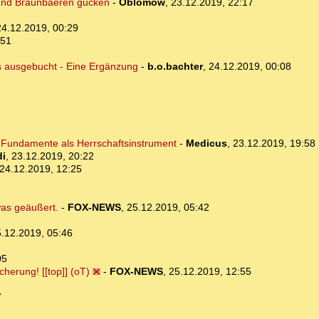
 und Braunbaeren gucken
-
Oblomow
,
23.12.2019, 22:17
24.12.2019, 00:29
:51
s ausgebucht - Eine Ergänzung
-
b.o.bachter
,
24.12.2019, 00:08
n Fundamente als Herrschaftsinstrument
-
Medicus
,
23.12.2019, 19:58
di
,
23.12.2019, 20:22
24.12.2019, 12:25
twas geäußert.
-
FOX-NEWS
,
25.12.2019, 05:42
.12.2019, 05:46
05
herung! [[top]] (oT)
-
FOX-NEWS
,
25.12.2019, 12:55
7