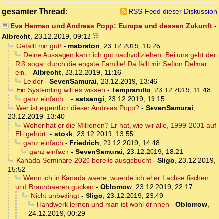
gesamter Thread:
RSS-Feed dieser Diskussion
Eva Herman und Andreas Popp: Europa und dessen Zukunft
-
Albrecht
,
23.12.2019, 09:12
Gefällt mir gut!
-
mabraton
,
23.12.2019, 10:26
Deine Aussagen kann ich gut nachvollziehen. Bei uns geht der
Riß sogar durch die engste Familie! Da fällt mir Sefton Delmar
ein.
-
Albrecht
,
23.12.2019, 11:16
Leider
-
SevenSamurai
,
23.12.2019, 13:46
Ein Systemling will es wissen
-
Tempranillo
,
23.12.2019, 11:48
ganz einfach...
-
satsangi
,
23.12.2019, 19:15
Wer ist eigentlich dieser Andreas Popp?
-
SevenSamurai
,
23.12.2019, 13:40
Woher hat er die Millionen? Er hat, wie wir alle, 1999-2001 auf
Elli gehört:
-
stokk
,
23.12.2019, 13:55
ganz einfach
-
Friedrich
,
23.12.2019, 14:48
ganz einfach
-
SevenSamurai
,
23.12.2019, 18:21
Kanada-Seminare 2020 bereits ausgebucht
-
Sligo
,
23.12.2019,
15:52
Wenn ich in.Kanada waere, wuerde ich eher Lachse fischen
und Braunbaeren gucken
-
Oblomow
,
23.12.2019, 22:17
Nicht unbedingt
-
Sligo
,
23.12.2019, 23:49
Handwerk lernen und man ist wohl drinnen
-
Oblomow
,
24.12.2019, 00:29