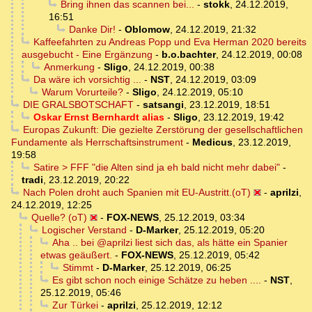
Bring ihnen das scannen bei...
-
stokk
,
24.12.2019,
16:51
Danke Dir!
-
Oblomow
,
24.12.2019, 21:32
Kaffeefahrten zu Andreas Popp und Eva Herman 2020 bereits
ausgebucht - Eine Ergänzung
-
b.o.bachter
,
24.12.2019, 00:08
Anmerkung
-
Sligo
,
24.12.2019, 00:38
Da wäre ich vorsichtig ...
-
NST
,
24.12.2019, 03:09
Warum Vorurteile?
-
Sligo
,
24.12.2019, 05:10
DIE GRALSBOTSCHAFT
-
satsangi
,
23.12.2019, 18:51
Oskar Ernst Bernhardt alias
-
Sligo
,
23.12.2019, 19:42
Europas Zukunft: Die gezielte Zerstörung der gesellschaftlichen
Fundamente als Herrschaftsinstrument
-
Medicus
,
23.12.2019,
19:58
Satire > FFF "die Alten sind ja eh bald nicht mehr dabei"
-
tradi
,
23.12.2019, 20:22
Nach Polen droht auch Spanien mit EU-Austritt.(oT)
-
aprilzi
,
24.12.2019, 12:25
Quelle? (oT)
-
FOX-NEWS
,
25.12.2019, 03:34
Logischer Verstand
-
D-Marker
,
25.12.2019, 05:20
Aha .. bei @aprilzi liest sich das, als hätte ein Spanier
etwas geäußert.
-
FOX-NEWS
,
25.12.2019, 05:42
Stimmt
-
D-Marker
,
25.12.2019, 06:25
Es gibt schon noch einige Schätze zu heben ....
-
NST
,
25.12.2019, 05:46
Zur Türkei
-
aprilzi
,
25.12.2019, 12:12