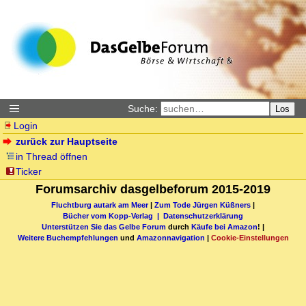
Suche:
Los
Login
zurück zur Hauptseite
in Thread öffnen
Ticker
Forumsarchiv dasgelbeforum 2015-2019
Fluchtburg autark am Meer
|
Zum Tode Jürgen Küßners
|
Bücher vom Kopp-Verlag |
Datenschutzerklärung
Unterstützen Sie das Gelbe Forum
durch
Käufe bei Amazon
! |
Weitere Buchempfehlungen
und
Amazonnavigation
|
Cookie-Einstellungen