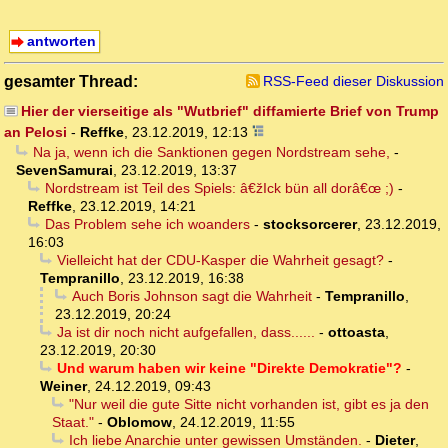
antworten
gesamter Thread:
RSS-Feed dieser Diskussion
Hier der vierseitige als "Wutbrief" diffamierte Brief von Trump
an Pelosi
-
Reffke
,
23.12.2019, 12:13
Na ja, wenn ich die Sanktionen gegen Nordstream sehe,
-
SevenSamurai
,
23.12.2019, 13:37
Nordstream ist Teil des Spiels: â€žIck bün all dorâ€œ ;)
-
Reffke
,
23.12.2019, 14:21
Das Problem sehe ich woanders
-
stocksorcerer
,
23.12.2019,
16:03
Vielleicht hat der CDU-Kasper die Wahrheit gesagt?
-
Tempranillo
,
23.12.2019, 16:38
Auch Boris Johnson sagt die Wahrheit
-
Tempranillo
,
23.12.2019, 20:24
Ja ist dir noch nicht aufgefallen, dass......
-
ottoasta
,
23.12.2019, 20:30
Und warum haben wir keine "Direkte Demokratie"?
-
Weiner
,
24.12.2019, 09:43
"Nur weil die gute Sitte nicht vorhanden ist, gibt es ja den
Staat."
-
Oblomow
,
24.12.2019, 11:55
Ich liebe Anarchie unter gewissen Umständen.
-
Dieter
,