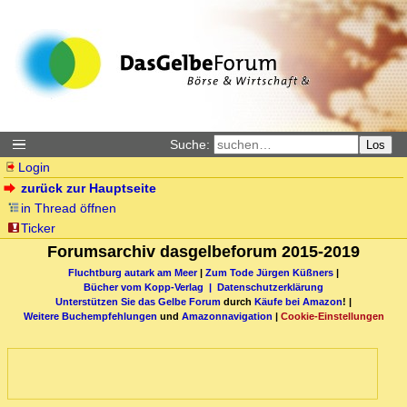
Suche:
Los
Login
zurück zur Hauptseite
in Thread öffnen
Ticker
Forumsarchiv dasgelbeforum 2015-2019
Fluchtburg autark am Meer
|
Zum Tode Jürgen Küßners
|
Bücher vom Kopp-Verlag |
Datenschutzerklärung
Unterstützen Sie das Gelbe Forum
durch
Käufe bei Amazon
! |
Weitere Buchempfehlungen
und
Amazonnavigation
|
Cookie-Einstellungen