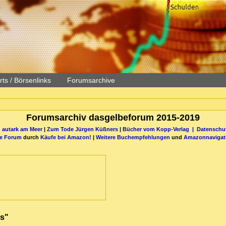
ts / Börsenlinks
Forumsarchive
Forumsarchiv dasgelbeforum 2015-2019
 autark am Meer
|
Zum Tode Jürgen Küßners
|
Bücher vom Kopp-Verlag |
Datenschut
be Forum
durch
Käufe bei Amazon
! |
Weitere Buchempfehlungen
und
Amazonnavigat
us"