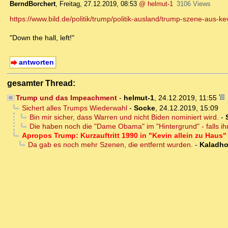
BerndBorchert
,
Freitag, 27.12.2019, 08:53
@ helmut-1
3106 Views
https://www.bild.de/politik/trump/politik-ausland/trump-szene-aus-kev
"Down the hall, left!"
antworten
gesamter Thread:
Trump und das Impeachment
-
helmut-1
,
24.12.2019, 11:55
Sichert alles Trumps Wiederwahl
-
Socke
,
24.12.2019, 15:09
Bin mir sicher, dass Warren und nicht Biden nominiert wird.
-
Die haben noch die "Dame Obama" im "Hintergrund" - falls ih
Apropos Trump: Kurzauftritt 1990 in "Kevin allein zu Haus"
Da gab es noch mehr Szenen, die entfernt wurden.
-
Kaladho