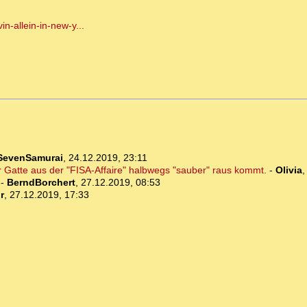
in-allein-in-new-y...
SevenSamurai
,
24.12.2019, 23:11
r Gatte aus der "FISA-Affaire" halbwegs "sauber" raus kommt.
-
Olivia
-
BerndBorchert
,
27.12.2019, 08:53
r
,
27.12.2019, 17:33