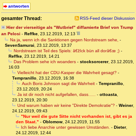
antworten
gesamter Thread:
RSS-Feed dieser Diskussion
Hier der vierseitige als "Wutbrief" diffamierte Brief von Trump
an Pelosi
-
Reffke
,
23.12.2019, 12:13
Na ja, wenn ich die Sanktionen gegen Nordstream sehe,
-
SevenSamurai
,
23.12.2019, 13:37
Nordstream ist Teil des Spiels: â€žIck bün all dorâ€œ ;)
-
Reffke
,
23.12.2019, 14:21
Das Problem sehe ich woanders
-
stocksorcerer
,
23.12.2019,
16:03
Vielleicht hat der CDU-Kasper die Wahrheit gesagt?
-
Tempranillo
,
23.12.2019, 16:38
Auch Boris Johnson sagt die Wahrheit
-
Tempranillo
,
23.12.2019, 20:24
Ja ist dir noch nicht aufgefallen, dass......
-
ottoasta
,
23.12.2019, 20:30
Und warum haben wir keine "Direkte Demokratie"?
-
Weiner
,
24.12.2019, 09:43
"Nur weil die gute Sitte nicht vorhanden ist, gibt es ja
den Staat."
-
Oblomow
,
24.12.2019, 11:55
Ich liebe Anarchie unter gewissen Umständen.
-
Dieter
,
24.12.2019, 12:44