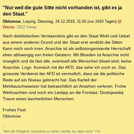
"Nur weil die gute Sitte nicht vorhanden ist, gibt es ja
den Staat."
Oblomow
,
Leipzig
,
Dienstag, 24.12.2019, 11:55
(vor 2420 Tagen)
@
Weiner
2912 Views
Nach debitistischen Verstaendnis gibt es den Staat Wohl und Uebel
aus einem anderen Grund und der Staat erst verdirbt die Sitten.
Kann mich ooch irren. Anarchie ist als selbstorganisierde Herrschaft
eben abhaengig von freien Geistern. Mit Bloeden ist Anarchie nicht
moeglich und da fast alle, eventuell alle Menschen bloed sind, keine
Anarchie. Logo. Komisch mit der AFD, das sehe ich ooch so. Das
groesste Verdienst der AFD ist vermutlich, dass sie die politische
Rede auf ein Niveau gebracht hat. Das Kartell der
Mehltauschwaetzer hat betraechtlich an Ansehen verloren. Frohe
Weihnachten und noch ein Lestipp an die Foristas: Dostojewskij:
Traum eines laecherlichen Menschen.
Frohes Fest
Oblomow
--
"Wer die Fähigkeit, Schönheit zu sehen, behält, der altert nicht." F.K.