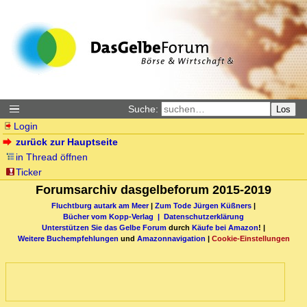
Suche:
Los
Login
zurück zur Hauptseite
in Thread öffnen
Ticker
Forumsarchiv dasgelbeforum 2015-2019
Fluchtburg autark am Meer
|
Zum Tode Jürgen Küßners
|
Bücher vom Kopp-Verlag |
Datenschutzerklärung
Unterstützen Sie das Gelbe Forum
durch
Käufe bei Amazon
! |
Weitere Buchempfehlungen
und
Amazonnavigation
|
Cookie-Einstellungen