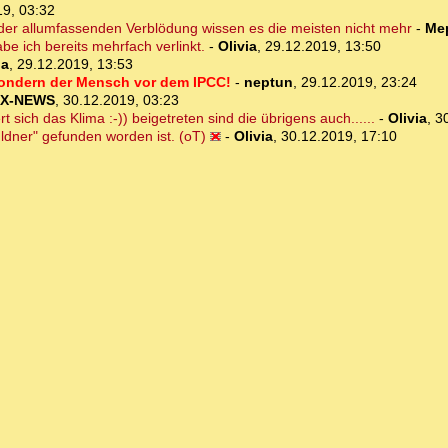
19, 03:32
 der allumfassenden Verblödung wissen es die meisten nicht mehr
-
Me
be ich bereits mehrfach verlinkt.
-
Olivia
,
29.12.2019, 13:50
ia
,
29.12.2019, 13:53
sondern der Mensch vor dem IPCC!
-
neptun
,
29.12.2019, 23:24
X-NEWS
,
30.12.2019, 03:23
sich das Klima :-)) beigetreten sind die übrigens auch......
-
Olivia
,
3
dner" gefunden worden ist. (oT)
-
Olivia
,
30.12.2019, 17:10