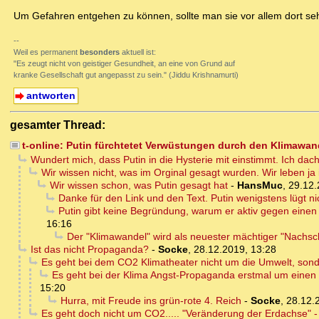
Um Gefahren entgehen zu können, sollte man sie vor allem dort sehe
--
Weil es permanent
besonders
aktuell ist:
"Es zeugt nicht von geistiger Gesundheit, an eine von Grund auf
kranke Gesellschaft gut angepasst zu sein." (Jiddu Krishnamurti)
antworten
gesamter Thread:
t-online: Putin fürchtetet Verwüstungen durch den Klimawan
Wundert mich, dass Putin in die Hysterie mit einstimmt. Ich dach
Wir wissen nicht, was im Orginal gesagt wurden. Wir leben ja 
Wir wissen schon, was Putin gesagt hat
-
HansMuc
,
29.12.
Danke für den Link und den Text. Putin wenigstens lügt n
Putin gibt keine Begründung, warum er aktiv gegen eine
16:16
Der "Klimawandel" wird als neuester mächtiger "Nachschu
Ist das nicht Propaganda?
-
Socke
,
28.12.2019, 13:28
Es geht bei dem CO2 Klimatheater nicht um die Umwelt, son
Es geht bei der Klima Angst-Propaganda erstmal um einen 
15:20
Hurra, mit Freude ins grün-rote 4. Reich
-
Socke
,
28.12.
Es geht doch nicht um CO2..... "Veränderung der Erdachse" - 