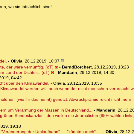
n, wo sie tatsächlich sind!
del.
-
Olivia
,
28.12.2019, 10:07
te, der wäre vernünftig. (oT)
-
BerndBorchert
,
28.12.2019, 13:23
im Land der Dichter... (oT)
-
Mandarin
,
28.12.2019, 14:30
2019, 04:42
icht über den Klimawandel.
-
Olivia
,
29.12.2019, 13:35
n Klimawandel werden will, auch wenn der nicht menschen-verursacht w
ldner" (wie ihr das nennt) genutzt. Abwrackprämie reicht nicht mehr :
dern um Verarmung der Massen in Deutschland...
-
Mandarin
,
28.12.2
grünen Bundeskanzler - den wollen die Journalisten (85% wählen links
2019, 19:18
"Veränderung der Umlaufbahn" .... "könnten auch".....
-
Olivia
,
28.12.2