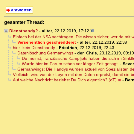
antworten
gesamter Thread:
Diensthandy?
-
aliter
,
22.12.2019, 17:12
Einfach bei der NSA nachfragen. Die wissen sicher, wer da mit
Versehentlich geschredderet
-
aliter
,
22.12.2019, 22:39
hier: kein Diensthandy
-
Friedrich
,
22.12.2019, 22:43
Datenlöschung Germanwings
-
der_Chris
,
23.12.2019, 09:19
Du meinst, französische Kampfjets haben die sich im Sinkf
Wurde hier im Forum schon vor länger Zeit gesagt.
-
Seve
Germanwings: Die Handys wurden aktuell von Spezialisten der B
Vielleicht wird von der Leyen mit den Daten erpreßt, damit sie b
Auf welche Nachricht beziehst Du Dich eigentlich? (oT)
-
Ber