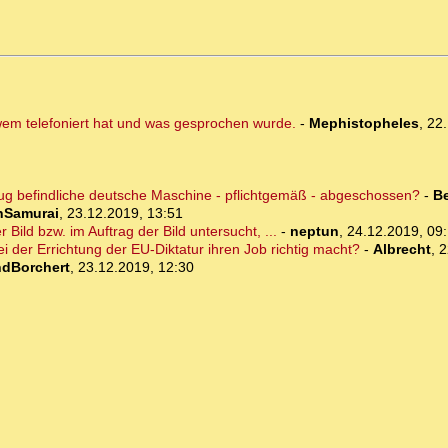
 wem telefoniert hat und was gesprochen wurde.
-
Mephistopheles
,
22.
lug befindliche deutsche Maschine - pflichtgemäß - abgeschossen?
-
B
nSamurai
,
23.12.2019, 13:51
ild bzw. im Auftrag der Bild untersucht, ...
-
neptun
,
24.12.2019, 09
ei der Errichtung der EU-Diktatur ihren Job richtig macht?
-
Albrecht
,
2
ndBorchert
,
23.12.2019, 12:30