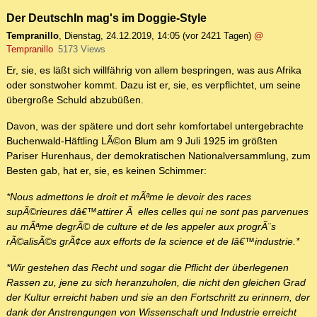
Der DeutschIn mag's im Doggie-Style
Tempranillo
,
Dienstag, 24.12.2019, 14:05
(vor 2421 Tagen)
@
Tempranillo
5173 Views
Er, sie, es läßt sich willfährig von allem bespringen, was aus Afrika
oder sonstwoher kommt. Dazu ist er, sie, es verpflichtet, um seine
übergroße Schuld abzubüßen.
Davon, was der spätere und dort sehr komfortabel untergebrachte
Buchenwald-Häftling LÃ©on Blum am 9 Juli 1925 im größten
Pariser Hurenhaus, der demokratischen Nationalversammlung, zum
Besten gab, hat er, sie, es keinen Schimmer:
*Nous admettons le droit et mÃªme le devoir des races
supÃ©rieures dâ€™attirer Ã elles celles qui ne sont pas parvenues
au mÃªme degrÃ© de culture et de les appeler aux progrÃ¨s
rÃ©alisÃ©s grÃ¢ce aux efforts de la science et de lâ€™industrie.*
*Wir gestehen das Recht und sogar die Pflicht der überlegenen
Rassen zu, jene zu sich heranzuholen, die nicht den gleichen Grad
der Kultur erreicht haben und sie an den Fortschritt zu erinnern, der
dank der Anstrengungen von Wissenschaft und Industrie erreicht