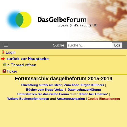
Suche:
Los
Login
zurück zur Hauptseite
in Thread öffnen
Ticker
Forumsarchiv dasgelbeforum 2015-2019
Fluchtburg autark am Meer
|
Zum Tode Jürgen Küßners
|
Bücher vom Kopp-Verlag |
Datenschutzerklärung
Unterstützen Sie das Gelbe Forum
durch
Käufe bei Amazon
! |
Weitere Buchempfehlungen
und
Amazonnavigation
|
Cookie-Einstellungen