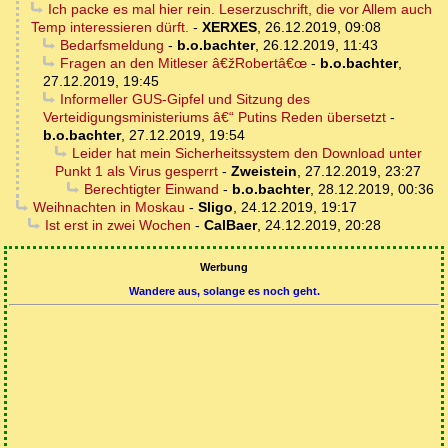
Ich packe es mal hier rein. Leserzuschrift, die vor Allem auch
Temp interessieren dürft.
-
XERXES
,
26.12.2019, 09:08
Bedarfsmeldung
-
b.o.bachter
,
26.12.2019, 11:43
Fragen an den Mitleser â€žRobertâ€œ
-
b.o.bachter
,
27.12.2019, 19:45
Informeller GUS-Gipfel und Sitzung des
Verteidigungsministeriums â€“ Putins Reden übersetzt
-
b.o.bachter
,
27.12.2019, 19:54
Leider hat mein Sicherheitssystem den Download unter
Punkt 1 als Virus gesperrt
-
Zweistein
,
27.12.2019, 23:27
Berechtigter Einwand
-
b.o.bachter
,
28.12.2019, 00:36
Weihnachten in Moskau
-
Sligo
,
24.12.2019, 19:17
Ist erst in zwei Wochen
-
CalBaer
,
24.12.2019, 20:28
Werbung
Wandere aus, solange es noch geht.