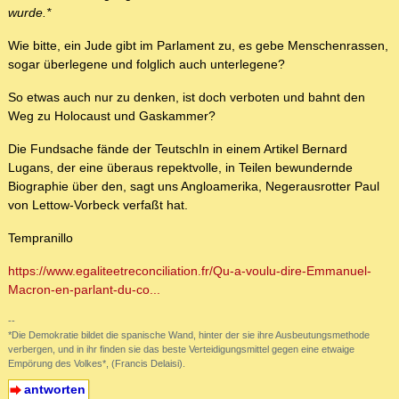
wurde.*
Wie bitte, ein Jude gibt im Parlament zu, es gebe Menschenrassen,
sogar überlegene und folglich auch unterlegene?
So etwas auch nur zu denken, ist doch verboten und bahnt den
Weg zu Holocaust und Gaskammer?
Die Fundsache fände der TeutschIn in einem Artikel Bernard
Lugans, der eine überaus repektvolle, in Teilen bewundernde
Biographie über den, sagt uns Angloamerika, Negerausrotter Paul
von Lettow-Vorbeck verfaßt hat.
Tempranillo
https://www.egaliteetreconciliation.fr/Qu-a-voulu-dire-Emmanuel-
Macron-en-parlant-du-co...
--
*Die Demokratie bildet die spanische Wand, hinter der sie ihre Ausbeutungsmethode
verbergen, und in ihr finden sie das beste Verteidigungsmittel gegen eine etwaige
Empörung des Volkes*, (Francis Delaisi).
antworten