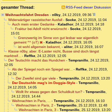
gesamter Thread:
RSS-Feed dieser Diskussion
Weihnachtsfahrt Dresden
-
n0by
,
24.12.2019, 09:36
Widerwärtiger rassistischer Ausfall
-
Socke
,
24.12.2019, 11:04
Auch mein erster Gedanke
-
Kaladhor
,
24.12.2019, 14:18
Fraktur bei Adolf nicht erwünscht
-
Socke
,
24.12.2019,
15:01
Grenzwertig im Sinne von gut lesbar war eigentlich
gemeint ^^ (oT)
-
Kaladhor
,
24.12.2019, 16:05
ist wohl allgemein bekannt,
-
aliter
,
24.12.2019, 16:07
Klasse n0by, aber: E-Laster nicht, Busse sind doch längst
marktreif...
-
Reffke
,
24.12.2019, 12:05
Der TeutschIn macht das Hundchen
-
Tempranillo
,
24.12.2019,
12:05
Als der Spiegel noch ein Spiegel war...
-
Reffke
,
24.12.2019,
12:32
Der Zweifel sind gar viele
-
Tempranillo
,
24.12.2019, 13:20
Der DeutschIn mag's im Doggie-Style
-
Tempranillo
,
24.12.2019, 14:05
Wollt Ihr etwas gegen den Schuldkult tun?
-
Tempranillo
,
24.12.2019, 14:44
Weihnachten in Paris, ...
-
Tempranillo
,
24.12.2019, 16:10
Weihnachten in Paris, 2
-
Tempranillo
,
25.12.2019, 11:48
Weihnachten in Paris, 3
-
Tempranillo
,
25.12.2019, 13:20