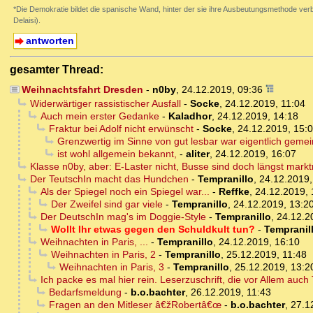
*Die Demokratie bildet die spanische Wand, hinter der sie ihre Ausbeutungsmethode verb
Delaisi).
antworten
gesamter Thread:
Weihnachtsfahrt Dresden
-
n0by
,
24.12.2019, 09:36
Widerwärtiger rassistischer Ausfall
-
Socke
,
24.12.2019, 11:04
Auch mein erster Gedanke
-
Kaladhor
,
24.12.2019, 14:18
Fraktur bei Adolf nicht erwünscht
-
Socke
,
24.12.2019, 15:
Grenzwertig im Sinne von gut lesbar war eigentlich gemei
ist wohl allgemein bekannt,
-
aliter
,
24.12.2019, 16:07
Klasse n0by, aber: E-Laster nicht, Busse sind doch längst marktre
Der TeutschIn macht das Hundchen
-
Tempranillo
,
24.12.2019,
Als der Spiegel noch ein Spiegel war...
-
Reffke
,
24.12.2019, 
Der Zweifel sind gar viele
-
Tempranillo
,
24.12.2019, 13:2
Der DeutschIn mag's im Doggie-Style
-
Tempranillo
,
24.12.2
Wollt Ihr etwas gegen den Schuldkult tun?
-
Tempranil
Weihnachten in Paris, ...
-
Tempranillo
,
24.12.2019, 16:10
Weihnachten in Paris, 2
-
Tempranillo
,
25.12.2019, 11:48
Weihnachten in Paris, 3
-
Tempranillo
,
25.12.2019, 13:2
Ich packe es mal hier rein. Leserzuschrift, die vor Allem auch
Bedarfsmeldung
-
b.o.bachter
,
26.12.2019, 11:43
Fragen an den Mitleser â€žRobertâ€œ
-
b.o.bachter
,
27.1