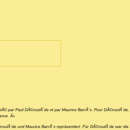
entÃ© par Paul DÃ©roulÃ¨de et par Maurice BarrÃ¨s. Pour DÃ©roulÃ¨de,
ance. Â»
roulÃ¨de und Maurice BarrÃ¨s repräsentiert. Für DÃ©roulÃ¨de war die 