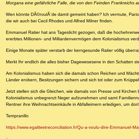
Morgana eine gefährliche Falle, die von den Feinden Frankreichs au
Wen könnte DÃ©roulÃ¨de damit gemeint haben? Ich vermute, Pariser 
die wir auch bei Cecil Rhodes und Alfred Milner finden.
Emmanuel Ratier hat ans Tageslicht gezogen, daß die hochehrenwe
ererbtes Millionen- und Milliardenvermögen dem Kolonialismus ver
Einige Monate später verstarb der kerngesunde Ratier völlig überra
Merkt Ihr endlich die alles bisher Dagewesesene in den Schatten 
Am Kolonialismus haben sich die damals schon Reichen und Mächtige
Länder erobern, Besitzungen sichern und sich tot oder zum Krüppel
Jetzt stellen sich die Gleichen, wie damals von Presse und Kirche
Kolonialismus unbegrenzt Neger aufzunehmen und samt Familienn
Rentner ihre Weihnachtseinkäufe in Abfalleimern erledigen, um dort
Tempranillo
https://www.egaliteetreconciliation.fr/Qu-a-voulu-dire-Emmanuel-Ma
--