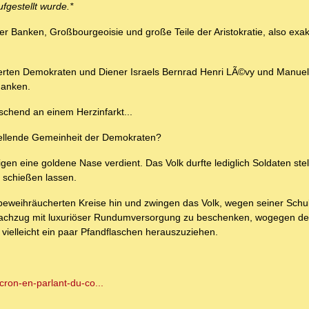
fgestellt wurde.*
Banken, Großbourgeoisie und große Teile der Aristokratie, also exakt
rten Demokraten und Diener Israels Bernrad Henri LÃ©vy und Manuel V
danken.
schend an einem Herzinfarkt...
stellende Gemeinheit der Demokraten?
n eine goldene Nase verdient. Das Volk durfte lediglich Soldaten ste
 schießen lassen.
n beweihräucherten Kreise hin und zwingen das Volk, wegen seiner Sch
achzug mit luxuriöser Rundumversorgung zu beschenken, wogegen de
 vielleicht ein paar Pfandflaschen herauszuziehen.
cron-en-parlant-du-co...