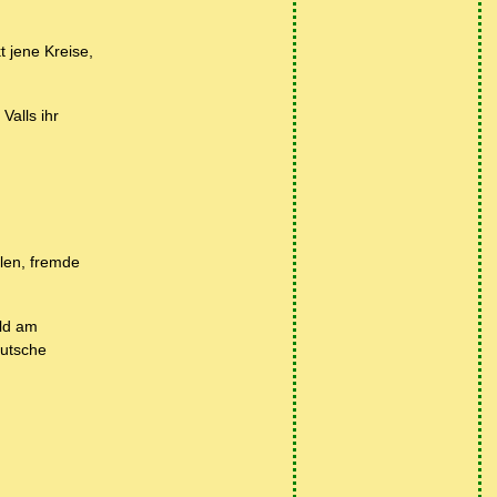
 jene Kreise,
alls ihr
llen, fremde
uld am
utsche