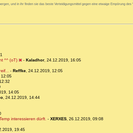
ergen, und in ihr finden sie das beste Verteidigungsmittel gegen eine etwaige Empörung des 
01
nt ^^ (oT)
-
Kaladhor
,
24.12.2019, 16:05
if...
-
Reffke
,
24.12.2019, 12:05
 12:05
12:32
0
019, 14:05
lo
,
24.12.2019, 14:44
0
 Temp interessieren dürft.
-
XERXES
,
26.12.2019, 09:08
2.2019, 19:45