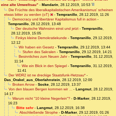
eine alte Umweltsau"
-
Mandarin
,
28.12.2019, 10:53
Die Früchte des liberalkapitalistischen Amerikanismus' scheinen
etwas bitter zu werden (oT)
-
Tempranillo
,
28.12.2019, 11:26
Democracy und libertärer Kapitalismus full in action
-
Tempranillo
,
28.12.2019, 13:48
Der deutsche Wahnsinn einst und jetzt
-
Tempranillo
,
28.12.2019, 15:05
Finkys kleine Demokratiekunde
-
Tempranillo
,
29.12.2019,
12:12
Wir haben ein Gesetz
-
Tempranillo
,
29.12.2019, 13:44
Stufen des Sakralen
-
Tempranillo
,
29.12.2019, 14:21
Besinnliches zum Neuen Jahr
-
Tempranillo
,
31.12.2019,
11:14
Wie ein Blick in den Spiegel
-
Tempranillo
,
31.12.2019,
11:41
Der WDR2 ist ne dreckige Staatsfunk-Hetzsau*
-
Das_Orakel_aus_Oberlahnstein
,
28.12.2019, 12:00
Broken Arrow
-
Socke
,
28.12.2019, 13:37
Von den blauen Bergen kommen wir ...
-
Langmut
,
28.12.2019,
14:17
Warum nicht "10 kleine Negerlein"?
-
D-Marker
,
28.12.2019,
16:23
Bitte sehr
-
Langmut
,
28.12.2019, 16:38
Abschließende Strophe
-
D-Marker
,
29.12.2019, 01:26