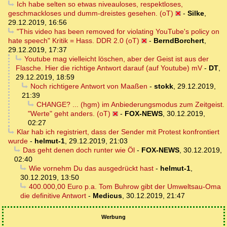
Ich habe selten so etwas niveauloses, respektloses,
geschmackloses und dumm-dreistes gesehen. (oT)
-
Silke
,
29.12.2019, 16:56
"This video has been removed for violating YouTube's policy on
hate speech" Kritik = Hass. DDR 2.0 (oT)
-
BerndBorchert
,
29.12.2019, 17:37
Youtube mag vielleicht löschen, aber der Geist ist aus der
Flasche. Hier die richtige Antwort darauf (auf Youtube) mV
-
DT
,
29.12.2019, 18:59
Noch richtigere Antwort von Maaßen
-
stokk
,
29.12.2019,
21:39
CHANGE? ... (hgm) im Anbiederungsmodus zum Zeitgeist.
"Werte" geht anders. (oT)
-
FOX-NEWS
,
30.12.2019,
02:27
Klar hab ich registriert, dass der Sender mit Protest konfrontiert
wurde
-
helmut-1
,
29.12.2019, 21:03
Das geht denen doch runter wie Öl
-
FOX-NEWS
,
30.12.2019,
02:40
Wie vornehm Du das ausgedrückt hast
-
helmut-1
,
30.12.2019, 13:50
400.000,00 Euro p.a. Tom Buhrow gibt der Umweltsau-Oma
die definitive Antwort
-
Medicus
,
30.12.2019, 21:47
Werbung