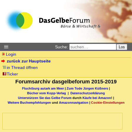
Suche:
Los
Login
zurück zur Hauptseite
in Thread öffnen
Ticker
Forumsarchiv dasgelbeforum 2015-2019
Fluchtburg autark am Meer
|
Zum Tode Jürgen Küßners
|
Bücher vom Kopp-Verlag |
Datenschutzerklärung
Unterstützen Sie das Gelbe Forum
durch
Käufe bei Amazon
! |
Weitere Buchempfehlungen
und
Amazonnavigation
|
Cookie-Einstellungen