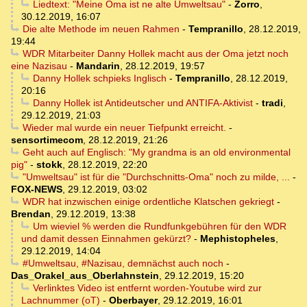
Liedtext: "Meine Oma ist ne alte Umweltsau"
-
Zorro
,
30.12.2019, 16:07
Die alte Methode im neuen Rahmen
-
Tempranillo
,
28.12.2019,
19:44
WDR Mitarbeiter Danny Hollek macht aus der Oma jetzt noch
eine Nazisau
-
Mandarin
,
28.12.2019, 19:57
Danny Hollek schpieks Inglisch
-
Tempranillo
,
28.12.2019,
20:16
Danny Hollek ist Antideutscher und ANTIFA-Aktivist
-
tradi
,
29.12.2019, 21:03
Wieder mal wurde ein neuer Tiefpunkt erreicht.
-
sensortimecom
,
28.12.2019, 21:26
Geht auch auf Englisch: "My grandma is an old environmental
pig"
-
stokk
,
28.12.2019, 22:20
"Umweltsau" ist für die "Durchschnitts-Oma" noch zu milde, ...
-
FOX-NEWS
,
29.12.2019, 03:02
WDR hat inzwischen einige ordentliche Klatschen gekriegt
-
Brendan
,
29.12.2019, 13:38
Um wieviel % werden die Rundfunkgebühren für den WDR
und damit dessen Einnahmen gekürzt?
-
Mephistopheles
,
29.12.2019, 14:04
#Umweltsau, #Nazisau, demnächst auch noch
-
Das_Orakel_aus_Oberlahnstein
,
29.12.2019, 15:20
Verlinktes Video ist entfernt worden-Youtube wird zur
Lachnummer (oT)
-
Oberbayer
,
29.12.2019, 16:01