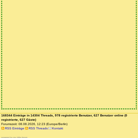
168344 Einträge in 14304 Threads, 978 registrierte Benutzer, 627 Benutzer online (0
registrierte, 627 Gäste)
Forumszeit: 08.08.2026, 12:23 (Europe/Berlin)
RSS Einträge
RSS Threads
Kontakt
powered by my little forum