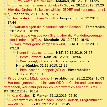
Youwatch liest hier mit
-
D-Marker
,
30.12.2019, 06:25
Erinnert mich an meine Schulzeit
-
Socke
,
28.12.2019, 19:29
Hier das Orginal. Sollte sich wirklich JEDER mal kurz ansehen (1
Min)
-
Mandarin
,
28.12.2019, 16:57
Das Beste kommt am Schluß:
-
Tempranillo
,
28.12.2019,
17:44
Warum singen die Kinderlein solche Sachen?
-
Tempranillo
,
28.12.2019, 18:39
Das ist die Ansage von Greta, aber die Mundebewegungen
der Kinder ... (oT)
-
Mandarin
,
28.12.2019, 19:46
Was immer gerne vergessen wird ...
-
NST
,
29.12.2019,
03:18
Kennt ihr das schon .....
-
NST
,
30.12.2019, 08:27
Beste Antwort
-
Rain
,
30.12.2019, 18:56
Wie gesagt, ich war auch zuerst sprachlos...
-
Hinterbänkler
,
31.12.2019, 11:23
Bitte löschen - doppelt (oT)
-
Hinterbänkler
,
31.12.2019, 11:34
Kinderchor?... Mädchenchor!
-
re-aktionaer
,
28.12.2019, 18:03
Hat noch jemand den Link vom WDR im Cache und kann man
dort sehen, wer dafür persönlich verantwortlich zeichnet? (mT)
-
DT
,
28.12.2019, 18:14
Kein Cache,
-
D-Marker
,
29.12.2019, 02:30
Verantwortlich ist auch noch Jochen Rausch, Programmchef
von WDR2: (mL)
-
DT
,
29.12.2019, 23:45