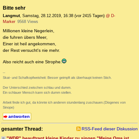
Bitte sehr
Langmut
,
Samstag, 28.12.2019, 16:38
(vor 2415 Tagen)
@ D-
Marker
9568 Views
Millionen kleine Negerlein,
die fuhren übers Meer,
Einer ist heil angekommen,
der Rest versucht's nie mehr.
Also reicht auch eine Strophe.
--
Skat- und Schafkopfweisheit: Besser geimpft als überhaupt keinen Stich.
Der Unterschied zwischen schlau und dumm.
Ein schlauer Mensch kann sich dumm stellen.
Arbeit finde ich gut, da könnte ich anderen stundenlang zuschauen.(Diogenes von
Sinope)
antworten
gesamter Thread:
RSS-Feed dieser Diskussion
"WDR" beauftragt kleine Kinder zu singen "Meine Oma ist