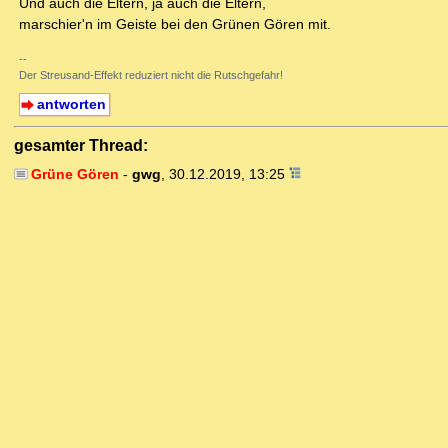
Und auch die Eltern, ja auch die Eltern,
marschier'n im Geiste bei den Grünen Gören mit.
--
Der Streusand-Effekt reduziert nicht die Rutschgefahr!
antworten
gesamter Thread:
Grüne Gören
-
gwg
,
30.12.2019, 13:25