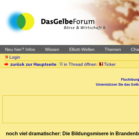
Neu hier? Infos
Wissen
Elliott-Wellen
Themen
Char
Login
zurück zur Hauptseite
in Thread öffnen
Ticker
Fluchtburg
Unterstützen Sie das Gel
noch viel dramatischer: Die Bildungsmisere in Branden