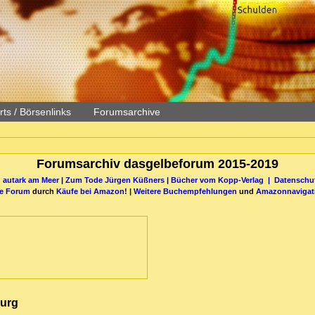
ts / Börsenlinks
Forumsarchive
Forumsarchiv dasgelbeforum 2015-2019
 autark am Meer
|
Zum Tode Jürgen Küßners
|
Bücher vom Kopp-Verlag |
Datenschut
be Forum
durch
Käufe bei Amazon
! |
Weitere Buchempfehlungen
und
Amazonnavigat
burg