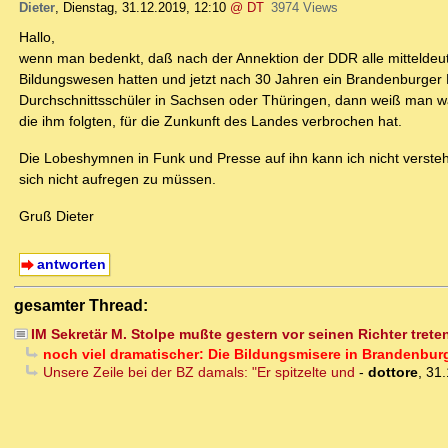
Dieter
,
Dienstag, 31.12.2019, 12:10
@ DT
3974 Views
Hallo,
wenn man bedenkt, daß nach der Annektion der DDR alle mitteldeu
Bildungswesen hatten und jetzt nach 30 Jahren ein Brandenburger Du
Durchschnittsschüler in Sachsen oder Thüringen, dann weiß man was
die ihm folgten, für die Zunkunft des Landes verbrochen hat.
Die Lobeshymnen in Funk und Presse auf ihn kann ich nicht versteh
sich nicht aufregen zu müssen.
Gruß Dieter
antworten
gesamter Thread:
IM Sekretär M. Stolpe mußte gestern vor seinen Richter treten
noch viel dramatischer: Die Bildungsmisere in Brandenbur
Unsere Zeile bei der BZ damals: "Er spitzelte und
-
dottore
,
31.