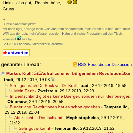
Links - also gut, -Rechts- böse,....
Gruss
--
Buntschland bald platt?
Mir doch egal, solange mein Geld aus dem Bankomaten, mein Strom aus der Dose, mein
WiFi aus der Luft, mein Wasser aus dem Hahn und meine Fressalien auf den Tisch
kommen!
©n0by
Seit 2020 Facebook Mitarbeiter+Forentroll
antworten
gesamter Thread:
RSS-Feed dieser Diskussion
Markus Krall: â€žAufruf zu einer bürgerlichen Revolutionâ€œ
-
tradi
,
29.12.2019, 19:03
Streitgespräch Dr. Beck vs. Dr. Krall
-
tradi
,
29.12.2019, 19:58
Mein Fazit
-
Zweistein
,
29.12.2019, 22:29
In Deutschland gibt es keine Buerger, sondern nur Kleinbuerger,
-
Oblomow
,
29.12.2019, 20:55
Bürgerliche Revolutionen hat es schon gegeben
-
Tempranillo
,
29.12.2019, 21:04
Aber nicht in Deutschland
-
Mephistopheles
,
29.12.2019,
21:32
Sehr gut erkannt
-
Tempranillo
,
29.12.2019, 21:52