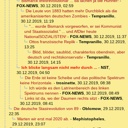
Bismarck linksrevolutionär ... da lachen ja die Hühner!
-
FOX-NEWS
,
30.12.2019, 02:59
Die Leute von 1883 hatten mehr Durchblick als die
amerikanisierten deutschen Zombies
-
Tempranillo
,
30.12.2019, 11:19
"... wurde Bismarck vorgeworfen, er sei Kommunist
und Staatssozialist." ... und AfDler heute
NationalSOZIALISTEN!
-
FOX-NEWS
,
30.12.2019, 11:37
Ottos französische Replik
-
Tempranillo
,
30.12.2019,
13:25
Blöd, blöder, saublöd, charakterlos obendrein, aber
deutsch und rechtskonservativ
-
Tempranillo
,
30.12.2019, 14:15
Ich blicke langsam nicht mehr durch ...
-
NST
,
30.12.2019, 04:50
Die Erde ist keine Scheibe und das politische Spektrum
keine Horizontale.
-
trosinette
,
30.12.2019, 08:38
Ich würde es den Latrinenbereich des linken
Spektrums nennen
-
FOX-NEWS
,
30.12.2019, 08:49
Links ist da, wo der Daumen rechts sitzt
-
FOX-NEWS
,
30.12.2019, 08:41
Die deutsche Stasirevolution von 89
-
Oblomow
,
29.12.2019,
22:35
Warten wir erst mal 2020 ab.
-
Mephistopheles
,
29.12.2019, 23:07