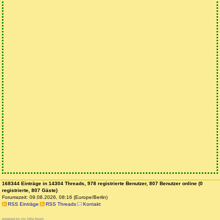
168344 Einträge in 14304 Threads, 978 registrierte Benutzer, 807 Benutzer online (0
registrierte, 807 Gäste)
Forumszeit: 09.08.2026, 08:16 (Europe/Berlin)
RSS Einträge
RSS Threads
Kontakt
powered by my little forum