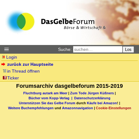
Suche:
Los
Login
zurück zur Hauptseite
in Thread öffnen
Ticker
Forumsarchiv dasgelbeforum 2015-2019
Fluchtburg autark am Meer
|
Zum Tode Jürgen Küßners
|
Bücher vom Kopp-Verlag |
Datenschutzerklärung
Unterstützen Sie das Gelbe Forum
durch
Käufe bei Amazon
! |
Weitere Buchempfehlungen
und
Amazonnavigation
|
Cookie-Einstellungen