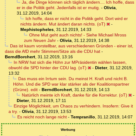
Ja, die Dinge können sich täglich ändern.... Ich hoffe, dass
er in die Politik geht. Jedenfalls ist er mutig.
-
Olivia
,
31.12.2019, 14:04
Ich hoffe, dass er nicht in die Politik geht. Dort wird er
nichts ändern. Mut ändert daran nichts. (oT)
-
Mephistopheles
,
31.12.2019, 14:33
Ohne Mut geht auch nichts! - Siehe Michael Mross
zum Neuen Jahr
-
Olivia
,
31.12.2019, 14:38
Das ist kaum vorstellbar, aus verschiedenen Gründen - einer ist,
dass die AfD mehr Stimmen/Sitze als die CDU hat
-
BerndBorchert
,
31.12.2019, 13:16
In NRW hat sich die Höhn zur MPräsidentin wählen lassen,
obwohl die SPD hinter der CDU lag. (oT)
-
Dieter
,
31.12.2019,
13:32
Das muss ein Irrtum sein. Du meinst H. Kraft und nicht B.
Höhn. Und die SPD war klar stärker als der Koalitionspartner
(Grüne). edit
-
BerndBorchert
,
31.12.2019, 14:13
Natürlich meinte ich Kraft, danke für die Korrektur. (oT)
-
Dieter
,
31.12.2019, 17:11
Einzige Möglichkeit, um Chaos zu verhindern. Insofern: Give it
a try.
-
Olivia
,
31.12.2019, 13:53
Es reicht noch lange nicht
-
Tempranillo
,
31.12.2019, 14:07
Werbung