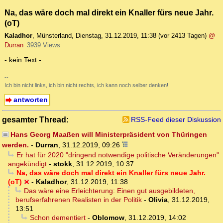
Na, das wäre doch mal direkt ein Knaller fürs neue Jahr.
(oT)
Kaladhor
,
Münsterland
,
Dienstag, 31.12.2019, 11:38
(vor 2413 Tagen)
@
Durran
3939 Views
- kein Text -
--
Ich bin nicht links, ich bin nicht rechts, ich kann noch selber denken!
antworten
gesamter Thread:
RSS-Feed dieser Diskussion
Hans Georg Maaßen will Ministerpräsident von Thüringen
werden.
-
Durran
,
31.12.2019, 09:26
Er hat für 2020 "dringend notwendige politische Veränderungen"
angekündigt
-
stokk
,
31.12.2019, 10:37
Na, das wäre doch mal direkt ein Knaller fürs neue Jahr.
(oT)
-
Kaladhor
,
31.12.2019, 11:38
Das wäre eine Erleichterung: Einen gut ausgebildeten,
berufserfahrenen Realisten in der Politik
-
Olivia
,
31.12.2019,
13:51
Schon dementiert
-
Oblomow
,
31.12.2019, 14:02