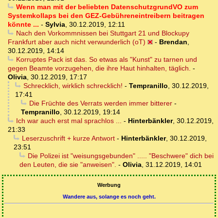
Wenn man mit der beliebten DatenschutzgrundVO zum
Systemkollaps bei den GEZ-Gebühreneintreibern beitragen
könnte ...
-
Sylvia
,
30.12.2019, 12:11
Nach den Vorkommnissen bei Stuttgart 21 und Blockupy
Frankfurt aber auch nicht verwunderlich (oT)
-
Brendan
,
30.12.2019, 14:14
Korruptes Pack ist das. So etwas als "Kunst" zu tarnen und
gegen Beamte vorzugehen, die ihre Haut hinhalten, täglich.
-
Olivia
,
30.12.2019, 17:17
Schrecklich, wirklich schrecklich!
-
Tempranillo
,
30.12.2019,
17:41
Die Früchte des Verrats werden immer bitterer
-
Tempranillo
,
30.12.2019, 19:14
Ich war auch erst mal sprachlos ...
-
Hinterbänkler
,
30.12.2019,
21:33
Leserzuschrift + kurze Antwort
-
Hinterbänkler
,
30.12.2019,
23:51
Die Polizei ist "weisungsgebunden" ..... "Beschwere" dich bei
den Leuten, die sie "anweisen".
-
Olivia
,
31.12.2019, 14:01
Werbung
Wandere aus, solange es noch geht.