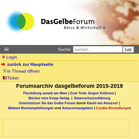
Suche:
Los
Login
zurück zur Hauptseite
in Thread öffnen
Ticker
Forumsarchiv dasgelbeforum 2015-2019
Fluchtburg autark am Meer
|
Zum Tode Jürgen Küßners
|
Bücher vom Kopp-Verlag |
Datenschutzerklärung
Unterstützen Sie das Gelbe Forum
durch
Käufe bei Amazon
! |
Weitere Buchempfehlungen
und
Amazonnavigation
|
Cookie-Einstellungen