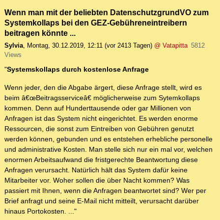
Wenn man mit der beliebten DatenschutzgrundVO zum
Systemkollaps bei den GEZ-Gebühreneintreibern
beitragen könnte ...
Sylvia
,
Montag, 30.12.2019, 12:11
(vor 2413 Tagen)
@ Vatapitta
5812
Views
"
Systemskollaps durch kostenlose Anfrage
Wenn jeder, den die Abgabe ärgert, diese Anfrage stellt, wird es
beim â€œBeitragsserviceâ€ möglicherweise zum Sytemkollaps
kommen. Denn auf Hunderttausende oder gar Millionen von
Anfragen ist das System nicht eingerichtet. Es werden enorme
Ressourcen, die sonst zum Eintreiben von Gebühren genutzt
werden können, gebunden und es entstehen erhebliche personelle
und administrative Kosten. Man stelle sich nur ein mal vor, welchen
enormen Arbeitsaufwand die fristgerechte Beantwortung diese
Anfragen verursacht. Natürlich hält das System dafür keine
Mitarbeiter vor. Woher sollen die über Nacht kommen? Was
passiert mit Ihnen, wenn die Anfragen beantwortet sind? Wer per
Brief anfragt und seine E-Mail nicht mitteilt, verursacht darüber
hinaus Portokosten. ..."