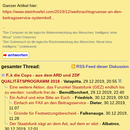
Ganzer Artikel hier:
https://www.steinhoefel.com/2019/12/weihnachtsgruesse-an-den-
beitragsservice-systemkoll...
--
"Der Computer ist die logische Weiterentwicklung des Menschen: Intelligenz ohne
Moral." (John Osborne)
"Der Gutmensch ist die logische Rückentwicklung des Menschen: Moral ohne
Intelligenz." (unbekannt)
antworten
gesamter Thread:
RSS-Feed dieser Diskussion
F..k die Cops - aus dem ARD und ZDF
QUALITÄTSPROGRAMM 2018
-
Vatapitta
,
29.12.2019, 20:55
Eine weitere Aktion, das Furunkel Staatsfunk (GEZ) endlich los
zu werden: rundfunk-frei.de
-
BerndBorchert
,
29.12.2019, 22:40
Ein Aufruf und eine Bitte an Euch:
-
Friedrich
,
30.12.2019, 09:53
Einfach ein FAX an den Beitragsservice
-
Dieter
,
30.12.2019,
11:07
Gründe für Festsetzungsbescheid
-
Falkenauge
,
30.12.2019,
11:28
Der Staatsfunk sägt an dem Ast, auf dem er sitzt
-
Albatros
,
30.12.2019, 12:01