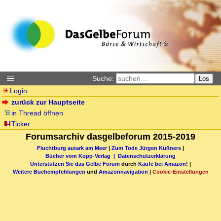
Suche:
Los
Login
zurück zur Hauptseite
in Thread öffnen
Ticker
Forumsarchiv dasgelbeforum 2015-2019
Fluchtburg autark am Meer
|
Zum Tode Jürgen Küßners
|
Bücher vom Kopp-Verlag |
Datenschutzerklärung
Unterstützen Sie das Gelbe Forum
durch
Käufe bei Amazon
! |
Weitere Buchempfehlungen
und
Amazonnavigation
|
Cookie-Einstellungen