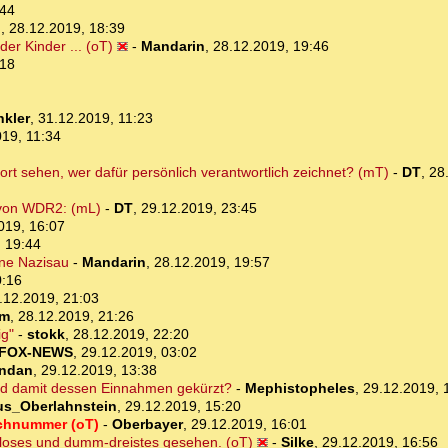
:44
o
,
28.12.2019, 18:39
r Kinder ... (oT)
-
Mandarin
,
28.12.2019, 19:46
:18
nkler
,
31.12.2019, 11:23
19, 11:34
 sehen, wer dafür persönlich verantwortlich zeichnet? (mT)
-
DT
,
28
 von WDR2: (mL)
-
DT
,
29.12.2019, 23:45
019, 16:07
 19:44
ine Nazisau
-
Mandarin
,
28.12.2019, 19:57
0:16
.12.2019, 21:03
om
,
28.12.2019, 21:26
ig"
-
stokk
,
28.12.2019, 22:20
FOX-NEWS
,
29.12.2019, 03:02
ndan
,
29.12.2019, 13:38
d damit dessen Einnahmen gekürzt?
-
Mephistopheles
,
29.12.2019, 
us_Oberlahnstein
,
29.12.2019, 15:20
achnummer (oT)
-
Oberbayer
,
29.12.2019, 16:01
kloses und dumm-dreistes gesehen. (oT)
-
Silke
,
29.12.2019, 16:56