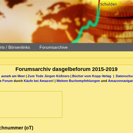
ts / Börsenlinks
Forumsarchive
Forumsarchiv dasgelbeforum 2015-2019
 autark am Meer
|
Zum Tode Jürgen Küßners
|
Bücher vom Kopp-Verlag |
Datenschut
be Forum
durch
Käufe bei Amazon
! |
Weitere Buchempfehlungen
und
Amazonnavigat
Lachnummer (oT)