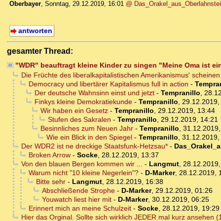
Oberbayer
,
Sonntag, 29.12.2019, 16:01
@ Das_Orakel_aus_Oberlahnste
antworten
gesamter Thread:
"WDR" beauftragt kleine Kinder zu singen "Meine Oma ist ei
Die Früchte des liberalkapitalistischen Amerikanismus' scheinen
Democracy und libertärer Kapitalismus full in action
-
Tempran
Der deutsche Wahnsinn einst und jetzt
-
Tempranillo
,
28.12
Finkys kleine Demokratiekunde
-
Tempranillo
,
29.12.2019,
Wir haben ein Gesetz
-
Tempranillo
,
29.12.2019, 13:44
Stufen des Sakralen
-
Tempranillo
,
29.12.2019, 14:21
Besinnliches zum Neuen Jahr
-
Tempranillo
,
31.12.2019,
Wie ein Blick in den Spiegel
-
Tempranillo
,
31.12.2019,
Der WDR2 ist ne dreckige Staatsfunk-Hetzsau*
-
Das_Orakel_a
Broken Arrow
-
Socke
,
28.12.2019, 13:37
Von den blauen Bergen kommen wir ...
-
Langmut
,
28.12.2019,
Warum nicht "10 kleine Negerlein"?
-
D-Marker
,
28.12.2019, 
Bitte sehr
-
Langmut
,
28.12.2019, 16:38
Abschließende Strophe
-
D-Marker
,
29.12.2019, 01:26
Youwatch liest hier mit
-
D-Marker
,
30.12.2019, 06:25
Erinnert mich an meine Schulzeit
-
Socke
,
28.12.2019, 19:29
Hier das Orginal. Sollte sich wirklich JEDER mal kurz ansehen (