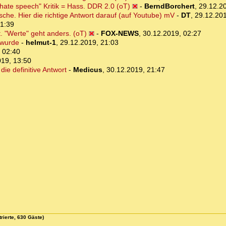
 hate speech" Kritik = Hass. DDR 2.0 (oT)
-
BerndBorchert
,
29.12.2
sche. Hier die richtige Antwort darauf (auf Youtube) mV
-
DT
,
29.12.201
21:39
 "Werte" geht anders. (oT)
-
FOX-NEWS
,
30.12.2019, 02:27
t wurde
-
helmut-1
,
29.12.2019, 21:03
 02:40
019, 13:50
e definitive Antwort
-
Medicus
,
30.12.2019, 21:47
rierte, 630 Gäste)