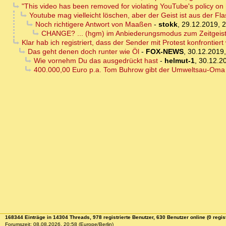
"This video has been removed for violating YouTube's policy on
Youtube mag vielleicht löschen, aber der Geist ist aus der Fla
Noch richtigere Antwort von Maaßen
-
stokk
,
29.12.2019, 
CHANGE? ... (hgm) im Anbiederungsmodus zum Zeitgeist.
Klar hab ich registriert, dass der Sender mit Protest konfrontier
Das geht denen doch runter wie Öl
-
FOX-NEWS
,
30.12.2019,
Wie vornehm Du das ausgedrückt hast
-
helmut-1
,
30.12.2
400.000,00 Euro p.a. Tom Buhrow gibt der Umweltsau-Oma di
168344 Einträge in 14304 Threads, 978 registrierte Benutzer, 630 Benutzer online (0 regist
Forumszeit: 08.08.2026, 20:58 (Europe/Berlin)