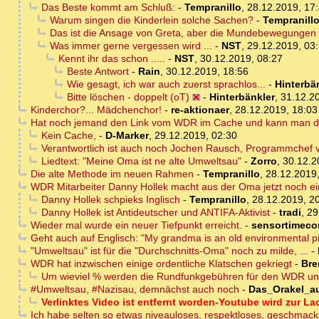
Das Beste kommt am Schluß:
-
Tempranillo
,
28.12.2019, 17
Warum singen die Kinderlein solche Sachen?
-
Tempranill
Das ist die Ansage von Greta, aber die Mundebewegungen de
Was immer gerne vergessen wird ...
-
NST
,
29.12.2019, 03
Kennt ihr das schon .....
-
NST
,
30.12.2019, 08:27
Beste Antwort
-
Rain
,
30.12.2019, 18:56
Wie gesagt, ich war auch zuerst sprachlos...
-
Hinterbä
Bitte löschen - doppelt (oT)
-
Hinterbänkler
,
31.12.20
Kinderchor?... Mädchenchor!
-
re-aktionaer
,
28.12.2019, 18:03
Hat noch jemand den Link vom WDR im Cache und kann man dort
Kein Cache,
-
D-Marker
,
29.12.2019, 02:30
Verantwortlich ist auch noch Jochen Rausch, Programmchef
Liedtext: "Meine Oma ist ne alte Umweltsau"
-
Zorro
,
30.12.2
Die alte Methode im neuen Rahmen
-
Tempranillo
,
28.12.2019,
WDR Mitarbeiter Danny Hollek macht aus der Oma jetzt noch e
Danny Hollek schpieks Inglisch
-
Tempranillo
,
28.12.2019, 2
Danny Hollek ist Antideutscher und ANTIFA-Aktivist
-
tradi
,
29
Wieder mal wurde ein neuer Tiefpunkt erreicht.
-
sensortimec
Geht auch auf Englisch: "My grandma is an old environmental p
"Umweltsau" ist für die "Durchschnitts-Oma" noch zu milde, ...
-
WDR hat inzwischen einige ordentliche Klatschen gekriegt
-
Bre
Um wieviel % werden die Rundfunkgebühren für den WDR un
#Umweltsau, #Nazisau, demnächst auch noch
-
Das_Orakel_a
Verlinktes Video ist entfernt worden-Youtube wird zur L
Ich habe selten so etwas niveauloses, respektloses, geschmac