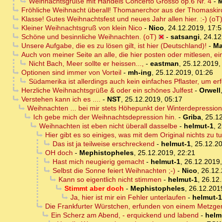
Weihnachtsgrüße mit Händels Concerto Grosso op.6 Nr. 4
-
Fröhliche Weihnacht überall! Thomanerchor aus der Thomaskir
Klasse! Gutes Weihnachtsfest und neues Jahr allen hier. :-) (oT
Kleiner Weihnachtsgruß von klein Nico
-
Nico
,
24.12.2019, 17:5
Schöne und besinnliche Weihnachten. (oT)
-
satsangi
,
24.12
Unsere Aufgabe, die es zu lösen gilt, ist hier (Deutschland)!
-
Ma
Auch von meiner Seite an alle, die hier posten oder mitlesen, ei
Nicht Bach, Meer sollte er heissen...,
-
eastman
,
25.12.2019,
Optionen sind immer von Vorteil
-
mh-ing
,
25.12.2019, 01:26
Südamerika ist allerdings auch kein einfaches Pflaster, um erf
Herzliche Weihnachtsgrüße & oder ein schönes Julfest
-
Orwell
Verstehen kann ich es ....
-
NST
,
25.12.2019, 05:17
Weihnachten ... bei mir stets Höhepunkt der Winterdepression 
Ich gebe mich der Weihnachtsdepression hin.
-
Griba
,
25.12
Weihnachten ist eben nicht überall dasselbe
-
helmut-1
,
2
Hier gibt es so einiges, was mit dem Original nichts zu tu
Das ist ja teilweise erschreckend
-
helmut-1
,
25.12.20
OH doch
-
Mephistopheles
,
25.12.2019, 22:21
Hast mich neugierig gemacht
-
helmut-1
,
26.12.2019,
Selbst die Sonne feiert Weihnachten ;-)
-
Nico
,
26.12.
Kann so eigentlich nicht stimmen
-
helmut-1
,
26.12.
Stimmt aber doch
-
Mephistopheles
,
26.12.201
Ja, hier ist mir ein Fehler unterlaufen
-
helmut-1
Die Frankfurter Würstchen, erfunden von einem Metzge
Ein Scherz am Abend, - erquickend und labend
-
helm