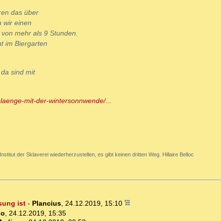
ren das über
 wir einen
von mehr als 9 Stunden.
t im Biergarten
 da sind mit
slaenge-mit-der-wintersonnwende/...
stitut der Sklaverei wiederherzustellen, es gibt keinen dritten Weg. Hillaire Belloc
ung ist
-
Plancius
,
24.12.2019, 15:10
lo
,
24.12.2019, 15:35