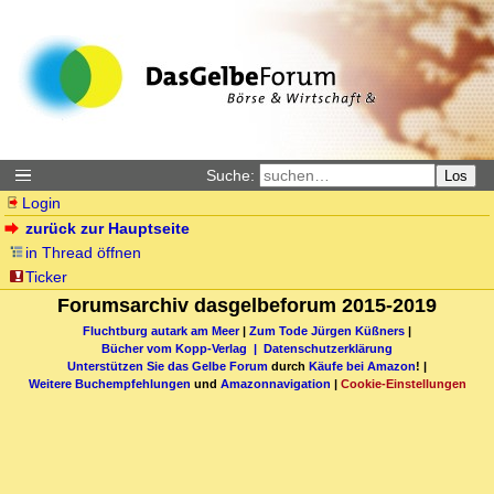
Suche:
Los
Login
zurück zur Hauptseite
in Thread öffnen
Ticker
Forumsarchiv dasgelbeforum 2015-2019
Fluchtburg autark am Meer
|
Zum Tode Jürgen Küßners
|
Bücher vom Kopp-Verlag |
Datenschutzerklärung
Unterstützen Sie das Gelbe Forum
durch
Käufe bei Amazon
! |
Weitere Buchempfehlungen
und
Amazonnavigation
|
Cookie-Einstellungen