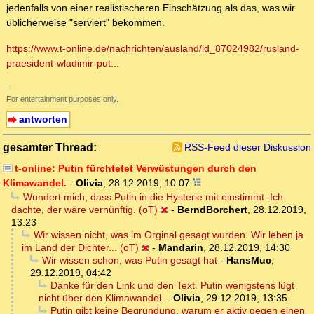
jedenfalls von einer realistischeren Einschätzung als das, was wir
üblicherweise "serviert" bekommen.
https://www.t-online.de/nachrichten/ausland/id_87024982/rusland-
praesident-wladimir-put...
--
For entertainment purposes only.
antworten
gesamter Thread:
RSS-Feed dieser Diskussion
t-online: Putin fürchtetet Verwüstungen durch den
Klimawandel.
-
Olivia
,
28.12.2019, 10:07
Wundert mich, dass Putin in die Hysterie mit einstimmt. Ich
dachte, der wäre vernünftig. (oT)
-
BerndBorchert
,
28.12.2019,
13:23
Wir wissen nicht, was im Orginal gesagt wurden. Wir leben ja
im Land der Dichter... (oT)
-
Mandarin
,
28.12.2019, 14:30
Wir wissen schon, was Putin gesagt hat
-
HansMuc
,
29.12.2019, 04:42
Danke für den Link und den Text. Putin wenigstens lügt
nicht über den Klimawandel.
-
Olivia
,
29.12.2019, 13:35
Putin gibt keine Begründung, warum er aktiv gegen einen