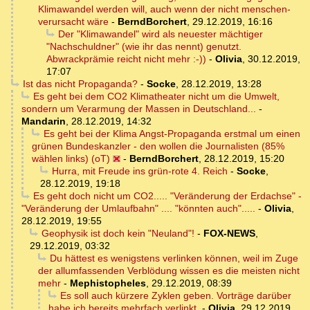
Klimawandel werden will, auch wenn der nicht menschen-
verursacht wäre
-
BerndBorchert
,
29.12.2019, 16:16
Der "Klimawandel" wird als neuester mächtiger
"Nachschuldner" (wie ihr das nennt) genutzt.
Abwrackprämie reicht nicht mehr :-))
-
Olivia
,
30.12.2019,
17:07
Ist das nicht Propaganda?
-
Socke
,
28.12.2019, 13:28
Es geht bei dem CO2 Klimatheater nicht um die Umwelt,
sondern um Verarmung der Massen in Deutschland...
-
Mandarin
,
28.12.2019, 14:32
Es geht bei der Klima Angst-Propaganda erstmal um einen
grünen Bundeskanzler - den wollen die Journalisten (85%
wählen links) (oT)
-
BerndBorchert
,
28.12.2019, 15:20
Hurra, mit Freude ins grün-rote 4. Reich
-
Socke
,
28.12.2019, 19:18
Es geht doch nicht um CO2..... "Veränderung der Erdachse" -
"Veränderung der Umlaufbahn" .... "könnten auch".....
-
Olivia
,
28.12.2019, 19:55
Geophysik ist doch kein "Neuland"!
-
FOX-NEWS
,
29.12.2019, 03:32
Du hättest es wenigstens verlinken können, weil im Zuge
der allumfassenden Verblödung wissen es die meisten nicht
mehr
-
Mephistopheles
,
29.12.2019, 08:39
Es soll auch kürzere Zyklen geben. Vorträge darüber
habe ich bereits mehrfach verlinkt.
-
Olivia
,
29.12.2019,