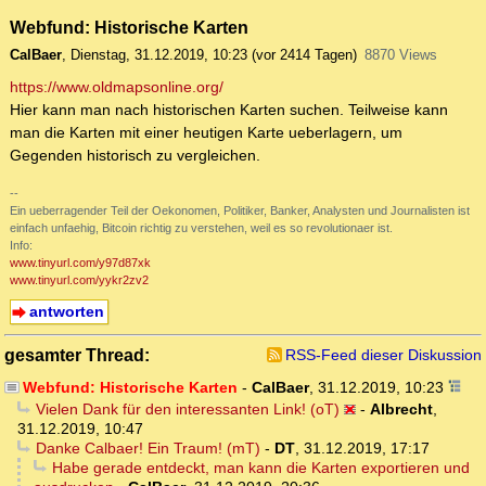
Webfund: Historische Karten
CalBaer
,
Dienstag, 31.12.2019, 10:23
(vor 2414 Tagen)
8870 Views
https://www.oldmapsonline.org/
Hier kann man nach historischen Karten suchen. Teilweise kann
man die Karten mit einer heutigen Karte ueberlagern, um
Gegenden historisch zu vergleichen.
--
Ein ueberragender Teil der Oekonomen, Politiker, Banker, Analysten und Journalisten ist
einfach unfaehig, Bitcoin richtig zu verstehen, weil es so revolutionaer ist.
Info:
www.tinyurl.com/y97d87xk
www.tinyurl.com/yykr2zv2
antworten
gesamter Thread:
RSS-Feed dieser Diskussion
Webfund: Historische Karten
-
CalBaer
,
31.12.2019, 10:23
Vielen Dank für den interessanten Link! (oT)
-
Albrecht
,
31.12.2019, 10:47
Danke Calbaer! Ein Traum! (mT)
-
DT
,
31.12.2019, 17:17
Habe gerade entdeckt, man kann die Karten exportieren und