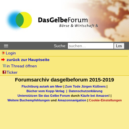
Suche:
Los
Login
zurück zur Hauptseite
in Thread öffnen
Ticker
Forumsarchiv dasgelbeforum 2015-2019
Fluchtburg autark am Meer
|
Zum Tode Jürgen Küßners
|
Bücher vom Kopp-Verlag |
Datenschutzerklärung
Unterstützen Sie das Gelbe Forum
durch
Käufe bei Amazon
! |
Weitere Buchempfehlungen
und
Amazonnavigation
|
Cookie-Einstellungen