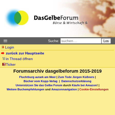
Suche:
Los
Login
zurück zur Hauptseite
in Thread öffnen
Ticker
Forumsarchiv dasgelbeforum 2015-2019
Fluchtburg autark am Meer
|
Zum Tode Jürgen Küßners
|
Bücher vom Kopp-Verlag |
Datenschutzerklärung
Unterstützen Sie das Gelbe Forum
durch
Käufe bei Amazon
! |
Weitere Buchempfehlungen
und
Amazonnavigation
|
Cookie-Einstellungen