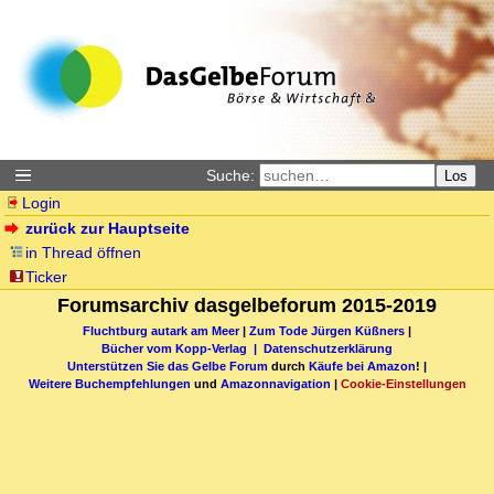
Suche:
Los
Login
zurück zur Hauptseite
in Thread öffnen
Ticker
Forumsarchiv dasgelbeforum 2015-2019
Fluchtburg autark am Meer
|
Zum Tode Jürgen Küßners
|
Bücher vom Kopp-Verlag |
Datenschutzerklärung
Unterstützen Sie das Gelbe Forum
durch
Käufe bei Amazon
! |
Weitere Buchempfehlungen
und
Amazonnavigation
|
Cookie-Einstellungen