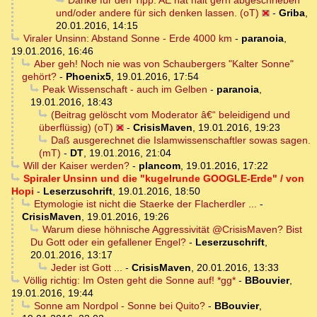
und/oder andere für sich denken lassen. (oT)
-
Griba
,
20.01.2016, 14:15
Viraler Unsinn: Abstand Sonne - Erde 4000 km
-
paranoia
,
19.01.2016, 16:46
Aber geh! Noch nie was von Schaubergers "Kalter Sonne"
gehört?
-
Phoenix5
,
19.01.2016, 17:54
Peak Wissenschaft - auch im Gelben
-
paranoia
,
19.01.2016, 18:43
(Beitrag gelöscht vom Moderator â€“ beleidigend und
überflüssig) (oT)
-
CrisisMaven
,
19.01.2016, 19:23
Daß ausgerechnet die Islamwissenschaftler sowas sagen.
(mT)
-
DT
,
19.01.2016, 21:04
Will der Kaiser werden?
-
plancom
,
19.01.2016, 17:22
Spiraler Unsinn und die "kugelrunde GOOGLE-Erde" / von
Hopi
-
Leserzuschrift
,
19.01.2016, 18:50
Etymologie ist nicht die Staerke der Flacherdler ...
-
CrisisMaven
,
19.01.2016, 19:26
Warum diese höhnische Aggressivität @CrisisMaven? Bist
Du Gott oder ein gefallener Engel?
-
Leserzuschrift
,
20.01.2016, 13:17
Jeder ist Gott ...
-
CrisisMaven
,
20.01.2016, 13:33
Völlig richtig: Im Osten geht die Sonne auf! *gg*
-
BBouvier
,
19.01.2016, 19:44
Sonne am Nordpol - Sonne bei Quito?
-
BBouvier
,