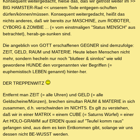
Konsequent weitergedacht, hieße das, daß wir getrost weiter im >>
BIG HAMSTER-Rad << unserem Tode entgegen-schuften
dürfen/können/müssen. Konsequent weitergedacht, heißt das
nichts anderes, daß wir bereits zur MASCHINE, zum ROBOTER,
CYBORG & ZOMBIE ... (= vom einstmaligen "Status MENSCH" aus
betrachtet), herab-ge-sunken sind.
Die angeblich von GOTT erschaffenen GEGNER sind demzufolge:
ZEIT, GELD, RAUM und MATERIE. Heute leben Menschen nicht
mehr, sondern hecheln nur noch "blutleer & sinnlos" wie wild
gewordene HUNDE den vorgenannten vier Begriffen (=
euphemistisch LEBEN genannt) hinter-her.
DER TREPPENWITZ
Entfernt man ZEIT (= alle Uhren) und GELD (= alle
Geldscheine/Münzen), brechen simultan RAUM & MATERIE in sich
zusammen, d.h. verschwinden im NICHTS. Es gilt zu verstehen,
daß wir in einer MATRIX = einem CUBE (= Saturns Würfel) = einer
Art HOLO-GRAMM auf ERDEN quasi auf "Teufel komm raus"
gefangen sind, aus dem es kein Entkommen gibt, solange wir uns
dessen nicht BE-WUSST werden.