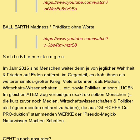
https://www.youtube.com/watch?
v=WorFu8sV9Eo
BALL EARTH Madness * Prädikat: ohne Worte
https://www.youtube.com/watch?
v=JbwRm-mztS8
S.c.h.l.u.ß.b.e.m.e.r.k.u.n.g.e.n.
Im Jahr 2016 sind Menschen weiter denn je von jeglicher Wahrheit
& Frieden auf Erden entfernt, im Gegenteil, es droht ihnen ein
weiterer sinnlos-großer Krieg. Viele erkennen, daß Medien,
Wirtschafts-Wissenschaften ... etc. sowie Politiker unisono LÜGEN.
Im gleichen ATEM-Zug verteidigen exakt die selben Menschen (=
die kurz zuvor noch Medien, Wirtschaftswissenschaften & Politiker
als Lügner meinten enttarnt zu haben), die aus "GLEICHER Co-
PRO-duktion" stammenden WERKE der "Pseudo-Magick-
Naturwissen-Machen-Schaften".
GEHT`s noch absurder?