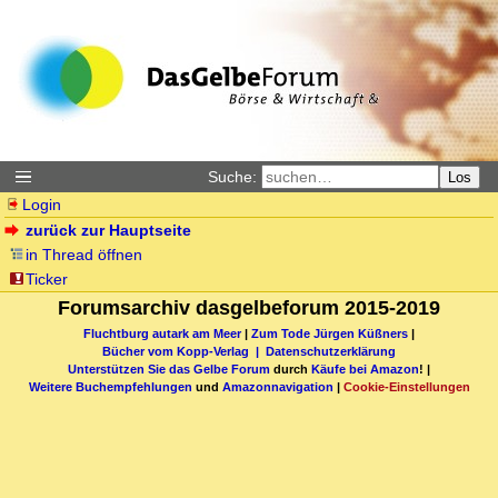
Suche:
Los
Login
zurück zur Hauptseite
in Thread öffnen
Ticker
Forumsarchiv dasgelbeforum 2015-2019
Fluchtburg autark am Meer
|
Zum Tode Jürgen Küßners
|
Bücher vom Kopp-Verlag |
Datenschutzerklärung
Unterstützen Sie das Gelbe Forum
durch
Käufe bei Amazon
! |
Weitere Buchempfehlungen
und
Amazonnavigation
|
Cookie-Einstellungen