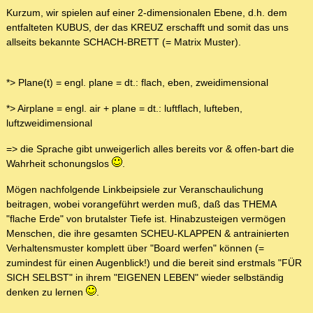
Kurzum, wir spielen auf einer 2-dimensionalen Ebene, d.h. dem
entfalteten KUBUS, der das KREUZ erschafft und somit das uns
allseits bekannte SCHACH-BRETT (= Matrix Muster).
*> Plane(t) = engl. plane = dt.: flach, eben, zweidimensional
*> Airplane = engl. air + plane = dt.: luftflach, lufteben,
luftzweidimensional
=> die Sprache gibt unweigerlich alles bereits vor & offen-bart die
Wahrheit schonungslos
.
Mögen nachfolgende Linkbeipsiele zur Veranschaulichung
beitragen, wobei vorangeführt werden muß, daß das THEMA
"flache Erde" von brutalster Tiefe ist. Hinabzusteigen vermögen
Menschen, die ihre gesamten SCHEU-KLAPPEN & antrainierten
Verhaltensmuster komplett über "Board werfen" können (=
zumindest für einen Augenblick!) und die bereit sind erstmals "FÜR
SICH SELBST" in ihrem "EIGENEN LEBEN" wieder selbständig
denken zu lernen
.