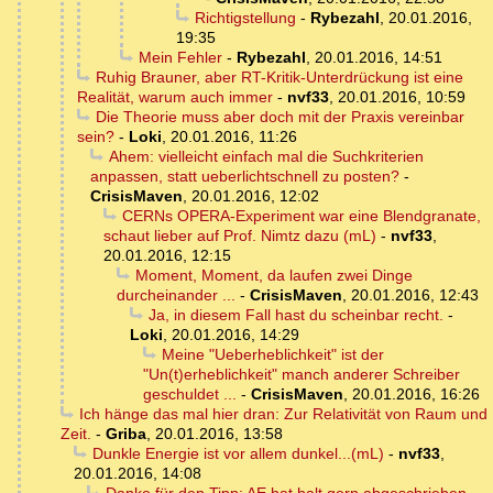
Richtigstellung
-
Rybezahl
,
20.01.2016,
19:35
Mein Fehler
-
Rybezahl
,
20.01.2016, 14:51
Ruhig Brauner, aber RT-Kritik-Unterdrückung ist eine
Realität, warum auch immer
-
nvf33
,
20.01.2016, 10:59
Die Theorie muss aber doch mit der Praxis vereinbar
sein?
-
Loki
,
20.01.2016, 11:26
Ahem: vielleicht einfach mal die Suchkriterien
anpassen, statt ueberlichtschnell zu posten?
-
CrisisMaven
,
20.01.2016, 12:02
CERNs OPERA-Experiment war eine Blendgranate,
schaut lieber auf Prof. Nimtz dazu (mL)
-
nvf33
,
20.01.2016, 12:15
Moment, Moment, da laufen zwei Dinge
durcheinander ...
-
CrisisMaven
,
20.01.2016, 12:43
Ja, in diesem Fall hast du scheinbar recht.
-
Loki
,
20.01.2016, 14:29
Meine "Ueberheblichkeit" ist der
"Un(t)erheblichkeit" manch anderer Schreiber
geschuldet ...
-
CrisisMaven
,
20.01.2016, 16:26
Ich hänge das mal hier dran: Zur Relativität von Raum und
Zeit.
-
Griba
,
20.01.2016, 13:58
Dunkle Energie ist vor allem dunkel...(mL)
-
nvf33
,
20.01.2016, 14:08
Danke für den Tipp: AE hat halt gern abgeschrieben