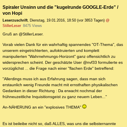
Spiraler Unsinn und die "kugelrunde GOOGLE-Erde" /
von Hopi
Leserzuschrift
,
Dienstag, 19.01.2016, 18:50
(vor 3853 Tagen)
@
StillerLeser
8475 Views
Gruß an @StillerLeser.
Vorab vielen Dank für ein wahrhaftig spannendes "OT-Thema", das
unserem eingetrichterten, aufoktruierten und komplett
manipulierten "Wahrnehmungs-Horizont" ganz offensichtlich zu
widersprechen scheint. Der geschätzte User @nvf33 formulierte es
vorzüglichst ... die Frage nach einer "flachen Erde" betreffend:
"Allerdings muss ich aus Erfahrung sagen, dass man sich
erstaunlich wenig Freunde macht mit ernsthaften physikalischen
Gedanken in dieser Richtung : Da erwacht nochmal der
frühneuzeitliche Inquisitionsgeist zu ganz neuem Leben..."
An-NÄHERUNG an ein "explosives THEMA"
Es ist beileibe nicht so, daß ALLES, was uns die selbsternannte