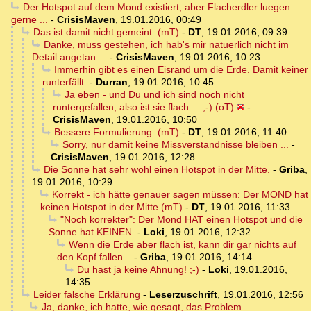
Der Hotspot auf dem Mond existiert, aber Flacherdler luegen
gerne ...
-
CrisisMaven
,
19.01.2016, 00:49
Das ist damit nicht gemeint. (mT)
-
DT
,
19.01.2016, 09:39
Danke, muss gestehen, ich hab's mir natuerlich nicht im
Detail angetan ...
-
CrisisMaven
,
19.01.2016, 10:23
Immerhin gibt es einen Eisrand um die Erde. Damit keiner
runterfällt.
-
Durran
,
19.01.2016, 10:45
Ja eben - und Du und ich sind noch nicht
runtergefallen, also ist sie flach ... ;-) (oT)
-
CrisisMaven
,
19.01.2016, 10:50
Bessere Formulierung: (mT)
-
DT
,
19.01.2016, 11:40
Sorry, nur damit keine Missverstandnisse bleiben ...
-
CrisisMaven
,
19.01.2016, 12:28
Die Sonne hat sehr wohl einen Hotspot in der Mitte.
-
Griba
,
19.01.2016, 10:29
Korrekt - ich hätte genauer sagen müssen: Der MOND hat
keinen Hotspot in der Mitte (mT)
-
DT
,
19.01.2016, 11:33
"Noch korrekter": Der Mond HAT einen Hotspot und die
Sonne hat KEINEN.
-
Loki
,
19.01.2016, 12:32
Wenn die Erde aber flach ist, kann dir gar nichts auf
den Kopf fallen...
-
Griba
,
19.01.2016, 14:14
Du hast ja keine Ahnung! ;-)
-
Loki
,
19.01.2016,
14:35
Leider falsche Erklärung
-
Leserzuschrift
,
19.01.2016, 12:56
Ja, danke, ich hatte, wie gesagt, das Problem