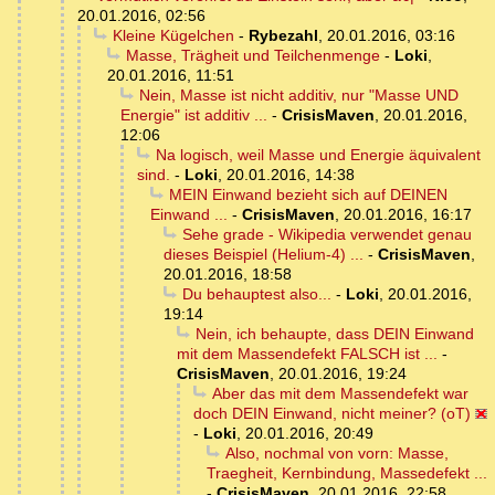
20.01.2016, 02:56
Kleine Kügelchen
-
Rybezahl
,
20.01.2016, 03:16
Masse, Trägheit und Teilchenmenge
-
Loki
,
20.01.2016, 11:51
Nein, Masse ist nicht additiv, nur "Masse UND
Energie" ist additiv ...
-
CrisisMaven
,
20.01.2016,
12:06
Na logisch, weil Masse und Energie äquivalent
sind.
-
Loki
,
20.01.2016, 14:38
MEIN Einwand bezieht sich auf DEINEN
Einwand ...
-
CrisisMaven
,
20.01.2016, 16:17
Sehe grade - Wikipedia verwendet genau
dieses Beispiel (Helium-4) ...
-
CrisisMaven
,
20.01.2016, 18:58
Du behauptest also...
-
Loki
,
20.01.2016,
19:14
Nein, ich behaupte, dass DEIN Einwand
mit dem Massendefekt FALSCH ist ...
-
CrisisMaven
,
20.01.2016, 19:24
Aber das mit dem Massendefekt war
doch DEIN Einwand, nicht meiner? (oT)
-
Loki
,
20.01.2016, 20:49
Also, nochmal von vorn: Masse,
Traegheit, Kernbindung, Massedefekt ...
-
CrisisMaven
,
20.01.2016, 22:58