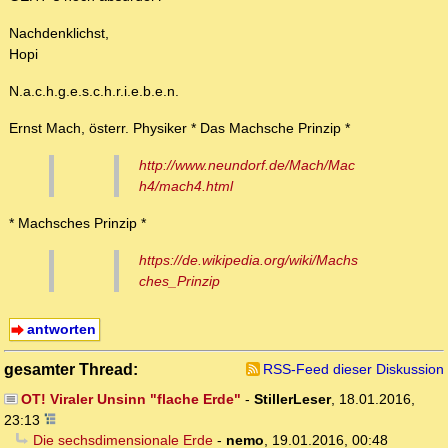
Nachdenklichst,
Hopi
N.a.c.h.g.e.s.c.h.r.i.e.b.e.n.
Ernst Mach, österr. Physiker * Das Machsche Prinzip *
http://www.neundorf.de/Mach/Mac
h4/mach4.html
* Machsches Prinzip *
https://de.wikipedia.org/wiki/Machs
ches_Prinzip
antworten
gesamter Thread:
RSS-Feed dieser Diskussion
OT! Viraler Unsinn "flache Erde"
-
StillerLeser
,
18.01.2016,
23:13
Die sechsdimensionale Erde
-
nemo
,
19.01.2016, 00:48