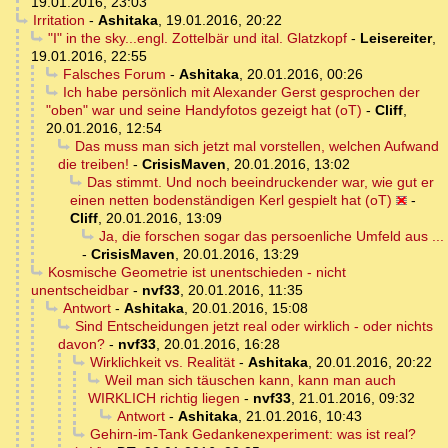
19.01.2016, 23:03
Irritation
-
Ashitaka
,
19.01.2016, 20:22
"I" in the sky...engl. Zottelbär und ital. Glatzkopf
-
Leisereiter
,
19.01.2016, 22:55
Falsches Forum
-
Ashitaka
,
20.01.2016, 00:26
Ich habe persönlich mit Alexander Gerst gesprochen der
"oben" war und seine Handyfotos gezeigt hat (oT)
-
Cliff
,
20.01.2016, 12:54
Das muss man sich jetzt mal vorstellen, welchen Aufwand
die treiben!
-
CrisisMaven
,
20.01.2016, 13:02
Das stimmt. Und noch beeindruckender war, wie gut er
einen netten bodenständigen Kerl gespielt hat (oT)
-
Cliff
,
20.01.2016, 13:09
Ja, die forschen sogar das persoenliche Umfeld aus ...
-
CrisisMaven
,
20.01.2016, 13:29
Kosmische Geometrie ist unentschieden - nicht
unentscheidbar
-
nvf33
,
20.01.2016, 11:35
Antwort
-
Ashitaka
,
20.01.2016, 15:08
Sind Entscheidungen jetzt real oder wirklich - oder nichts
davon?
-
nvf33
,
20.01.2016, 16:28
Wirklichkeit vs. Realität
-
Ashitaka
,
20.01.2016, 20:22
Weil man sich täuschen kann, kann man auch
WIRKLICH richtig liegen
-
nvf33
,
21.01.2016, 09:32
Antwort
-
Ashitaka
,
21.01.2016, 10:43
Gehirn-im-Tank Gedankenexperiment: was ist real?