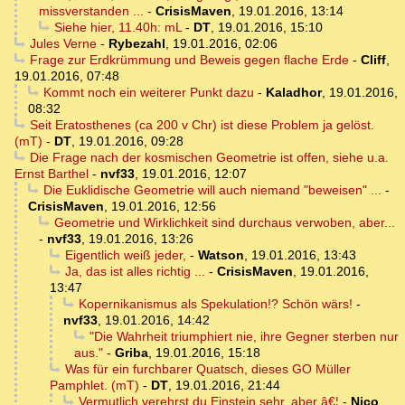
missverstanden ...
-
CrisisMaven
,
19.01.2016, 13:14
Siehe hier, 11.40h: mL
-
DT
,
19.01.2016, 15:10
Jules Verne
-
Rybezahl
,
19.01.2016, 02:06
Frage zur Erdkrümmung und Beweis gegen flache Erde
-
Cliff
,
19.01.2016, 07:48
Kommt noch ein weiterer Punkt dazu
-
Kaladhor
,
19.01.2016,
08:32
Seit Eratosthenes (ca 200 v Chr) ist diese Problem ja gelöst.
(mT)
-
DT
,
19.01.2016, 09:28
Die Frage nach der kosmischen Geometrie ist offen, siehe u.a.
Ernst Barthel
-
nvf33
,
19.01.2016, 12:07
Die Euklidische Geometrie will auch niemand "beweisen" ...
-
CrisisMaven
,
19.01.2016, 12:56
Geometrie und Wirklichkeit sind durchaus verwoben, aber...
-
nvf33
,
19.01.2016, 13:26
Eigentlich weiß jeder,
-
Watson
,
19.01.2016, 13:43
Ja, das ist alles richtig ...
-
CrisisMaven
,
19.01.2016,
13:47
Kopernikanismus als Spekulation!? Schön wärs!
-
nvf33
,
19.01.2016, 14:42
"Die Wahrheit triumphiert nie, ihre Gegner sterben nur
aus."
-
Griba
,
19.01.2016, 15:18
Was für ein furchbarer Quatsch, dieses GO Müller
Pamphlet. (mT)
-
DT
,
19.01.2016, 21:44
Vermutlich verehrst du Einstein sehr, aber â€¦
-
Nico
,