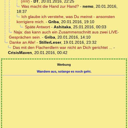
(mV)
-
DT
,
20.01.2016, 22:25
Was macht die Hand zur Hand?
-
nemo
,
20.01.2016,
18:37
Ich glaube ich verstehe, was Du meinst - ansonsten
korrigiere mich.
-
Griba
,
20.01.2016, 19:10
Späte Antwort
-
Ashitaka
,
25.01.2016, 00:03
Naja: das kann auch ein Zusammenschnitt aus zwei LIVE-
Gesprächen sein.
-
Griba
,
20.01.2016, 14:10
Danke an Alle!
-
StillerLeser
,
19.01.2016, 23:32
Das mit den Flacherdlern war nicht an Dich gerichtet ...
-
CrisisMaven
,
20.01.2016, 00:42
Werbung
Wandere aus, solange es noch geht.