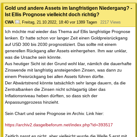
Gold und andere Assets im langfristigen Niedergang? -
Ist Ellis Prognose vielleicht doch richtig?
CWA
,
Freitag, 21.10.2022, 18:40
vor 1389 Tagen
2217 Views
Ich möchte mal wieder das Thema auf Ellis langfristige Prognose
lenken. Er hatte schon vor langer Zeit einen Goldpreisrückgang
auf USD 300 bis 2030 prognostiziert. Das sollte mit einem
generellen Rückgang aller Assets einhergehen. Ihm war unklar,
was die Ursache sein könnte.
Aus heutiger Sicht ist der Grund wohl klar, nämlich die dauerhafte
Zinswende mit langfristig ansteigenden Zinsen, was dann zu
einem Preisrückgang bei allen Assets führen dürfte.
Der Abwärtstrend könnte tatsächlich sehr lange dauern, da die
Zentralbanken die Zinsen nicht schlagartig über das
Inflationsniveau heben dürften, so dass sich der
Anpassungprozess hinzieht.
Sein Chart und seine Prognose im Archiv. Link hier:
https://archiv2.dasgelbeforum.net/index.php?id=393517
Zeitlich passt es nicht, aber vielleicht wurde die Welle 5 erst mit