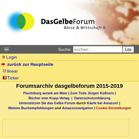
Suche:
Los
Login
zurück zur Hauptseite
linear
Ticker
Forumsarchiv dasgelbeforum 2015-2019
Fluchtburg autark am Meer
|
Zum Tode Jürgen Küßners
|
Bücher vom Kopp-Verlag |
Datenschutzerklärung
Unterstützen Sie das Gelbe Forum
durch
Käufe bei Amazon
! |
Weitere Buchempfehlungen
und
Amazonnavigation
|
Cookie-Einstellungen