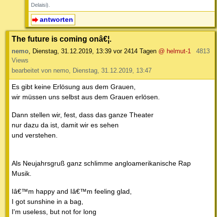
Delaisi).
antworten
The future is coming onâ€¦.
nemo
,
Dienstag, 31.12.2019, 13:39
vor 2414 Tagen
@ helmut-1
4813
Views
bearbeitet von nemo, Dienstag, 31.12.2019, 13:47
Es gibt keine Erlösung aus dem Grauen,
wir müssen uns selbst aus dem Grauen erlösen.
Dann stellen wir, fest, dass das ganze Theater
nur dazu da ist, damit wir es sehen
und verstehen.
Als Neujahrsgruß ganz schlimme angloamerikanische Rap
Musik.
Iâ€™m happy and Iâ€™m feeling glad,
I got sunshine in a bag,
I'm useless, but not for long