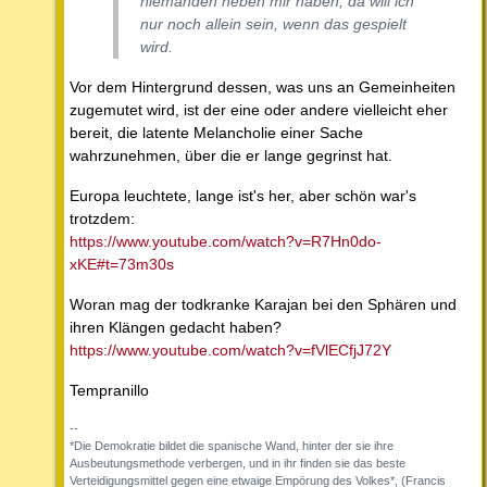
niemanden neben mir haben, da will ich
nur noch allein sein, wenn das gespielt
wird.
Vor dem Hintergrund dessen, was uns an Gemeinheiten
zugemutet wird, ist der eine oder andere vielleicht eher
bereit, die latente Melancholie einer Sache
wahrzunehmen, über die er lange gegrinst hat.
Europa leuchtete, lange ist's her, aber schön war's
trotzdem:
https://www.youtube.com/watch?v=R7Hn0do-
xKE#t=73m30s
Woran mag der todkranke Karajan bei den Sphären und
ihren Klängen gedacht haben?
https://www.youtube.com/watch?v=fVlECfjJ72Y
Tempranillo
--
*Die Demokratie bildet die spanische Wand, hinter der sie ihre
Ausbeutungsmethode verbergen, und in ihr finden sie das beste
Verteidigungsmittel gegen eine etwaige Empörung des Volkes*, (Francis