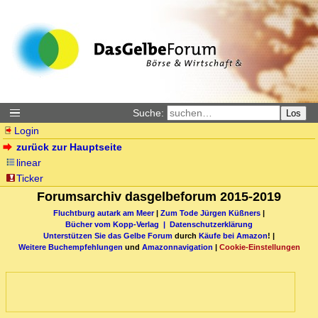
Suche:
Los
Login
zurück zur Hauptseite
linear
Ticker
Forumsarchiv dasgelbeforum 2015-2019
Fluchtburg autark am Meer
|
Zum Tode Jürgen Küßners
|
Bücher vom Kopp-Verlag |
Datenschutzerklärung
Unterstützen Sie das Gelbe Forum
durch
Käufe bei Amazon
! |
Weitere Buchempfehlungen
und
Amazonnavigation
|
Cookie-Einstellungen