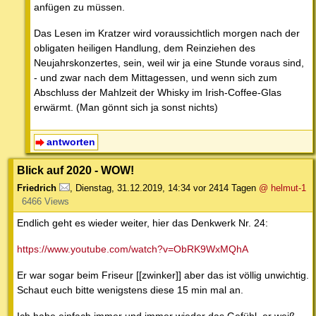
anfügen zu müssen.
Das Lesen im Kratzer wird voraussichtlich morgen nach der
obligaten heiligen Handlung, dem Reinziehen des
Neujahrskonzertes, sein, weil wir ja eine Stunde voraus sind,
- und zwar nach dem Mittagessen, und wenn sich zum
Abschluss der Mahlzeit der Whisky im Irish-Coffee-Glas
erwärmt. (Man gönnt sich ja sonst nichts)
antworten
Blick auf 2020 - WOW!
Friedrich
,
Dienstag, 31.12.2019, 14:34
vor 2414 Tagen
@ helmut-1
6466 Views
Endlich geht es wieder weiter, hier das Denkwerk Nr. 24:
https://www.youtube.com/watch?v=ObRK9WxMQhA
Er war sogar beim Friseur [[zwinker]] aber das ist völlig unwichtig.
Schaut euch bitte wenigstens diese 15 min mal an.
Ich habe einfach immer und immer wieder das Gefühl, er weiß