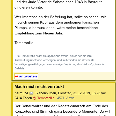
und der Jude Victor de Sabata noch 1943 in Bayreuth
dirigieren konnte.
Wer Interesse an der Befreiung hat, sollte so schnell wie
möglich seinen Kopf aus dem angloamerikanischen
Plumpsklo herausziehen, wäre meine bescheidene
Empfehlung zum Neuen Jahr.
Tempranillo
--
*Die Demokratie bildet die spanische Wand, hinter der sie ihre
Ausbeutungsmethode verbergen, und in ihr finden sie das beste
Verteidigungsmittel gegen eine etwaige Empörung des Volkes*, (Francis
Delaisi).
antworten
Mach mich nicht verrückt
helmut-1
,
Siebenbürgen
,
Dienstag, 31.12.2019, 18:23
vor
2414 Tagen
@ Tempranillo
4571 Views
Der Donauwalzer und der Radetzkymarsch am Ende des
Konzertes sind für mich ganz besondere Momente. Da will