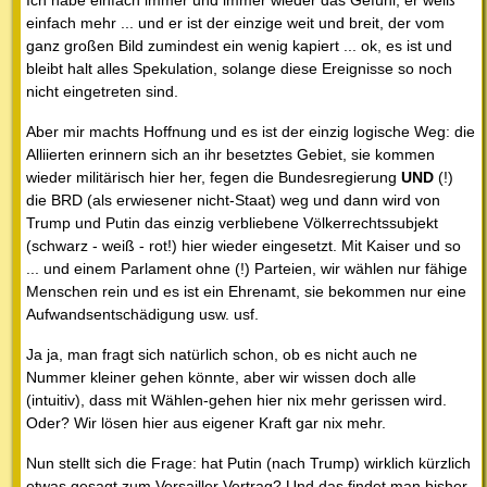
einfach mehr ... und er ist der einzige weit und breit, der vom
ganz großen Bild zumindest ein wenig kapiert ... ok, es ist und
bleibt halt alles Spekulation, solange diese Ereignisse so noch
nicht eingetreten sind.
Aber mir machts Hoffnung und es ist der einzig logische Weg: die
Alliierten erinnern sich an ihr besetztes Gebiet, sie kommen
wieder militärisch hier her, fegen die Bundesregierung
UND
(!)
die BRD (als erwiesener nicht-Staat) weg und dann wird von
Trump und Putin das einzig verbliebene Völkerrechtssubjekt
(schwarz - weiß - rot!) hier wieder eingesetzt. Mit Kaiser und so
... und einem Parlament ohne (!) Parteien, wir wählen nur fähige
Menschen rein und es ist ein Ehrenamt, sie bekommen nur eine
Aufwandsentschädigung usw. usf.
Ja ja, man fragt sich natürlich schon, ob es nicht auch ne
Nummer kleiner gehen könnte, aber wir wissen doch alle
(intuitiv), dass mit Wählen-gehen hier nix mehr gerissen wird.
Oder? Wir lösen hier aus eigener Kraft gar nix mehr.
Nun stellt sich die Frage: hat Putin (nach Trump) wirklich kürzlich
etwas gesagt zum Versailler Vertrag? Und das findet man bisher