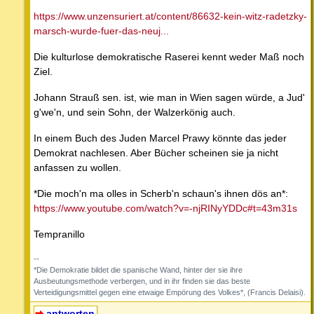
https://www.unzensuriert.at/content/86632-kein-witz-radetzky-
marsch-wurde-fuer-das-neuj...
Die kulturlose demokratische Raserei kennt weder Maß noch
Ziel.
Johann Strauß sen. ist, wie man in Wien sagen würde, a Jud'
g'we'n, und sein Sohn, der Walzerkönig auch.
In einem Buch des Juden Marcel Prawy könnte das jeder
Demokrat nachlesen. Aber Bücher scheinen sie ja nicht
anfassen zu wollen.
*Die moch'n ma olles in Scherb'n schaun's ihnen dös an*:
https://www.youtube.com/watch?v=-njRINyYDDc#t=43m31s
Tempranillo
--
*Die Demokratie bildet die spanische Wand, hinter der sie ihre
Ausbeutungsmethode verbergen, und in ihr finden sie das beste
Verteidigungsmittel gegen eine etwaige Empörung des Volkes*, (Francis Delaisi).
antworten