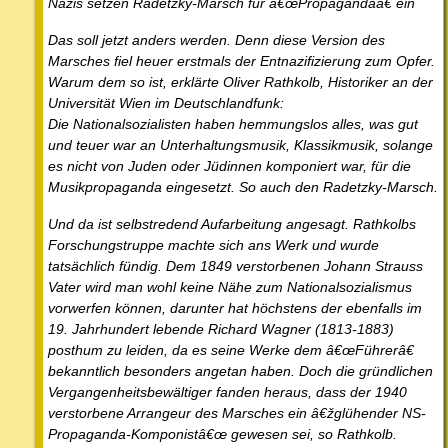
Nazis setzen Radetzky-Marsch für â€œPropagandaâ€ ein
Das soll jetzt anders werden. Denn diese Version des
Marsches fiel heuer erstmals der Entnazifizierung zum Opfer.
Warum dem so ist, erklärte Oliver Rathkolb, Historiker an der
Universität Wien im Deutschlandfunk:
Die Nationalsozialisten haben hemmungslos alles, was gut
und teuer war an Unterhaltungsmusik, Klassikmusik, solange
es nicht von Juden oder Jüdinnen komponiert war, für die
Musikpropaganda eingesetzt. So auch den Radetzky-Marsch.
Und da ist selbstredend Aufarbeitung angesagt. Rathkolbs
Forschungstruppe machte sich ans Werk und wurde
tatsächlich fündig. Dem 1849 verstorbenen Johann Strauss
Vater wird man wohl keine Nähe zum Nationalsozialismus
vorwerfen können, darunter hat höchstens der ebenfalls im
19. Jahrhundert lebende Richard Wagner (1813-1883)
posthum zu leiden, da es seine Werke dem â€œFührerâ€
bekanntlich besonders angetan haben. Doch die gründlichen
Vergangenheitsbewältiger fanden heraus, dass der 1940
verstorbene Arrangeur des Marsches ein â€žglühender NS-
Propaganda-Komponistâ€œ gewesen sei, so Rathkolb.