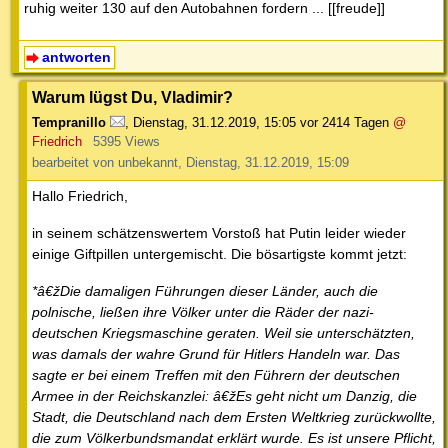
ruhig weiter 130 auf den Autobahnen fordern ... [[freude]]
antworten
Warum lügst Du, Vladimir?
Tempranillo
,
Dienstag, 31.12.2019, 15:05
vor 2414 Tagen
@
Friedrich
5395 Views
bearbeitet von unbekannt, Dienstag, 31.12.2019, 15:09
Hallo Friedrich,
in seinem schätzenswertem Vorstoß hat Putin leider wieder
einige Giftpillen untergemischt. Die bösartigste kommt jetzt:
*â€žDie damaligen Führungen dieser Länder, auch die
polnische, ließen ihre Völker unter die Räder der nazi-
deutschen Kriegsmaschine geraten. Weil sie unterschätzten,
was damals der wahre Grund für Hitlers Handeln war. Das
sagte er bei einem Treffen mit den Führern der deutschen
Armee in der Reichskanzlei: â€žEs geht nicht um Danzig, die
Stadt, die Deutschland nach dem Ersten Weltkrieg zurückwollte,
die zum Völkerbundsmandat erklärt wurde. Es ist unsere Pflicht,