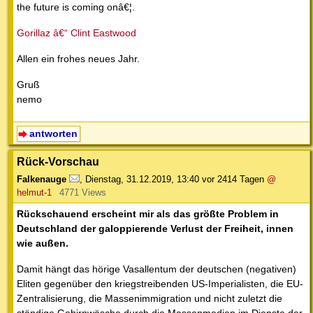
the future is coming onâ€¦.
Gorillaz â€“ Clint Eastwood
Allen ein frohes neues Jahr.
Gruß
nemo
antworten
Rück-Vorschau
Falkenauge
,
Dienstag, 31.12.2019, 13:40
vor 2414 Tagen
@
helmut-1
4771 Views
Rückschauend erscheint mir als das größte Problem in
Deutschland der galoppierende Verlust der Freiheit, innen
wie außen.
Damit hängt das hörige Vasallentum der deutschen (negativen)
Eliten gegenüber den kriegstreibenden US-Imperialisten, die EU-
Zentralisierung, die Massenimmigration und nicht zuletzt die
ständige Gehirnwäsche durch die Massenmedien im Dienste der