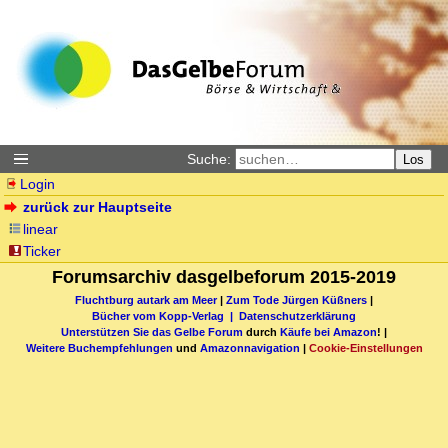
Suche:
Los
Login
zurück zur Hauptseite
linear
Ticker
Forumsarchiv dasgelbeforum 2015-2019
Fluchtburg autark am Meer
|
Zum Tode Jürgen Küßners
|
Bücher vom Kopp-Verlag |
Datenschutzerklärung
Unterstützen Sie das Gelbe Forum
durch
Käufe bei Amazon
! |
Weitere Buchempfehlungen
und
Amazonnavigation
|
Cookie-Einstellungen