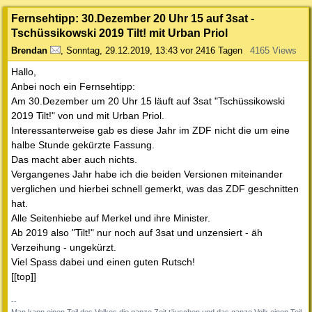
Fernsehtipp: 30.Dezember 20 Uhr 15 auf 3sat -
Tschüssikowski 2019 Tilt! mit Urban Priol
Brendan
,
Sonntag, 29.12.2019, 13:43
vor 2416 Tagen
4165 Views
Hallo,
Anbei noch ein Fernsehtipp:
Am 30.Dezember um 20 Uhr 15 läuft auf 3sat "Tschüssikowski
2019 Tilt!" von und mit Urban Priol.
Interessanterweise gab es diese Jahr im ZDF nicht die um eine
halbe Stunde gekürzte Fassung.
Das macht aber auch nichts.
Vergangenes Jahr habe ich die beiden Versionen miteinander
verglichen und hierbei schnell gemerkt, was das ZDF geschnitten
hat.
Alle Seitenhiebe auf Merkel und ihre Minister.
Ab 2019 also "Tilt!" nur noch auf 3sat und unzensiert - äh
Verzeihung - ungekürzt.
Viel Spass dabei und einen guten Rutsch!
[[top]]
--
Man kann einen Teil des Volkes die ganze Zeit täuschen und das ganze Volk einen Teil