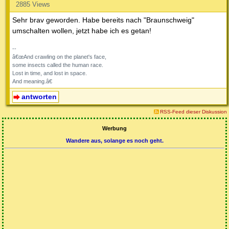
2885 Views
Sehr brav geworden. Habe bereits nach "Braunschweig"
umschalten wollen, jetzt habe ich es getan!
--
â€œAnd crawling on the planet's face,
some insects called the human race.
Lost in time, and lost in space.
And meaning.â€
antworten
RSS-Feed dieser Diskussion
Werbung
Wandere aus, solange es noch geht.