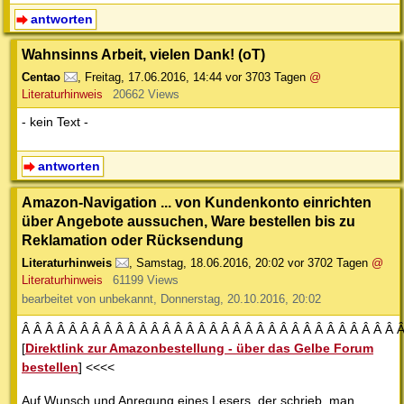
antworten
Wahnsinns Arbeit, vielen Dank! (oT)
Centao
,
Freitag, 17.06.2016, 14:44
vor 3703 Tagen
@
Literaturhinweis
20662 Views
- kein Text -
antworten
Amazon-Navigation ... von Kundenkonto einrichten
über Angebote aussuchen, Ware bestellen bis zu
Reklamation oder Rücksendung
Literaturhinweis
,
Samstag, 18.06.2016, 20:02
vor 3702 Tagen
@
Literaturhinweis
61199 Views
bearbeitet von unbekannt, Donnerstag, 20.10.2016, 20:02
Â Â Â Â Â Â Â Â Â Â Â Â Â Â Â Â Â Â Â Â Â Â Â Â Â Â Â Â Â Â Â Â 
[
Direktlink zur Amazonbestellung - über das Gelbe Forum
bestellen
] <<<<
Auf Wunsch und Anregung eines Lesers, der schrieb, man