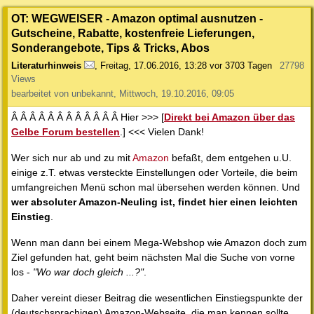
OT: WEGWEISER - Amazon optimal ausnutzen -
Gutscheine, Rabatte, kostenfreie Lieferungen,
Sonderangebote, Tips & Tricks, Abos
Literaturhinweis
,
Freitag, 17.06.2016, 13:28
vor 3703 Tagen
27798
Views
bearbeitet von unbekannt, Mittwoch, 19.10.2016, 09:05
Â Â Â Â Â Â Â Â Â Â Â Â Hier >>> [
Direkt bei Amazon über das
Gelbe Forum bestellen
.] <<< Vielen Dank!
Wer sich nur ab und zu mit
Amazon
befaßt, dem entgehen u.U.
einige z.T. etwas versteckte Einstellungen oder Vorteile, die beim
umfangreichen Menü schon mal übersehen werden können. Und
wer absoluter Amazon-Neuling ist, findet hier einen leichten
Einstieg
.
Wenn man dann bei einem Mega-Webshop wie Amazon doch zum
Ziel gefunden hat, geht beim nächsten Mal die Suche von vorne
los -
"Wo war doch gleich ...?"
.
Daher vereint dieser Beitrag die wesentlichen Einstiegspunkte der
(deutschsprachigen) Amazon-Webseite, die man kennen sollte,