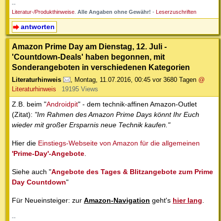
--
Literatur-/Produkthinweise
.
Alle Angaben ohne Gewähr!
-
Leserzuschriften
antworten
Amazon Prime Day am Dienstag, 12. Juli -
'Countdown-Deals' haben begonnen, mit
Sonderangeboten in verschiedenen Kategorien
Literaturhinweis
,
Montag, 11.07.2016, 00:45
vor 3680 Tagen
@
Literaturhinweis
19195 Views
Z.B. beim "
Androidpit
" - dem technik-affinen Amazon-Outlet
(Zitat):
"Im Rahmen des Amazon Prime Days könnt Ihr Euch
wieder mit großer Ersparnis neue Technik kaufen."
Hier die
Einstiegs-Webseite von Amazon für die allgemeinen
'Prime-Day'-Angebote
.
Siehe auch "
Angebote des Tages & Blitzangebote zum Prime
Day Countdown
"
Für Neueinsteiger: zur
Amazon-Navigation
geht's
hier lang
.
--