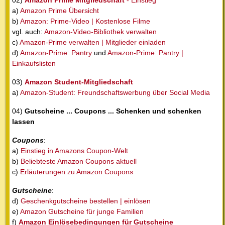
02)
Amazon Prime Mitgliedschaft
- Einstieg
a)
Amazon Prime Übersicht
b)
Amazon: Prime-Video | Kostenlose Filme
vgl. auch:
Amazon-Video-Bibliothek verwalten
c)
Amazon-Prime verwalten | Mitglieder einladen
d)
Amazon-Prime: Pantry
und
Amazon-Prime: Pantry |
Einkaufslisten
03)
Amazon Student-Mitgliedschaft
a)
Amazon-Student: Freundschaftswerbung über Social Media
04)
Gutscheine ... Coupons ... Schenken und schenken
lassen
Coupons
:
a)
Einstieg in Amazons Coupon-Welt
b)
Beliebteste Amazon Coupons aktuell
c)
Erläuterungen zu Amazon Coupons
Gutscheine
:
d)
Geschenkgutscheine bestellen | einlösen
e)
Amazon Gutscheine für junge Familien
f)
Amazon Einlösebedingungen für Gutscheine