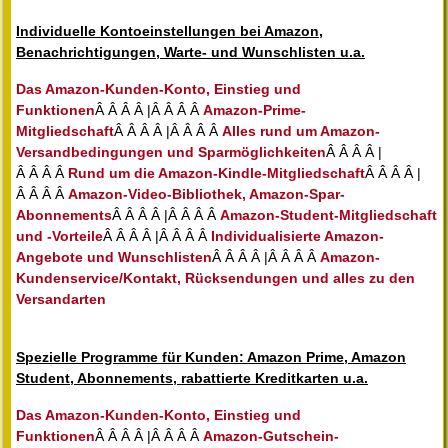
Individuelle Kontoeinstellungen bei Amazon,
Benachrichtigungen, Warte- und Wunschlisten u.a.
Das Amazon-Kunden-Konto, Einstieg und
Funktionen
Â Â Â Â |Â Â Â Â
Amazon-Prime-
Mitgliedschaft
Â Â Â Â |Â Â Â Â
Alles rund um Amazon-
Versandbedingungen und Sparmöglichkeiten
Â Â Â Â |
Â Â Â Â
Rund um die Amazon-Kindle-Mitgliedschaft
Â Â Â Â |
Â Â Â Â
Amazon-Video-Bibliothek, Amazon-Spar-
Abonnements
Â Â Â Â |Â Â Â Â
Amazon-Student-Mitgliedschaft
und -Vorteile
Â Â Â Â |Â Â Â Â
Individualisierte Amazon-
Angebote und Wunschlisten
Â Â Â Â |Â Â Â Â
Amazon-
Kundenservice/Kontakt, Rücksendungen und alles zu den
Versandarten
Spezielle Programme für Kunden: Amazon Prime, Amazon
Student, Abonnements, rabattierte Kreditkarten u.a.
Das Amazon-Kunden-Konto, Einstieg und
Funktionen
Â Â Â Â |Â Â Â Â
Amazon-Gutschein-