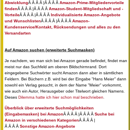
Abwicklung
Â Â Â Â |Â Â Â Â
Amazon-Prime-Mitgliedervorteile
finden
Â Â Â Â |Â Â Â Â
Amazon-Student-Mitgliedschaft und -
Vorteile
Â Â Â Â |Â Â Â Â
Individualisierte Amazon-Angebote
und Wunschlisten
Â Â Â Â |Â Â Â Â
Amazon-
Kundenservice/Kontakt, Rücksendungen und alles zu den
Versandarten
Auf Amazon suchen (erweiterte Suchmasken)
Je nachdem, wo man sich bei Amazon gerade befindet, findet man
meist nur das Suchfeld am oberen Bildschirmrand. Dort
eingegebene Suchwörter sucht Amazon dann aber in sämtlichen
Feldern. Bei Büchern z.B. wird bei der Eingabe "Hans Meier" dann
sowohl ein Verlag gesucht, in dem der Name "Meier" vorkommt,
wie auch ein Autor, Herausgeber oder Titelwort gleichen Namens.
Dieses
Dilemma hatte ich hier schon mal beschrieben
.
Überblick über erweiterte Suchmöglichkeiten
(Eingabemasken) bei Amazon
Â Â Â Â |Â Â Â Â
Suche bei
Amazon in verschiedenen Kategorien
Â Â Â Â |
Â Â Â Â
Sonstige Amazon-Angebote