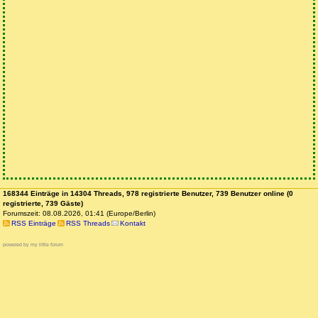
168344 Einträge in 14304 Threads, 978 registrierte Benutzer, 739 Benutzer online (0
registrierte, 739 Gäste)
Forumszeit: 08.08.2026, 01:41 (Europe/Berlin)
RSS Einträge
RSS Threads
Kontakt
powered by my little forum