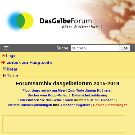
Suche:
Los
Login
zurück zur Hauptseite
linear
Ticker
Forumsarchiv dasgelbeforum 2015-2019
Fluchtburg autark am Meer
|
Zum Tode Jürgen Küßners
|
Bücher vom Kopp-Verlag |
Datenschutzerklärung
Unterstützen Sie das Gelbe Forum
durch
Käufe bei Amazon
! |
Weitere Buchempfehlungen
und
Amazonnavigation
|
Cookie-Einstellungen