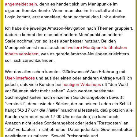
angemeldet sein
, denn es handelt sich um Menüpunkle im
eigenen Benutzerkonto. Wenn man also im Einzelfall auf das
Login kommt, erst anmelden, dann nochmal den Link aufrufen.
Ich habe die jeweilige Amazon-Navigation nach Themen gruppiert,
dadurch kommt der eine oder andere Menüpunkt an anderer
Stelle nochmal vor, so ist es aber besser nutzbar. Bei den
Menüpunkten ist meist auch
auf weitere Menüpunkte ähnlichen
Inhalts verwiesen
, was es gerade Amazon-Neulingen erleichtern
soll, sich zurechtzufinden.
Wer das alles schon kannte - Glückwunsch! Aus Erfahrung mit
User-Interfaces
und aus der einen oder anderen Anfrage weiß ich
jedoch, daß viele Kunden bei
heutigen Webshops
oft "den Wald
vor Bäumen nicht mehr sehen". Auch werden bestimmte
Suchmöglichkeiten nach einzelnen Sonderangeboten bewußt
"versteckt", denn: wie der Bäcker, der an seinen Laden ein Schild
hängt
"Ab 17 Uhr die Hälfte"
manchmal feststellt, daß plötzlich alle
Kunden vermehrt nach 17:00 Uhr einkaufen, so kann auch
Amazon nicht jedes Sonderangebot oder jeden "Restposten" an
"alle" verkaufen - nicht ohne auf Dauer jedenfalls Gewinneinbußen
gewärtigen zu müssen. Sowohl Preisportale und