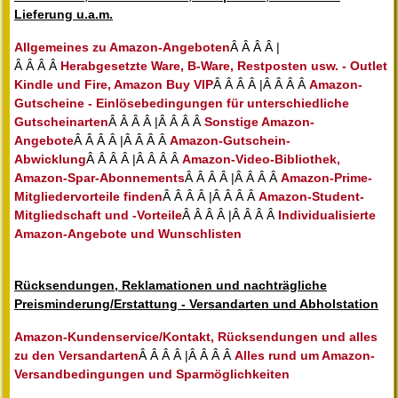
Lieferung u.a.m.
Allgemeines zu Amazon-Angeboten
Â Â Â Â |
Â Â Â Â
Herabgesetzte Ware, B-Ware, Restposten usw. - Outlet
Kindle und Fire, Amazon Buy VIP
Â Â Â Â |Â Â Â Â
Amazon-
Gutscheine - Einlösebedingungen für unterschiedliche
Gutscheinarten
Â Â Â Â |Â Â Â Â
Sonstige Amazon-
Angebote
Â Â Â Â |Â Â Â Â
Amazon-Gutschein-
Abwicklung
Â Â Â Â |Â Â Â Â
Amazon-Video-Bibliothek,
Amazon-Spar-Abonnements
Â Â Â Â |Â Â Â Â
Amazon-Prime-
Mitgliedervorteile finden
Â Â Â Â |Â Â Â Â
Amazon-Student-
Mitgliedschaft und -Vorteile
Â Â Â Â |Â Â Â Â
Individualisierte
Amazon-Angebote und Wunschlisten
Rücksendungen, Reklamationen und nachträgliche
Preisminderung/Erstattung - Versandarten und Abholstation
Amazon-Kundenservice/Kontakt, Rücksendungen und alles
zu den Versandarten
Â Â Â Â |Â Â Â Â
Alles rund um Amazon-
Versandbedingungen und Sparmöglichkeiten