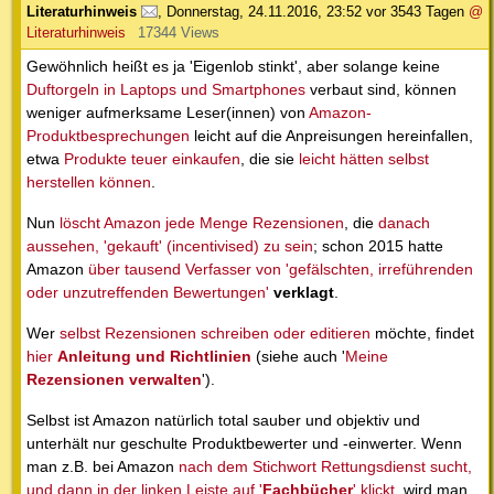
Literaturhinweis
,
Donnerstag, 24.11.2016, 23:52
vor 3543 Tagen
@
Literaturhinweis
17344 Views
Gewöhnlich heißt es ja 'Eigenlob stinkt', aber solange keine
Duftorgeln in Laptops und Smartphones
verbaut sind, können
weniger aufmerksame Leser(innen) von
Amazon-
Produktbesprechungen
leicht auf die Anpreisungen hereinfallen,
etwa
Produkte teuer einkaufen
, die sie
leicht hätten selbst
herstellen können
.
Nun
löscht Amazon jede Menge Rezensionen
, die
danach
aussehen, 'gekauft' (incentivised) zu sein
; schon 2015 hatte
Amazon
über tausend Verfasser von 'gefälschten, irreführenden
oder unzutreffenden Bewertungen'
verklagt
.
Wer
selbst Rezensionen schreiben oder editieren
möchte, findet
hier
Anleitung und Richtlinien
(siehe auch '
Meine
Rezensionen verwalten
').
Selbst ist Amazon natürlich total sauber und objektiv und
unterhält nur geschulte Produktbewerter und -einwerter. Wenn
man z.B. bei Amazon
nach dem Stichwort Rettungsdienst sucht,
und dann in der linken Leiste auf '
Fachbücher
' klickt
, wird man