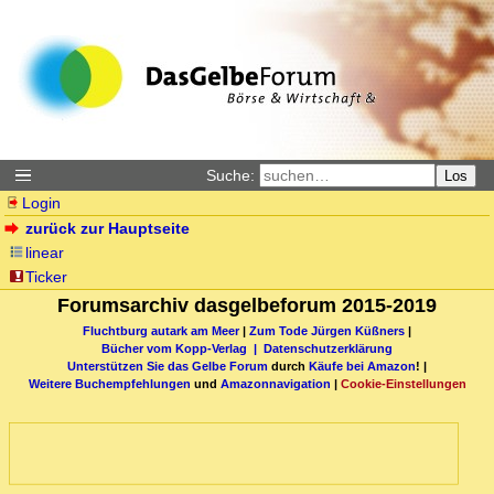
Suche:
Los
Login
zurück zur Hauptseite
linear
Ticker
Forumsarchiv dasgelbeforum 2015-2019
Fluchtburg autark am Meer
|
Zum Tode Jürgen Küßners
|
Bücher vom Kopp-Verlag |
Datenschutzerklärung
Unterstützen Sie das Gelbe Forum
durch
Käufe bei Amazon
! |
Weitere Buchempfehlungen
und
Amazonnavigation
|
Cookie-Einstellungen