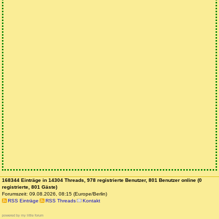
168344 Einträge in 14304 Threads, 978 registrierte Benutzer, 801 Benutzer online (0
registrierte, 801 Gäste)
Forumszeit: 09.08.2026, 08:15 (Europe/Berlin)
RSS Einträge
RSS Threads
Kontakt
powered by my little forum