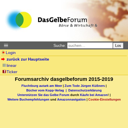
Suche:
Los
Login
zurück zur Hauptseite
linear
Ticker
Forumsarchiv dasgelbeforum 2015-2019
Fluchtburg autark am Meer
|
Zum Tode Jürgen Küßners
|
Bücher vom Kopp-Verlag |
Datenschutzerklärung
Unterstützen Sie das Gelbe Forum
durch
Käufe bei Amazon
! |
Weitere Buchempfehlungen
und
Amazonnavigation
|
Cookie-Einstellungen